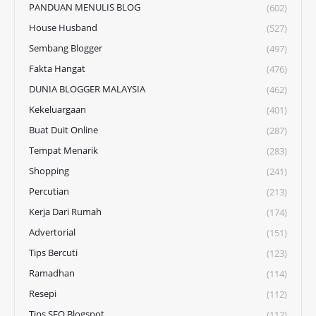
PANDUAN MENULIS BLOG
(602)
House Husband
(527)
Sembang Blogger
(497)
Fakta Hangat
(476)
DUNIA BLOGGER MALAYSIA
(462)
Kekeluargaan
(401)
Buat Duit Online
(287)
Tempat Menarik
(283)
Shopping
(241)
Percutian
(213)
Kerja Dari Rumah
(174)
Advertorial
(151)
Tips Bercuti
(123)
Ramadhan
(114)
Resepi
(112)
Tips SEO Blogspot
(112)