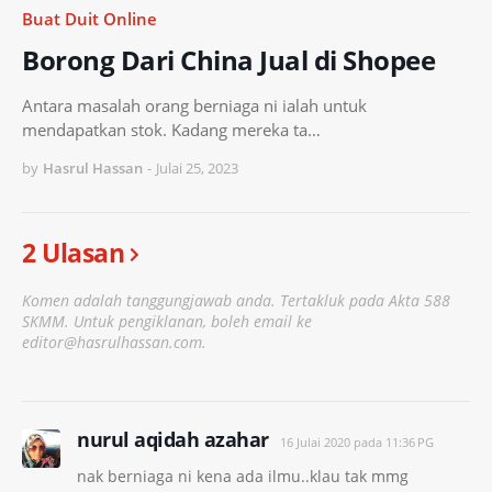
Buat Duit Online
Borong Dari China Jual di Shopee
Antara masalah orang berniaga ni ialah untuk
mendapatkan stok. Kadang mereka ta…
by
Hasrul Hassan
-
Julai 25, 2023
2 Ulasan
Komen adalah tanggungjawab anda. Tertakluk pada Akta 588
SKMM. Untuk pengiklanan, boleh email ke
editor@hasrulhassan.com.
nurul aqidah azahar
16 Julai 2020 pada 11:36 PG
nak berniaga ni kena ada ilmu..klau tak mmg