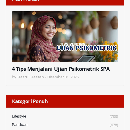
4 Tips Menjalani Ujian Psikometrik SPA
by
Hasrul Hassan
-
Disember 01, 2025
Kategori Penuh
Lifestyle
(783)
Panduan
(678)