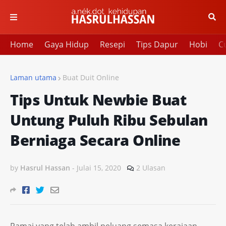
Home
Gaya Hidup
Resepi
Tips Dapur
Hobi
Cu
Laman utama
Buat Duit Online
Tips Untuk Newbie Buat
Untung Puluh Ribu Sebulan
Berniaga Secara Online
by
Hasrul Hassan
-
Julai 15, 2020
2 Ulasan