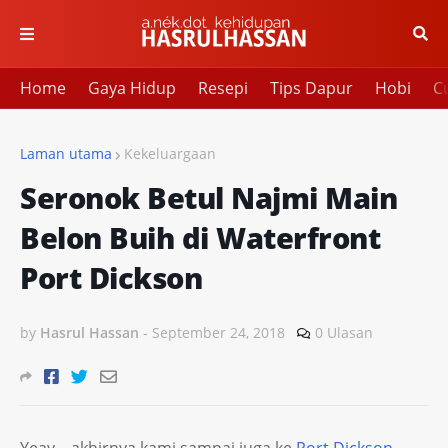
Home
Gaya Hidup
Resepi
Tips Dapur
Hobi
Cu
Laman utama
Kekeluargaan
Seronok Betul Najmi Main
Belon Buih di Waterfront
Port Dickson
by
Hasrul Hassan
-
September 24, 2018
0 Ulasan