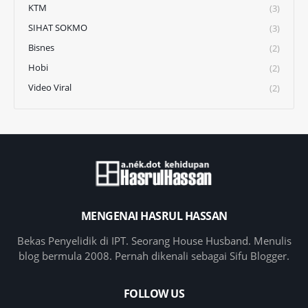
KTM
(3)
SIHAT SOKMO
(3)
Bisnes
(2)
Hobi
(2)
Video Viral
(2)
MENGENAI HASRUL HASSAN
Bekas Penyelidik di IPT. Seorang House Husband. Menulis
blog bermula 2008. Pernah dikenali sebagai Sifu Blogger.
FOLLOW US