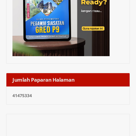
Jumlah Paparan Halaman
4
1
4
7
5
3
3
4