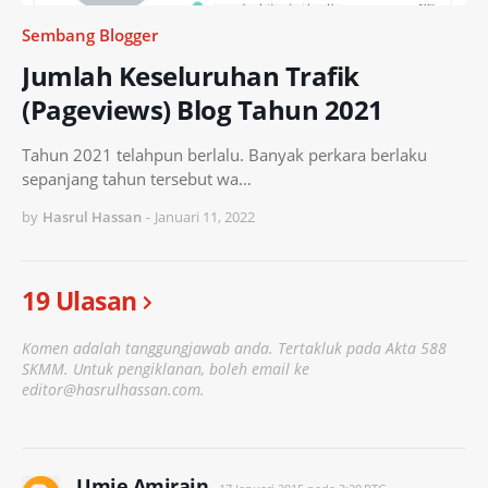
Sembang Blogger
Jumlah Keseluruhan Trafik
(Pageviews) Blog Tahun 2021
Tahun 2021 telahpun berlalu. Banyak perkara berlaku
sepanjang tahun tersebut wa…
by
Hasrul Hassan
-
Januari 11, 2022
19 Ulasan
Komen adalah tanggungjawab anda. Tertakluk pada Akta 588
SKMM. Untuk pengiklanan, boleh email ke
editor@hasrulhassan.com.
Umie Amirain