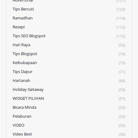
(151)
Tips Bercuti
(123)
Ramadhan
(114)
Resepi
(112)
Tips SEO Blogspot
(112)
Hari Raya
(92)
Tips Blogspot
(74)
Keibubapaan
(73)
Tips Dapur
(71)
Hartanah
(60)
Holiday Getaway
(59)
WIDGET PILIHAN
(57)
Bicara Minda
(55)
Pelaburan
(52)
VIDEO
(52)
Video Best
(50)