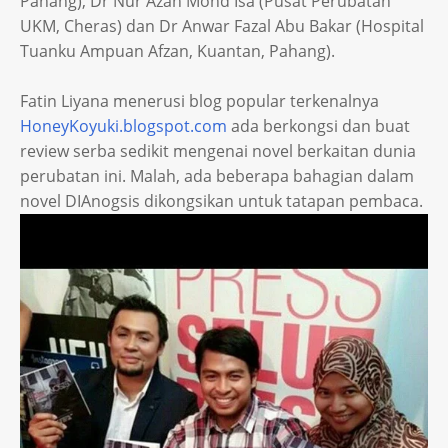
Pahang), Dr Nur Azah Mohd Isa (Pusat Perubatan
UKM, Cheras) dan Dr Anwar Fazal Abu Bakar (Hospital
Tuanku Ampuan Afzan, Kuantan, Pahang).
Fatin Liyana menerusi blog popular terkenalnya
HoneyKoyuki.blogspot.com
ada berkongsi dan buat
review serba sedikit mengenai novel berkaitan dunia
perubatan ini. Malah, ada beberapa bahagian dalam
novel DIAnogsis dikongsikan untuk tatapan pembaca.