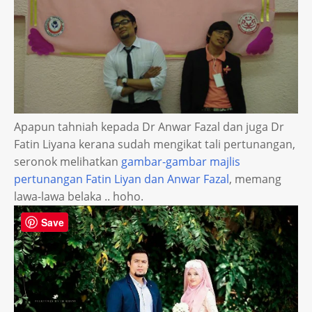
Apapun tahniah kepada Dr Anwar Fazal dan juga Dr
Fatin Liyana kerana sudah mengikat tali pertunangan,
seronok melihatkan
gambar-gambar majlis
pertunangan Fatin Liyan dan Anwar Fazal
, memang
lawa-lawa belaka .. hoho.
Save