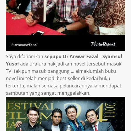
Saya difahamkan
sepupu Dr Anwar Fazal - Syamsul
Yusof
ada ura-ura nak jadikan novel tersebut masuk
TV, tak pun masuk panggung ... almaklumlah buku
novel ini telah menjadi best-seller di kedai buku
tertentu, malah semasa pelancarannya ia mendapat
sambutan yang sangat menggalakkan.