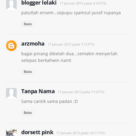
blogger lelaki
17 Januari 2015 pada 4:16 PTG
patutlah ensem...sepupu syamsul yusof rupanya
Balas
arzmoha
17 Januari 2015 pada 7:13 PTG
bagai pinang dibelah dua...semakin menyerlah
selepas berkahwin nanti
Balas
Tanpa Nama
17 Januari 2015 pada 7:15 PTG
Sama cantik sama padan ;D
Balas
dorsett pink
17 Januari 2015 pada 10:11 PTG