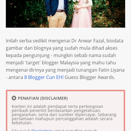
Inilah serba sedikit mengenai Dr Anwar Fazal, biodata
gambar dan blognya yang sudah mula dihad akses
kepada pengunjung - mungkin sebab nama sudah
menjadi 'target' blogger Malaysia yang mahu tahu
mengenai dirinya yang menjadi tunangan Fatin Liyana
- antara
8 Blogger Cun EH!
Guess Blogger Awards.
PENAFIAN (DISCLAIMER)
Konten ini adalah pendapat serta perkongsian
peribadi penerbit berdasarkan pengetahuan,
pengalaman, serta dari sumber dipercayai. Sebarang
persamaan mahupun percanggahan adalah secara
kebetulan.
Sila rujuk
Disclaimer
untuk penafian penuh.