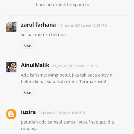
baru ada kotak tik spam tu
zarul farhana
18 Januari 2015 pada 12:58 PTG
sesuai mereka berdua
Balas
AinulMalik
20 Januari 2015 pada 12:08 PG
Ada karisma! Mmg betul, jika tak baca entry ni,
belum kenal siapakah dr ini. Terima kasih!
Balas
iuzira
25 Januari 2015 pada 10:09 PTG
patutlah ada samsul samsul yusuf sepupu dia
rupanya