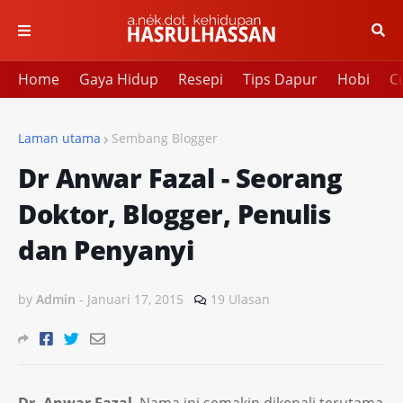
Home
Gaya Hidup
Resepi
Tips Dapur
Hobi
Cu
Laman utama
Sembang Blogger
Dr Anwar Fazal - Seorang
Doktor, Blogger, Penulis
dan Penyanyi
by
Admin
-
Januari 17, 2015
19 Ulasan