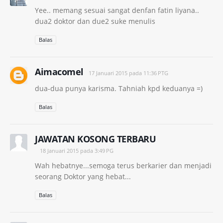
Yee.. memang sesuai sangat denfan fatin liyana..
dua2 doktor dan due2 suke menulis
Balas
Aimacomel
17 Januari 2015 pada 11:36 PTG
dua-dua punya karisma. Tahniah kpd keduanya =)
Balas
JAWATAN KOSONG TERBARU
18 Januari 2015 pada 3:49 PG
Wah hebatnye...semoga terus berkarier dan menjadi
seorang Doktor yang hebat...
Balas