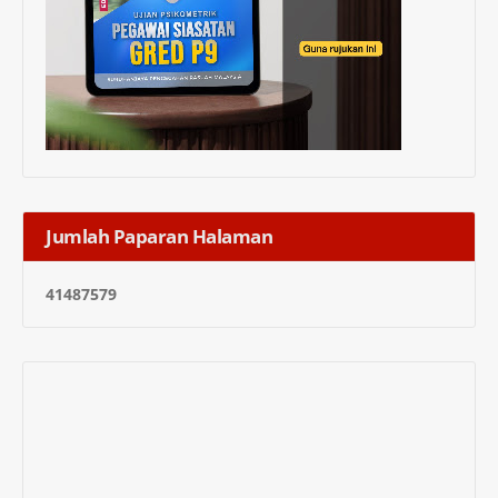
Jumlah Paparan Halaman
4
1
4
8
7
5
7
9