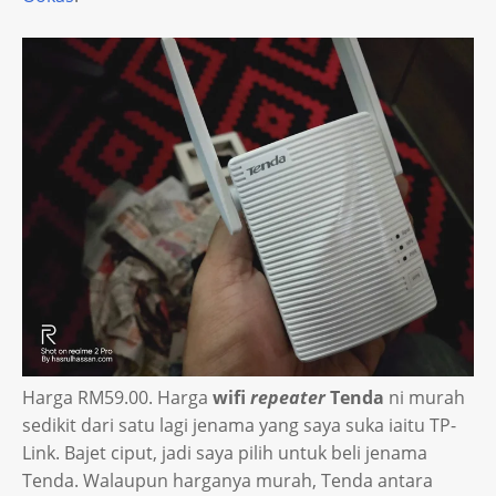
Harga RM59.00. Harga
wifi
repeater
Tenda
ni murah
sedikit dari satu lagi jenama yang saya suka iaitu TP-
Link. Bajet ciput, jadi saya pilih untuk beli jenama
Tenda. Walaupun harganya murah, Tenda antara