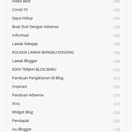
Video Best
(50)
Covid-19
(46)
Gaya Hidup
(45)
Buat Duit Dengan Adsense
(39)
Informasi
(39)
Lawak Sekejap
(39)
KOLEKSI LAWAK BANGKU KOSONG
(36)
Lawak Blogger
(34)
EDISI TERJAH BLOG BARU
(32)
Panduan Pengiklanan Di Blog
(31)
Inspirasi
(25)
Panduan Adsense
(24)
Xtra
(24)
Widget Blog
(24)
Pendapat
(20)
Isu Blogger
(18)