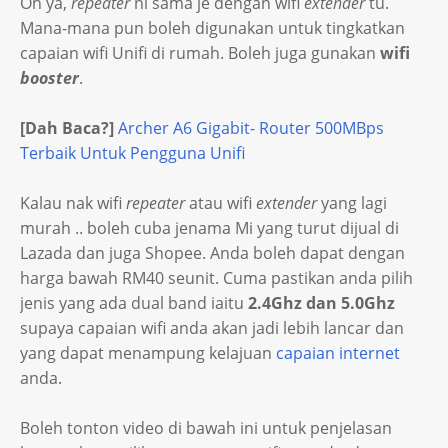
Oh ya,
repeater
ni sama je dengan wifi
extender
tu.
Mana-mana pun boleh digunakan untuk tingkatkan
capaian wifi Unifi di rumah. Boleh juga gunakan
wifi
booster
.
[Dah Baca?]
Archer A6 Gigabit- Router 500MBps
Terbaik Untuk Pengguna Unifi
Kalau nak wifi
repeater
atau wifi
extender
yang lagi
murah .. boleh cuba jenama Mi yang turut dijual di
Lazada dan juga Shopee. Anda boleh dapat dengan
harga bawah RM40 seunit. Cuma pastikan anda pilih
jenis yang ada dual band iaitu
2.4Ghz dan 5.0Ghz
supaya capaian wifi anda akan jadi lebih lancar dan
yang dapat menampung kelajuan
capaian internet
anda.
Boleh tonton video di bawah ini untuk penjelasan