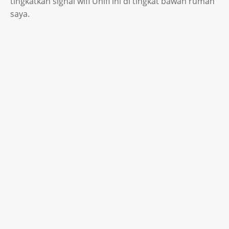
tingkatkan signal wifi Unifi ini di tingkat bawah rumah
saya.