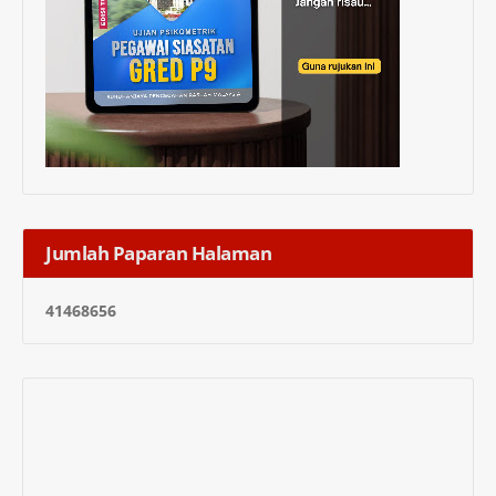
Jumlah Paparan Halaman
4
1
4
6
8
6
5
6