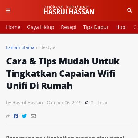
Home
Gaya Hidup
Resepi
Tips Dapur
Hobi
Cu
Laman utama
Lifestyle
Cara & Tips Mudah Untuk
Tingkatkan Capaian Wifi
Unifi Di Rumah
by
Hasrul Hassan
-
Oktober 06, 2019
0 Ulasan