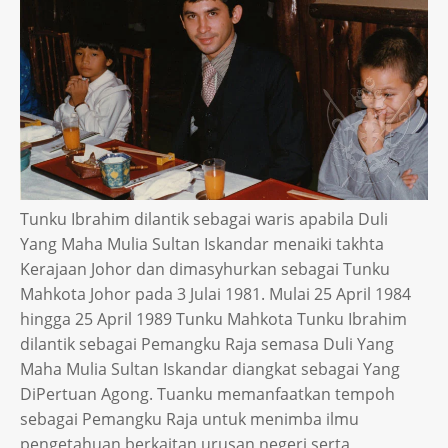
Tunku Ibrahim dilantik sebagai waris apabila Duli
Yang Maha Mulia Sultan Iskandar menaiki takhta
Kerajaan Johor dan dimasyhurkan sebagai Tunku
Mahkota Johor pada 3 Julai 1981. Mulai 25 April 1984
hingga 25 April 1989 Tunku Mahkota Tunku Ibrahim
dilantik sebagai Pemangku Raja semasa Duli Yang
Maha Mulia Sultan Iskandar diangkat sebagai Yang
DiPertuan Agong. Tuanku memanfaatkan tempoh
sebagai Pemangku Raja untuk menimba ilmu
pengetahuan berkaitan urusan negeri serta