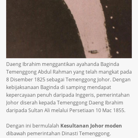
Daeng Ibrahim menggantikan ayahanda Baginda
Temenggong Abdul Rahman yang telah mangkat pada
8 Disember 1825 sebagai Temenggong Johor. Dengan
kebijaksanaan Baginda di samping mendapat
kepercayaan penuh daripada Inggeris, pemerintahan
Johor diserah kepada Temenggong Daeng Ibrahim
daripada Sultan Ali melalui Persetiaan 10 Mac 1855.
Dengan ini bermulalah
Kesultanan Johor moden
dibawah pemerintahan Dinasti Temenggong.