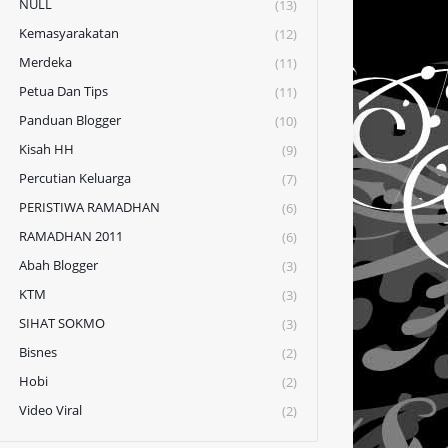
NULL
(13)
Kemasyarakatan
(12)
Merdeka
(11)
Petua Dan Tips
(11)
Panduan Blogger
(10)
Kisah HH
(9)
Percutian Keluarga
(7)
PERISTIWA RAMADHAN
(6)
RAMADHAN 2011
(6)
Abah Blogger
(3)
KTM
(3)
SIHAT SOKMO
(3)
Bisnes
(2)
Hobi
(2)
Video Viral
(2)