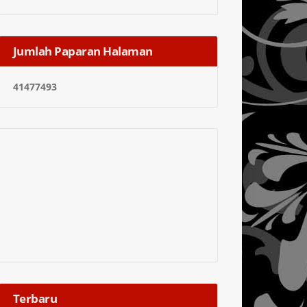
Jumlah Paparan Halaman
4
1
4
7
7
4
9
3
Terbaru