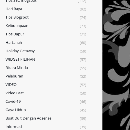
Tips SEO Blogspot
(112)
Hari Raya
(92)
Tips Blogspot
(74)
Keibubapaan
(73)
Tips Dapur
(71)
Hartanah
(60)
Holiday Getaway
(59)
WIDGET PILIHAN
(57)
Bicara Minda
(55)
Pelaburan
(52)
VIDEO
(52)
Video Best
(50)
Covid-19
(46)
Gaya Hidup
(45)
Buat Duit Dengan Adsense
(39)
Informasi
(39)