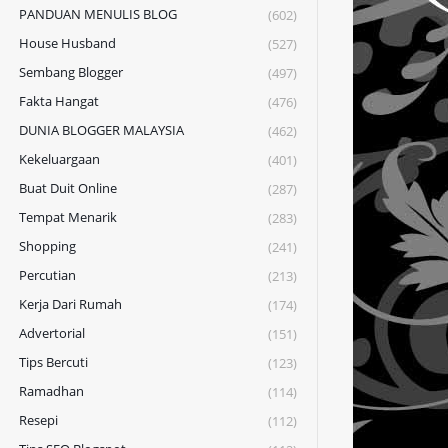
PANDUAN MENULIS BLOG
(602)
House Husband
(527)
Sembang Blogger
(497)
Fakta Hangat
(476)
DUNIA BLOGGER MALAYSIA
(462)
Kekeluargaan
(401)
Buat Duit Online
(287)
Tempat Menarik
(283)
Shopping
(241)
Percutian
(213)
Kerja Dari Rumah
(174)
Advertorial
(151)
Tips Bercuti
(123)
Ramadhan
(114)
Resepi
(112)