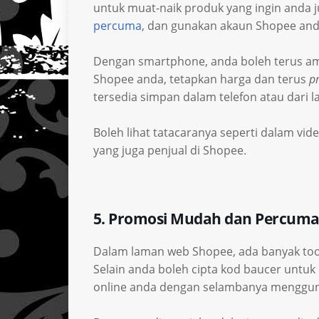
untuk muat-naik produk yang ingin anda 
percuma
, dan gunakan akaun Shopee anda
Dengan smartphone, anda boleh terus amb
Shopee anda, tetapkan harga dan terus
p
tersedia simpan dalam telefon atau dari 
Boleh lihat tatacaranya seperti dalam vid
yang juga penjual di Shopee.
5. Promosi Mudah dan Percuma
Dalam laman web Shopee, ada banyak tool
Selain anda boleh cipta kod baucer untuk 
online anda dengan selambanya mengguna