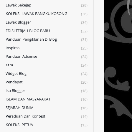
Lawak Sekejap
(39)
KOLEKSI LAWAK BANGKU KOSONG
(36)
Lawak Blogger
(34)
EDISI TERJAH BLOG BARU
(32)
Panduan Pengiklanan Di Blog
(31)
Inspirasi
(25)
Panduan Adsense
(24)
Xtra
(24)
Widget Blog
(24)
Pendapat
(20)
Isu Blogger
(18)
ISLAM DAN MASYARAKAT
(16)
SEJARAH DUNIA
(16)
Peraduan Dan Kontest
(14)
KOLEKSI PETUA
(13)