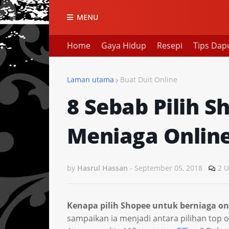
MENU
Home
Gaya Hidup
Resepi
Tips Dap
Laman utama
Buat Duit Online
8 Sebab Pilih 
Meniaga Onlin
by
Hasrul Hassan
-
September 05, 2018
2 U
Kenapa pilih Shopee untuk berniaga on
sampaikan ia menjadi antara pilihan top o