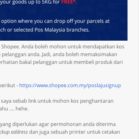
 di Shopee. Anda boleh mohon untuk mendapatkan kos
 pelanggan anda. Jadi, anda boleh memaksimakan
erhatian bakal pelanggan untuk membeli produk dari
erikut -
https://www.shopee.com.my/poslajusignup
a saya sebab link untuk mohon kos penghantaran
u .... hehe.
 yang diperlukan agar permohonan anda diterima
ckup address
dan juga sebuah printer untuk cetakan