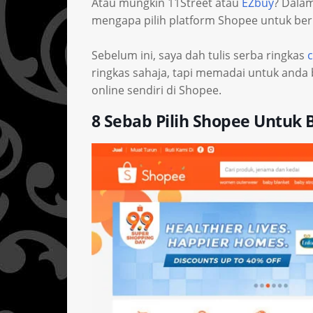
Atau mungkin 11Street atau
EZbuy
? Dalam
mengapa pilih platform Shopee untuk bern
Sebelum ini, saya dah tulis serba ringkas
c
ringkas sahaja, tapi memadai untuk anda
online sendiri di Shopee.
8 Sebab Pilih Shopee Untuk B