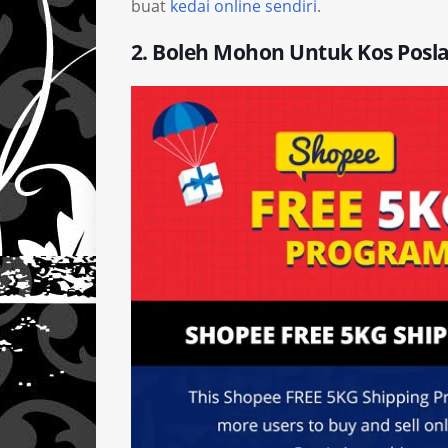
buat
kedai online sendiri
.
2. Boleh Mohon Untuk Kos Posl