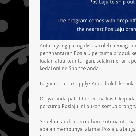
Antara yang paling disukai oleh peniaga
penghantaran Poslaju percuma produk ke
jualan atau keuntungan, selain menarik p
kedai online Shopee anda.
Bagaimana nak apply? Anda boleh ke link b
Oh ya, anda patut berterima kasih kepad
percuma Poslaju ini bukan semua orang tah
Sebelum anda nak mohon, kriteria utama
adalah mempunyai alamat Poslaju atau
pi