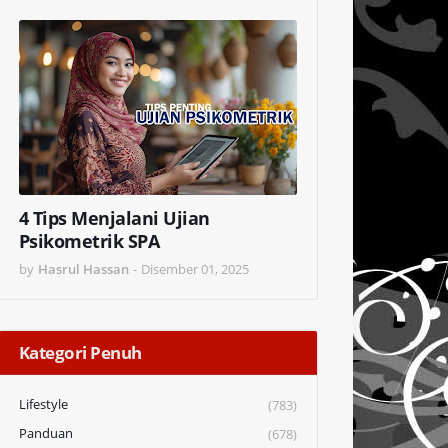
4 Tips Menjalani Ujian
Psikometrik SPA
by
Hasrul Hassan
-
Disember 01, 2025
Kategori Penuh
Lifestyle
(783)
Panduan
(678)