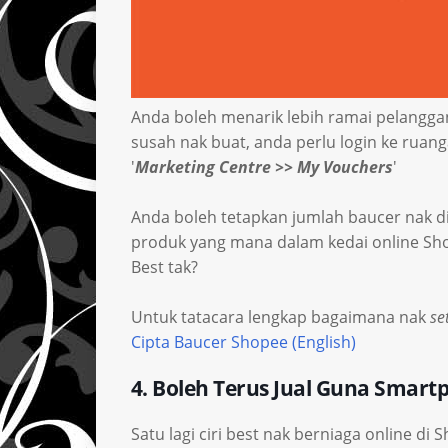
Anda boleh menarik lebih ramai pelanggan
susah nak buat, anda perlu login ke ruang
'
Marketing Centre >> My Vouchers
'
Anda boleh tetapkan jumlah baucer nak d
produk yang mana dalam kedai online Sho
Best tak?
Untuk tatacara lengkap bagaimana nak
se
Cipta Baucer Shopee (English)
4. Boleh Terus Jual Guna Smartp
Satu lagi ciri best nak berniaga online 