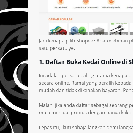
Jadi kenapa pilih Shopee? Apa kelebihan p
satu persatu ye.
1. Daftar Buka Kedai Online di
Ini adalah perkara paling utama kenapa p
secara online. Ramai yang beralih kepada
mudah dan tidak dikenakan bayaran. Pen
Malah, jika anda daftar sebagai seorang
mula menjual produk dengan hanya klik bu
Lepas itu, ikuti sahaja langkah demi lan