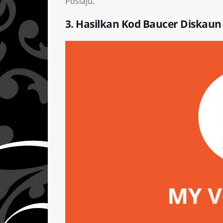
Poslaju.
3. Hasilkan Kod Baucer Diskaun