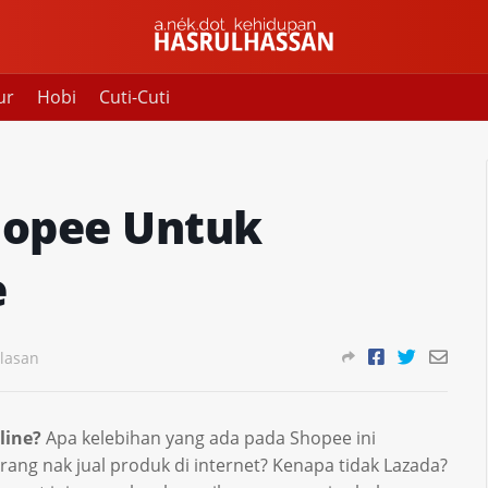
ur
Hobi
Cuti-Cuti
Shopee Untuk
e
lasan
line?
Apa kelebihan yang ada pada Shopee ini
rang nak jual produk di internet? Kenapa tidak Lazada?