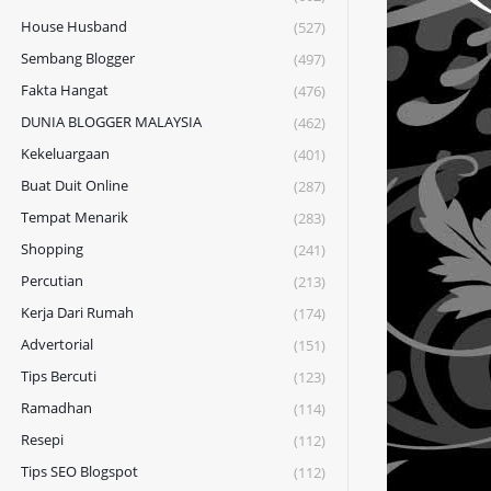
House Husband
(527)
Sembang Blogger
(497)
Fakta Hangat
(476)
DUNIA BLOGGER MALAYSIA
(462)
Kekeluargaan
(401)
Buat Duit Online
(287)
Tempat Menarik
(283)
Shopping
(241)
Percutian
(213)
Kerja Dari Rumah
(174)
Advertorial
(151)
Tips Bercuti
(123)
Ramadhan
(114)
Resepi
(112)
Tips SEO Blogspot
(112)