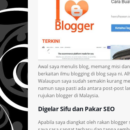
Awal saya menulis blog, memang misi dan 
berkaitan ilmu blogging di blog saya ni. A
Walaupun saya sudah semakin kurang menu
namun saya pasti ada antara post-post lam
rujukan blogger di Malaysia.
Digelar Sifu dan Pakar SEO
Apabila saya diangkat oleh rakan blogger
saya rasa sangat terharu dan tanpa sembu