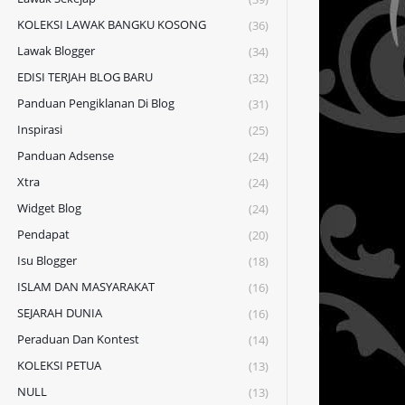
KOLEKSI LAWAK BANGKU KOSONG
(36)
Lawak Blogger
(34)
EDISI TERJAH BLOG BARU
(32)
Panduan Pengiklanan Di Blog
(31)
Inspirasi
(25)
Panduan Adsense
(24)
Xtra
(24)
Widget Blog
(24)
Pendapat
(20)
Isu Blogger
(18)
ISLAM DAN MASYARAKAT
(16)
SEJARAH DUNIA
(16)
Peraduan Dan Kontest
(14)
KOLEKSI PETUA
(13)
NULL
(13)