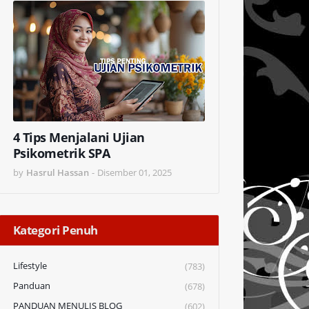
4 Tips Menjalani Ujian
Psikometrik SPA
by
Hasrul Hassan
-
Disember 01, 2025
Kategori Penuh
Lifestyle
(783)
Panduan
(678)
PANDUAN MENULIS BLOG
(602)