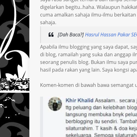
digelarkan begitu..haha. Walaupun hakika
cuma amalkan sahaja ilmu-ilmu berkaitan b
sahaja.
[Dah Baca?]
Hasrul Hassan Pakar SE
Apabila ilmu blogging yang saya dapat, s
di blog, ramailah yang suka dan anggap i
seorang penulis blog. Bukan ilmu saya pu
hasil pada rakan yang lain. Saya kongsi a
Komen-komen di bawah bawa semangat untuk