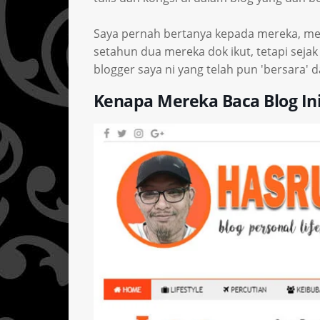
Saya pernah bertanya kepada mereka, men
setahun dua mereka dok ikut, tetapi sejak
blogger saya ni yang telah pun 'bersara' d
Kenapa Mereka Baca Blog In