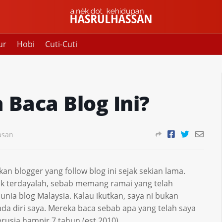
ur
Hobi
Cuti-Cuti
Baca Blog Ini?
asan
n blogger yang follow blog ini sejak sekian lama.
 terdayalah, sebab memang ramai yang telah
nia blog Malaysia. Kalau ikutkan, saya ni bukan
da diri saya. Mereka baca sebab apa yang telah saya
erusia hampir 7 tahun (est 2010).