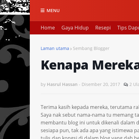
MENU
Home
Gaya Hidup
Resepi
Tips Dap
Laman utama
Sembang Blogger
Kenapa Mereka 
by
Hasrul Hassan
-
Disember 20, 2017
2 Ul
Terima kasih kepada mereka, terutama raka
Saya nak sebut nama-nama tu memang tak
membantu blog ini untuk dikenali dalam du
sesiapa pun, tak ada apa yang istimewa pa
tulis dan kongsi di dalam blog yang dah b