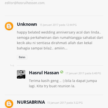
editor@hasrulhassan.com.
Unknown
15 Januari 2017 pada 12:44 PG
happy belated wedding anniversary acol dan linda..
semoga perkahwinan dan rumahtangga sahabat dari
kecik aku ni sentiasa dirahmati allah dan kekal
bahagia sampai bila2.. amiiin...
Balas
Hasrul Hassan
17 Januari 2017 pada 6:48 PG
Terima kasih geng .. :) bila la dapat jumpa
lagi. Kita try buat reunion la.
NURSABRINA
15 Januari 2017 pada 3:22 PG