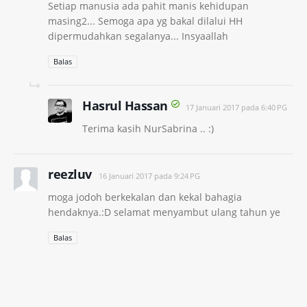
Setiap manusia ada pahit manis kehidupan
masing2... Semoga apa yg bakal dilalui HH
dipermudahkan segalanya... Insyaallah
Balas
Hasrul Hassan
17 Januari 2017 pada 6:40 PG
Terima kasih NurSabrina .. :)
reezluv
16 Januari 2017 pada 9:24 PG
moga jodoh berkekalan dan kekal bahagia
hendaknya.:D selamat menyambut ulang tahun ye
Balas