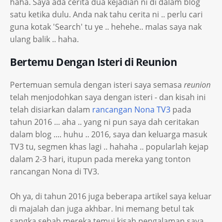
haha. Saya ada cerita dua kejadian ni di dalam blog
satu ketika dulu. Anda nak tahu cerita ni .. perlu cari
guna kotak 'Search' tu ye .. hehehe.. malas saya nak
ulang balik .. haha.
Bertemu Dengan Isteri di Reunion
Pertemuan semula dengan isteri saya semasa
reunion
telah menjodohkan saya dengan isteri - dan kisah ini
telah disiarkan dalam
rancangan Nona TV3
pada
tahun 2016 ... aha .. yang ni pun saya dah ceritakan
dalam blog .... huhu .. 2016, saya dan keluarga masuk
TV3 tu, segmen khas lagi .. hahaha .. popularlah kejap
dalam 2-3 hari, itupun pada mereka yang tonton
rancangan Nona di TV3.
Oh ya, di tahun 2016 juga beberapa artikel saya keluar
di majalah dan juga akhbar. Ini memang betul tak
sangka sebab mereka temui kisah pengalaman saya