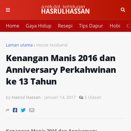
Home
Gaya Hidup
Resepi
Tips Dapur
Hobi
Cu
Laman utama
House Husband
Kenangan Manis 2016 dan
Anniversary Perkahwinan
ke 13 Tahun
by
Hasrul Hassan
-
Januari 14, 2017
5 Ulasan