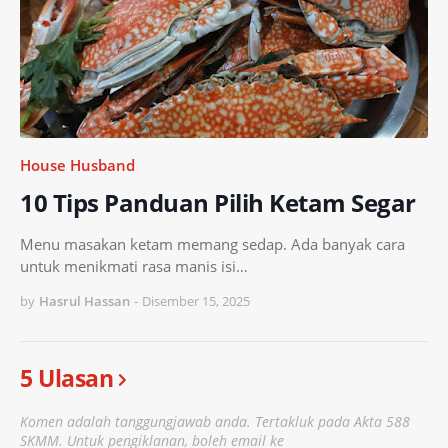
House Husband
10 Tips Panduan Pilih Ketam Segar
Menu masakan ketam memang sedap. Ada banyak cara
untuk menikmati rasa manis isi…
by
Hasrul Hassan
-
Disember 15, 2025
5 Ulasan
Komen adalah tanggungjawab anda. Tertakluk pada Akta 588
SKMM. Untuk pengiklanan, boleh email ke