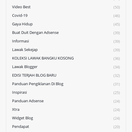
Video Best
(50)
Covid-19
(46)
Gaya Hidup
(45)
Buat Duit Dengan Adsense
(39)
Informasi
(39)
Lawak Sekejap
(39)
KOLEKSI LAWAK BANGKU KOSONG
(36)
Lawak Blogger
(34)
EDISI TERJAH BLOG BARU
(32)
Panduan Pengiklanan Di Blog
(31)
Inspirasi
(25)
Panduan Adsense
(24)
Xtra
(24)
Widget Blog
(24)
Pendapat
(20)