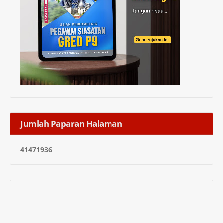
Jumlah Paparan Halaman
4
1
4
7
1
9
3
6