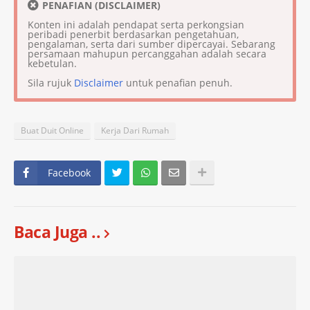
PENAFIAN (DISCLAIMER)
Konten ini adalah pendapat serta perkongsian
peribadi penerbit berdasarkan pengetahuan,
pengalaman, serta dari sumber dipercayai. Sebarang
persamaan mahupun percanggahan adalah secara
kebetulan.
Sila rujuk
Disclaimer
untuk penafian penuh.
Buat Duit Online
Kerja Dari Rumah
Facebook
Baca Juga ..