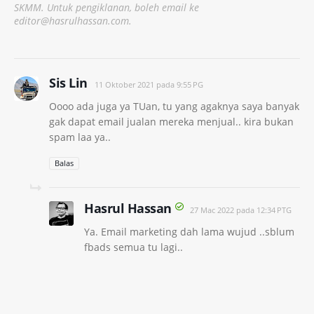
SKMM. Untuk pengiklanan, boleh email ke
editor@hasrulhassan.com.
Sis Lin
11 Oktober 2021 pada 9:55 PG
Oooo ada juga ya TUan, tu yang agaknya saya banyak
gak dapat email jualan mereka menjual.. kira bukan
spam laa ya..
Balas
Hasrul Hassan
27 Mac 2022 pada 12:34 PTG
Ya. Email marketing dah lama wujud ..sblum
fbads semua tu lagi..