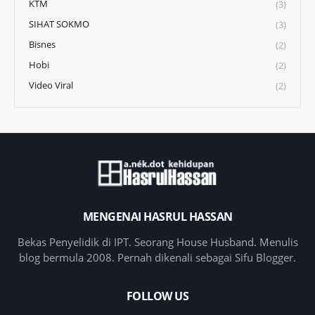
KTM
(3)
SIHAT SOKMO
(3)
Bisnes
(2)
Hobi
(2)
Video Viral
(2)
MENGENAI HASRUL HASSAN
Bekas Penyelidik di IPT. Seorang House Husband. Menulis
blog bermula 2008. Pernah dikenali sebagai Sifu Blogger.
FOLLOW US