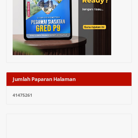
Jumlah Paparan Halaman
4
1
4
7
5
2
6
1