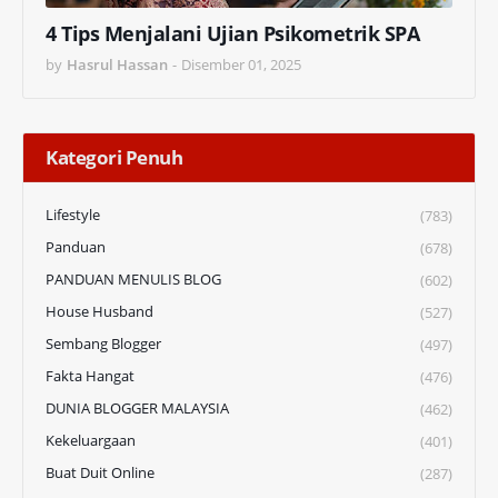
4 Tips Menjalani Ujian Psikometrik SPA
by
Hasrul Hassan
-
Disember 01, 2025
Kategori Penuh
Lifestyle
(783)
Panduan
(678)
PANDUAN MENULIS BLOG
(602)
House Husband
(527)
Sembang Blogger
(497)
Fakta Hangat
(476)
DUNIA BLOGGER MALAYSIA
(462)
Kekeluargaan
(401)
Buat Duit Online
(287)