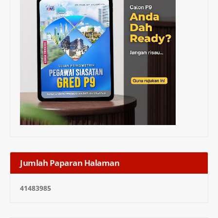
Jumlah Paparan Halaman
4
1
4
8
3
9
8
5