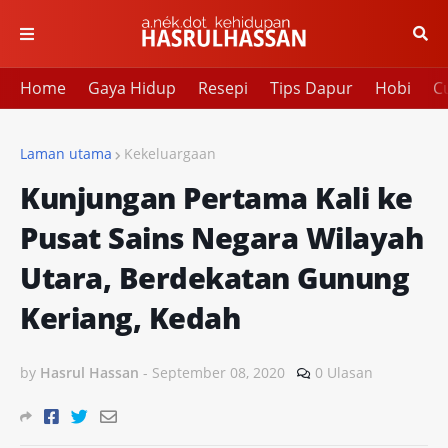
Home
Gaya Hidup
Resepi
Tips Dapur
Hobi
Cu
Laman utama
Kekeluargaan
Kunjungan Pertama Kali ke
Pusat Sains Negara Wilayah
Utara, Berdekatan Gunung
Keriang, Kedah
by
Hasrul Hassan
-
September 08, 2020
0 Ulasan