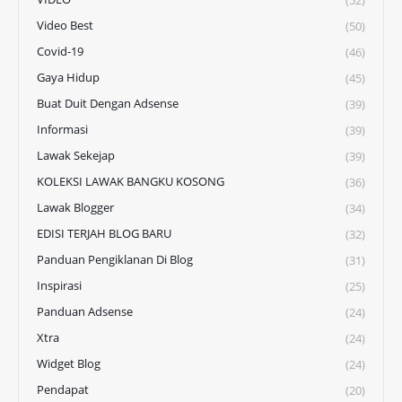
(52)
Video Best
(50)
Covid-19
(46)
Gaya Hidup
(45)
Buat Duit Dengan Adsense
(39)
Informasi
(39)
Lawak Sekejap
(39)
KOLEKSI LAWAK BANGKU KOSONG
(36)
Lawak Blogger
(34)
EDISI TERJAH BLOG BARU
(32)
Panduan Pengiklanan Di Blog
(31)
Inspirasi
(25)
Panduan Adsense
(24)
Xtra
(24)
Widget Blog
(24)
Pendapat
(20)