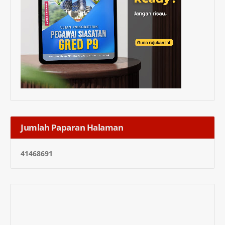
Jumlah Paparan Halaman
4
1
4
6
8
6
9
1