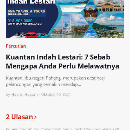
Percutian
Kuantan Indah Lestari: 7 Sebab
Mengapa Anda Perlu Melawatnya
Kuantan, ibu negeri Pahang, merupakan destinasi
pelancongan yang semakin mendap…
by
Hasrul Hassan
-
Oktober 10, 2024
2 Ulasan
Komen adalah tanggungjawab anda. Tertakluk pada Akta 588