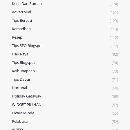
Kerja Dari Rumah
(174)
Advertorial
(151)
Tips Bercuti
(123)
Ramadhan
(114)
Resepi
(112)
Tips SEO Blogspot
(112)
Hari Raya
(92)
Tips Blogspot
(74)
Keibubapaan
(73)
Tips Dapur
(71)
Hartanah
(60)
Holiday Getaway
(59)
WIDGET PILIHAN
(57)
Bicara Minda
(55)
Pelaburan
(52)
VIDEO