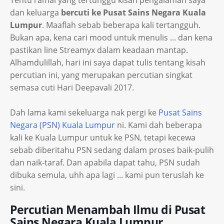
Tentu ramai yang tertunggu kisah pengalaman saya
dan keluarga
bercuti ke Pusat Sains Negara Kuala
Lumpur
. Maaflah sebab beberapa kali tertangguh.
Bukan apa, kena cari mood untuk menulis ... dan kena
pastikan line Streamyx dalam keadaan mantap.
Alhamdulillah, hari ini saya dapat tulis tentang kisah
percutian ini, yang merupakan percutian singkat
semasa cuti Hari Deepavali 2017.
Dah lama kami sekeluarga nak pergi ke
Pusat Sains
Negara (PSN) Kuala Lumpur
ni. Kami dah beberapa
kali ke Kuala Lumpur untuk ke PSN, tetapi kecewa
sebab diberitahu PSN sedang dalam proses baik-pulih
dan naik-taraf. Dan apabila dapat tahu, PSN sudah
dibuka semula, uhh apa lagi ... kami pun teruslah ke
sini.
Percutian Menambah Ilmu di Pusat
Sains Negara Kuala Lumpur