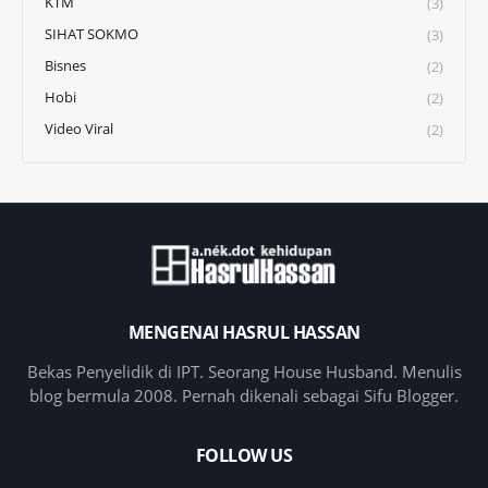
KTM
(3)
SIHAT SOKMO
(3)
Bisnes
(2)
Hobi
(2)
Video Viral
(2)
MENGENAI HASRUL HASSAN
Bekas Penyelidik di IPT. Seorang House Husband. Menulis
blog bermula 2008. Pernah dikenali sebagai Sifu Blogger.
FOLLOW US