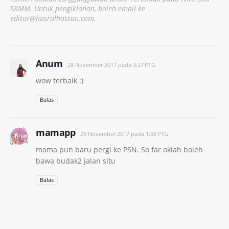
SKMM. Untuk pengiklanan, boleh email ke
editor@hasrulhassan.com.
Anum
28 November 2017 pada 3:27 PTG
wow terbaik :)
Balas
mamapp
29 November 2017 pada 1:38 PTG
mama pun baru pergi ke PSN. So far oklah boleh
bawa budak2 jalan situ
Balas