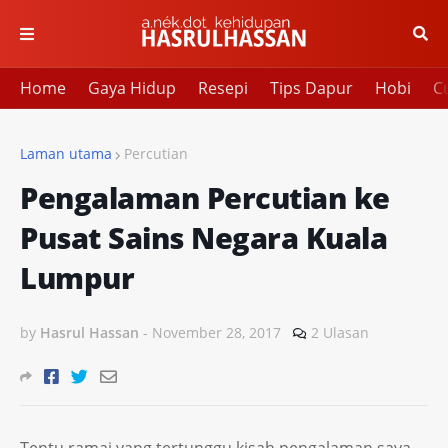
Home
Gaya Hidup
Resepi
Tips Dapur
Hobi
Cu
Laman utama
Percutian
Pengalaman Percutian ke
Pusat Sains Negara Kuala
Lumpur
by
Hasrul Hassan
-
November 28, 2017
2 Ulasan