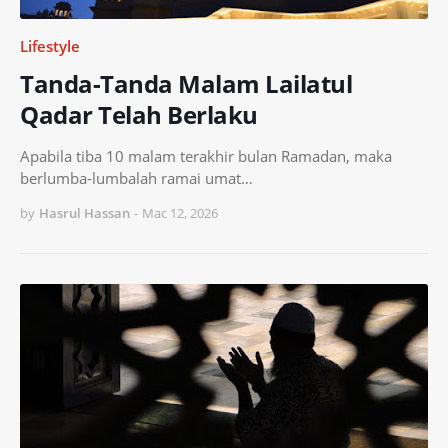
Lifestyle
Tanda-Tanda Malam Lailatul
Qadar Telah Berlaku
Apabila tiba 10 malam terakhir bulan Ramadan, maka
berlumba-lumbalah ramai umat…
by
Hasrul Hassan
-
Mac 12, 2026