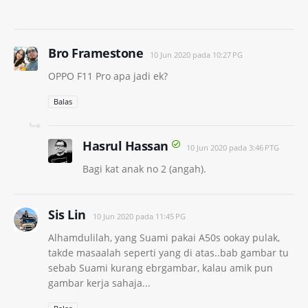
Bro Framestone
10 Jun 2020 pada 10:27 PG
OPPO F11 Pro apa jadi ek?
Balas
Hasrul Hassan
10 Jun 2020 pada 3:46 PTG
Bagi kat anak no 2 (angah).
Sis Lin
10 Jun 2020 pada 11:45 PG
Alhamdulilah, yang Suami pakai A50s ookay pulak,
takde masaalah seperti yang di atas..bab gambar tu
sebab Suami kurang ebrgambar, kalau amik pun
gambar kerja sahaja...