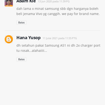
Abam Kie
13 Jun 2020 pada 11:39 PG
dah lama x minat samsung sbb dgn harganya boleh
beli jenama Vivo yg canggih. we pay for brand name.
Balas
Hana Yusop
11 Julai 2021 pada 11:55 PTG
dh setahun pakai Samsung A51 ni dh 2x charger port
tu rosak...alahaiiii...
Balas