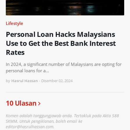
Lifestyle
Personal Loan Hacks Malaysians
Use to Get the Best Bank Interest
Rates
In 2024, a significant number of Malaysians are opting for
personal loans for a…
by
Hasrul Hassan
-
Disember 02, 2024
10 Ulasan
Komen adalah tanggungjawab anda. Tertakluk pada Akta 588
SKMM. Untuk pengiklanan, boleh email ke
editor@hasrulhassan.com.