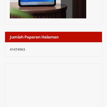
Jumlah Paparan Halaman
4
1
4
7
4
9
6
3