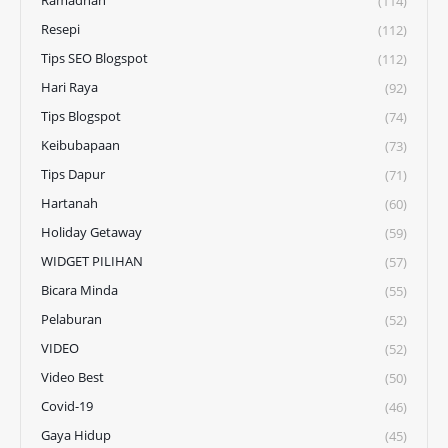
(114)
Resepi
(112)
Tips SEO Blogspot
(112)
Hari Raya
(92)
Tips Blogspot
(74)
Keibubapaan
(73)
Tips Dapur
(71)
Hartanah
(60)
Holiday Getaway
(59)
WIDGET PILIHAN
(57)
Bicara Minda
(55)
Pelaburan
(52)
VIDEO
(52)
Video Best
(50)
Covid-19
(46)
Gaya Hidup
(45)