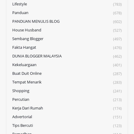
Lifestyle
(783)
Panduan
(678)
PANDUAN MENULIS BLOG
(602)
House Husband
(527)
Sembang Blogger
(497)
Fakta Hangat
(476)
DUNIA BLOGGER MALAYSIA
(462)
Kekeluargaan
(401)
Buat Duit Online
(287)
Tempat Menarik
(283)
Shopping
(241)
Percutian
(213)
Kerja Dari Rumah
(174)
Advertorial
(151)
Tips Bercuti
(123)
Ramadhan