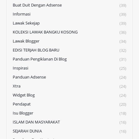
Buat Duit Dengan Adsense
(39)
Informasi
(39)
Lawak Sekejap
(39)
KOLEKSI LAWAK BANGKU KOSONG
(36)
Lawak Blogger
(34)
EDISI TERJAH BLOG BARU
(32)
Panduan Pengiklanan Di Blog
(31)
Inspirasi
(25)
Panduan Adsense
(24)
Xtra
(24)
Widget Blog
(24)
Pendapat
(20)
Isu Blogger
(18)
ISLAM DAN MASYARAKAT
(16)
SEJARAH DUNIA
(16)