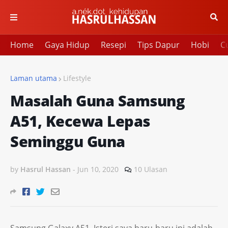
Home
Gaya Hidup
Resepi
Tips Dapur
Hobi
Cu
Laman utama
Lifestyle
Masalah Guna Samsung
A51, Kecewa Lepas
Seminggu Guna
by
Hasrul Hassan
-
Jun 10, 2020
10 Ulasan