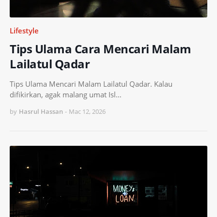
Lifestyle
Tips Ulama Cara Mencari Malam
Lailatul Qadar
Tips Ulama Mencari Malam Lailatul Qadar. Kalau
difikirkan, agak malang umat Isl…
by
Hasrul Hassan
-
Mac 12, 2026