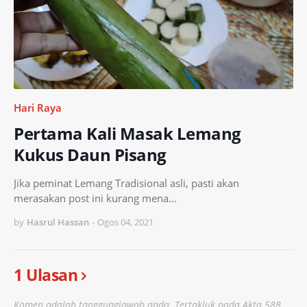
Hari Raya
Pertama Kali Masak Lemang
Kukus Daun Pisang
Jika peminat Lemang Tradisional asli, pasti akan
merasakan post ini kurang mena…
by
Hasrul Hassan
-
Ogos 04, 2021
1 Ulasan
Komen adalah tanggungjawab anda. Tertakluk pada Akta 588