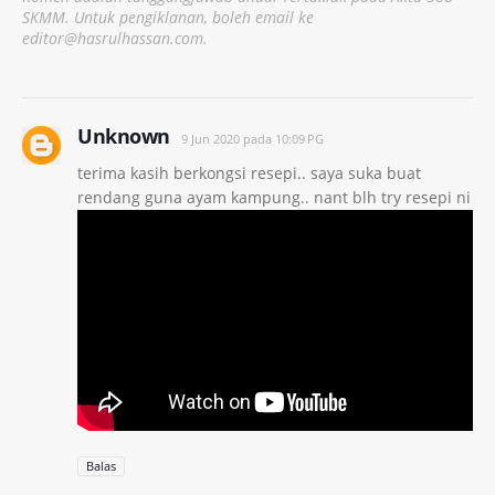
SKMM. Untuk pengiklanan, boleh email ke
editor@hasrulhassan.com.
Unknown
9 Jun 2020 pada 10:09 PG
terima kasih berkongsi resepi.. saya suka buat
rendang guna ayam kampung.. nant blh try resepi ni
Balas