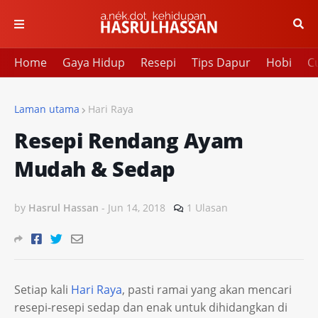
Home
Gaya Hidup
Resepi
Tips Dapur
Hobi
Cu
Laman utama
Hari Raya
Resepi Rendang Ayam
Mudah & Sedap
by
Hasrul Hassan
-
Jun 14, 2018
1 Ulasan
Setiap kali
Hari Raya
, pasti ramai yang akan mencari
resepi-resepi sedap dan enak untuk dihidangkan di