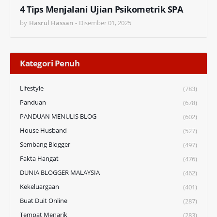
4 Tips Menjalani Ujian Psikometrik SPA
by
Hasrul Hassan
-
Disember 01, 2025
Kategori Penuh
Lifestyle
(783)
Panduan
(678)
PANDUAN MENULIS BLOG
(602)
House Husband
(527)
Sembang Blogger
(497)
Fakta Hangat
(476)
DUNIA BLOGGER MALAYSIA
(462)
Kekeluargaan
(401)
Buat Duit Online
(287)
Tempat Menarik
(283)