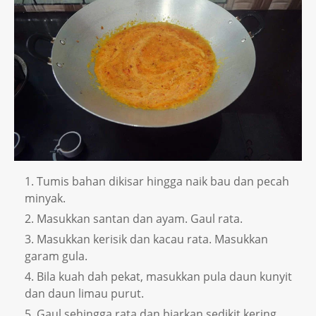
Tumis bahan dikisar hingga naik bau dan pecah
minyak.
Masukkan santan dan ayam. Gaul rata.
Masukkan kerisik dan kacau rata. Masukkan
garam gula.
Bila kuah dah pekat, masukkan pula daun kunyit
dan daun limau purut.
Gaul sehingga rata dan biarkan sedikit kering.