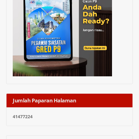
Jumlah Paparan Halaman
4
1
4
7
7
2
2
4