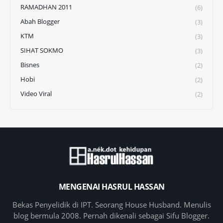
RAMADHAN 2011
(6)
Abah Blogger
(3)
KTM
(3)
SIHAT SOKMO
(3)
Bisnes
(2)
Hobi
(2)
Video Viral
(2)
MENGENAI HASRUL HASSAN
Bekas Penyelidik di IPT. Seorang House Husband. Menulis
blog bermula 2008. Pernah dikenali sebagai Sifu Blogger.