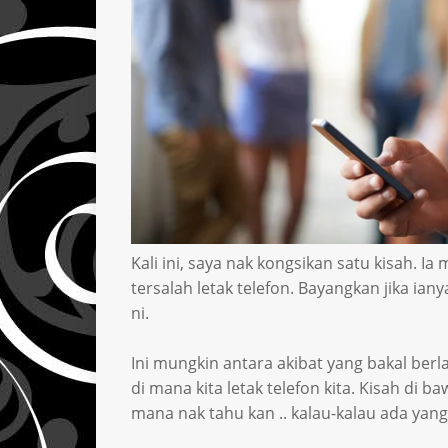
Kali ini, saya nak kongsikan satu kisah. 
tersalah letak telefon. Bayangkan jika ian
ni.
Ini mungkin antara akibat yang bakal berl
di mana kita letak telefon kita. Kisah di b
mana nak tahu kan .. kalau-kalau ada yang 