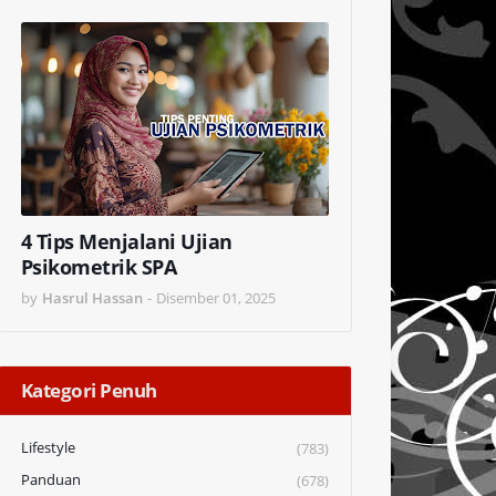
4 Tips Menjalani Ujian
Psikometrik SPA
by
Hasrul Hassan
-
Disember 01, 2025
Kategori Penuh
Lifestyle
(783)
Panduan
(678)