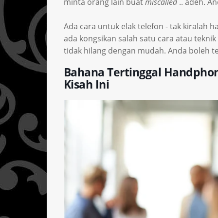
minta orang lain buat
miscalled
.. adeh. A
Ada cara untuk elak telefon - tak kiralah h
ada kongsikan salah satu cara atau teknik
tidak hilang dengan mudah. Anda boleh ten
Bahana Tertinggal Handphon
Kisah Ini