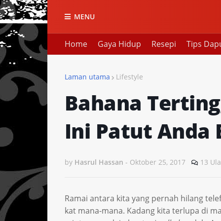
MENU
Home
Gaya Hidup
Resepi
Tips Dap
Laman utama
Lifestyle
Bahana Terting
Ini Patut Anda 
by
Hasrul Hassan
-
Oktober 25, 2017
13 Ul
Ramai antara kita yang pernah hilang tele
kat mana-mana. Kadang kita terlupa di ma