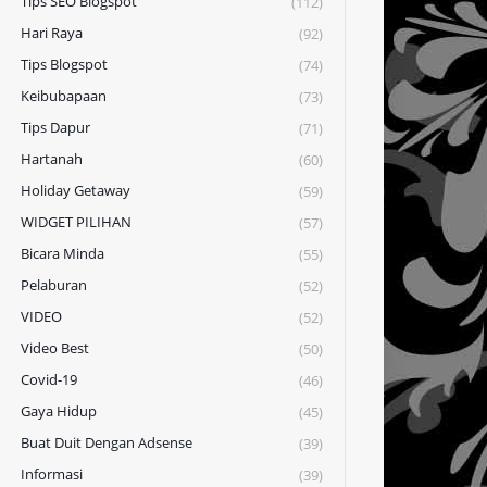
Tips SEO Blogspot
(112)
Hari Raya
(92)
Tips Blogspot
(74)
Keibubapaan
(73)
Tips Dapur
(71)
Hartanah
(60)
Holiday Getaway
(59)
WIDGET PILIHAN
(57)
Bicara Minda
(55)
Pelaburan
(52)
VIDEO
(52)
Video Best
(50)
Covid-19
(46)
Gaya Hidup
(45)
Buat Duit Dengan Adsense
(39)
Informasi
(39)