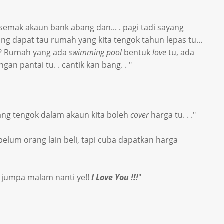
semak akaun bank abang dan... . pagi tadi sayang
ng dapat tau rumah yang kita tengok tahun lepas tu...
ak? Rumah yang ada
swimming pool
bentuk
love
tu, ada
n pantai tu. . cantik kan bang. . "
ang tengok dalam akaun kita boleh
cover
harga tu. . ."
elum orang lain beli, tapi cuba dapatkan harga
a jumpa malam nanti ye!!
I Love You !!!
"