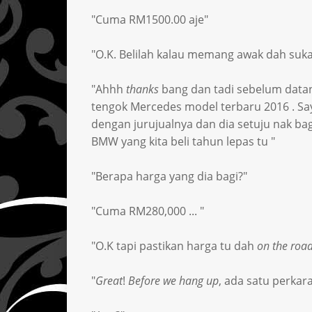
"Cuma RM1500.00 aje"
"O.K. Belilah kalau memang awak dah suka
"Ahhh
thanks
bang dan tadi sebelum datan
tengok Mercedes model terbaru 2016 . Sa
dengan jurujualnya dan dia setuju nak ba
BMW yang kita beli tahun lepas tu "
"Berapa harga yang dia bagi?"
"Cuma RM280,000 ... "
"O.K tapi pastikan harga tu dah
on the roa
"
Great
!
Before we hang up
, ada satu perkara l