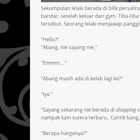
Sekumpulan lelaki berada di bilik persalin
bandar, setelah keluar dari gym. Tiba-tib
tersebut. Seorang lelaki menjawap panggila
"Hello?"
"Abang, nie sayang nie,"
"Emmm... "
"Abang masih ada di kelab lagi ke?"
"Iya."
"Sayang sekarang nie berada di
shopping 
nampak kain sutera terbaru.. Cantik bang,
"Berapa harganya?"