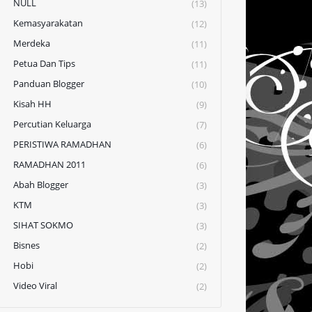
NULL
(13)
Kemasyarakatan
(12)
Merdeka
(11)
Petua Dan Tips
(11)
Panduan Blogger
(10)
Kisah HH
(9)
Percutian Keluarga
(7)
PERISTIWA RAMADHAN
(6)
RAMADHAN 2011
(6)
Abah Blogger
(3)
KTM
(3)
SIHAT SOKMO
(3)
Bisnes
(2)
Hobi
(2)
Video Viral
(2)