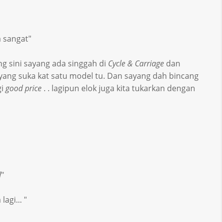
 sangat"
g sini sayang ada singgah di
Cycle & Carriage
dan
yang suka kat satu model tu. Dan sayang dah bincang
gi
good price
. . lagipun elok juga kita tukarkan dengan
d
"
agi... "