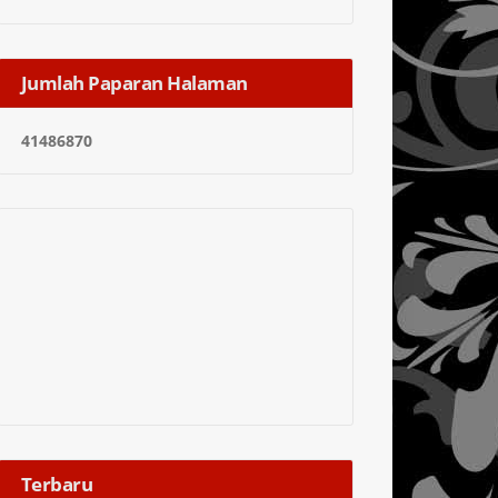
Jumlah Paparan Halaman
4
1
4
8
6
8
7
0
Terbaru