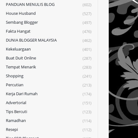
PANDUAN MENULIS BLOG
(602)
House Husband
(527)
Sembang Blogger
(497)
Fakta Hangat
(476)
DUNIA BLOGGER MALAYSIA
(462)
Kekeluargaan
(401)
Buat Duit Online
(287)
Tempat Menarik
(283)
Shopping
(241)
Percutian
(213)
Kerja Dari Rumah
(174)
Advertorial
(151)
Tips Bercuti
(123)
Ramadhan
(114)
Resepi
(112)