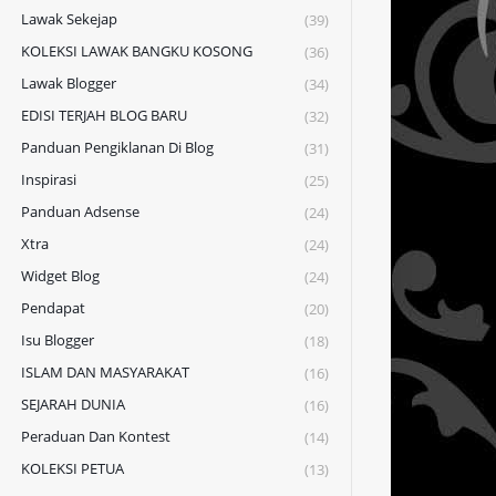
Lawak Sekejap
(39)
KOLEKSI LAWAK BANGKU KOSONG
(36)
Lawak Blogger
(34)
EDISI TERJAH BLOG BARU
(32)
Panduan Pengiklanan Di Blog
(31)
Inspirasi
(25)
Panduan Adsense
(24)
Xtra
(24)
Widget Blog
(24)
Pendapat
(20)
Isu Blogger
(18)
ISLAM DAN MASYARAKAT
(16)
SEJARAH DUNIA
(16)
Peraduan Dan Kontest
(14)
KOLEKSI PETUA
(13)