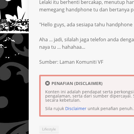
Lelaki itu berhenti bercakap, menutup h
memegang handphone tu dan bertanya pad
"Hello guys, ada sesiapa tahu handphone 
Aha ... jadi, silalah jaga telefon anda deng
naya tu ... hahahaa...
Sumber: Laman Komuniti VF
PENAFIAN (DISCLAIMER)
Konten ini adalah pendapat serta perkongs
pengalaman, serta dari sumber dipercaya
secara kebetulan.
Sila rujuk
Disclaimer
untuk penafian penuh.
Lifestyle