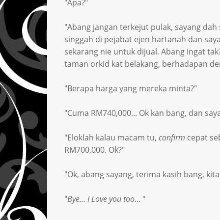
"Apa?"
"Abang jangan terkejut pulak, sayang dah 
singgah di pejabat ejen hartanah dan saya
sekarang nie untuk dijual. Abang ingat t
taman orkid kat belakang, berhadapan denga
"Berapa harga yang mereka minta?"
"Cuma RM740,000... Ok kan bang, dan say
"Eloklah kalau macam tu,
confirm
cepat seb
RM700,000. Ok?"
"Ok, abang sayang, terima kasih bang, kit
"
Bye... I Love you too
... "