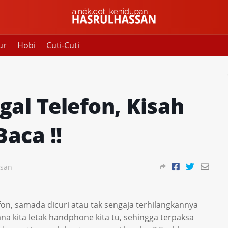
ur
Hobi
Cuti-Cuti
gal Telefon, Kisah
Baca !!
asan
fon, samada dicuri atau tak sengaja terhilangkannya
na kita letak handphone kita tu, sehingga terpaksa