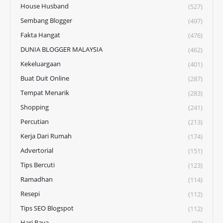
House Husband
(527)
Sembang Blogger
(497)
Fakta Hangat
(476)
DUNIA BLOGGER MALAYSIA
(462)
Kekeluargaan
(401)
Buat Duit Online
(287)
Tempat Menarik
(283)
Shopping
(241)
Percutian
(213)
Kerja Dari Rumah
(174)
Advertorial
(151)
Tips Bercuti
(123)
Ramadhan
(114)
Resepi
(112)
Tips SEO Blogspot
(112)
Hari Raya