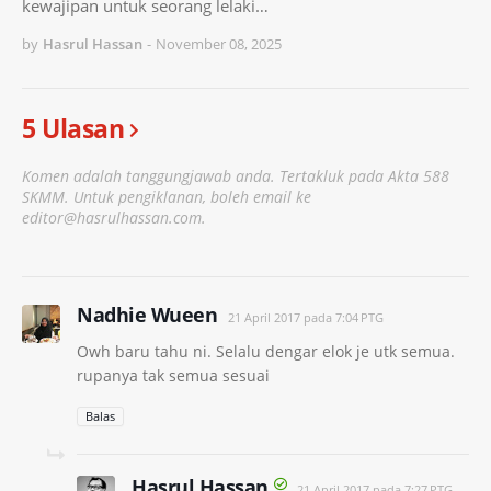
kewajipan untuk seorang lelaki…
by
Hasrul Hassan
-
November 08, 2025
5 Ulasan
Komen adalah tanggungjawab anda. Tertakluk pada Akta 588
SKMM. Untuk pengiklanan, boleh email ke
editor@hasrulhassan.com.
Nadhie Wueen
21 April 2017 pada 7:04 PTG
Owh baru tahu ni. Selalu dengar elok je utk semua.
rupanya tak semua sesuai
Balas
Hasrul Hassan
21 April 2017 pada 7:27 PTG