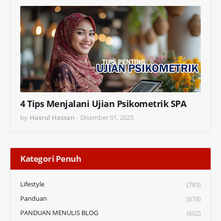
4 Tips Menjalani Ujian Psikometrik SPA
by
Hasrul Hassan
-
Disember 01, 2025
Kategori Penuh
Lifestyle
(783)
Panduan
(678)
PANDUAN MENULIS BLOG
(602)