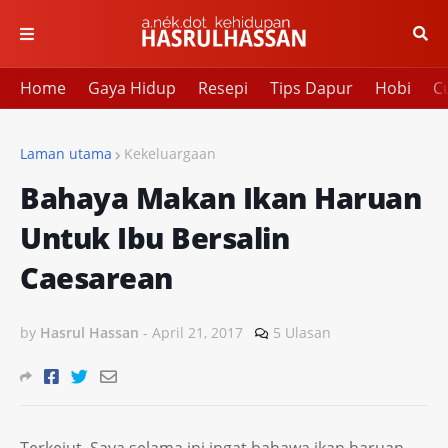
Home
Gaya Hidup
Resepi
Tips Dapur
Hobi
Cu
Laman utama
Kekeluargaan
Bahaya Makan Ikan Haruan
Untuk Ibu Bersalin
Caesarean
by
Hasrul Hassan
-
April 21, 2017
5 Ulasan