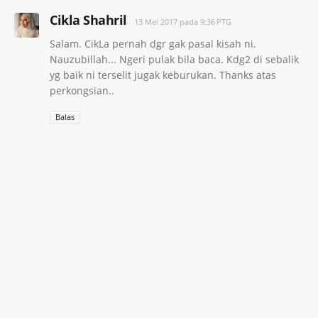
Cikla Shahril
13 Mei 2017 pada 9:36 PTG
Salam. CikLa pernah dgr gak pasal kisah ni.
Nauzubillah... Ngeri pulak bila baca. Kdg2 di sebalik
yg baik ni terselit jugak keburukan. Thanks atas
perkongsian..
Balas