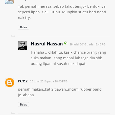
Tak pernah merasa. sebab takut tengok bentuknya
seperti lipan. Geli..Huhu. Mungkin suatu hari nanti
nak try.
Balas
Hasrul Hassan
28 Julai 2016 pada 12:43 PG
Hahaha .. oklah tu, kasik chance orang yang
suka makan. Kang mahal lak rega dia sbb
udang lipan ni susah nak dapat.
reez
25 Julai 2016 pada 10:43 PTG
pernah makan..kat Sitiawan..mcam rubber band
je..ahaha
Balas