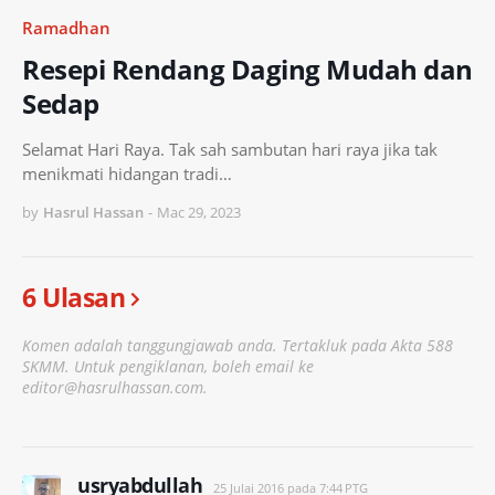
Ramadhan
Resepi Rendang Daging Mudah dan
Sedap
Selamat Hari Raya. Tak sah sambutan hari raya jika tak
menikmati hidangan tradi…
by
Hasrul Hassan
-
Mac 29, 2023
6 Ulasan
Komen adalah tanggungjawab anda. Tertakluk pada Akta 588
SKMM. Untuk pengiklanan, boleh email ke
editor@hasrulhassan.com.
usryabdullah
25 Julai 2016 pada 7:44 PTG