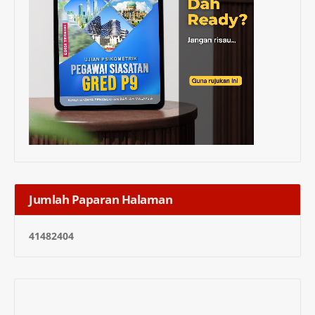
Jumlah Paparan Halaman
4
1
4
8
2
4
0
4