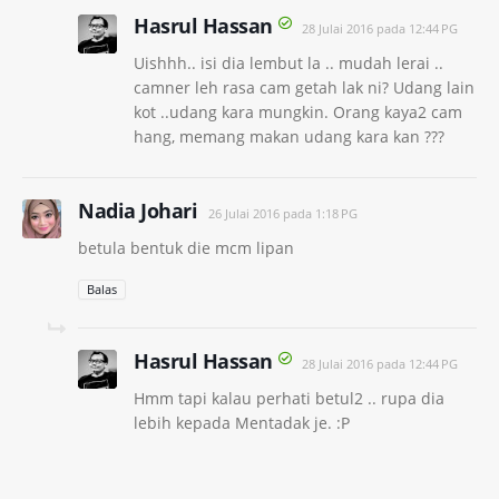
Hasrul Hassan
28 Julai 2016 pada 12:44 PG
Uishhh.. isi dia lembut la .. mudah lerai ..
camner leh rasa cam getah lak ni? Udang lain
kot ..udang kara mungkin. Orang kaya2 cam
hang, memang makan udang kara kan ???
Nadia Johari
26 Julai 2016 pada 1:18 PG
betula bentuk die mcm lipan
Balas
Hasrul Hassan
28 Julai 2016 pada 12:44 PG
Hmm tapi kalau perhati betul2 .. rupa dia
lebih kepada Mentadak je. :P