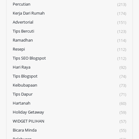
Percutian
(213)
Kerja Dari Rumah
(174)
Advertorial
(151)
Tips Bercuti
(123)
Ramadhan
(114)
Resepi
(112)
Tips SEO Blogspot
(112)
Hari Raya
(92)
Tips Blogspot
(74)
Keibubapaan
(73)
Tips Dapur
(71)
Hartanah
(60)
Holiday Getaway
(59)
WIDGET PILIHAN
(57)
Bicara Minda
(55)
Pelaburan