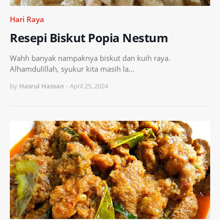
Hari Raya
Resepi Biskut Popia Nestum
Wahh banyak nampaknya biskut dan kuih raya.
Alhamdulillah, syukur kita masih la…
by
Hasrul Hassan
-
April 25, 2024