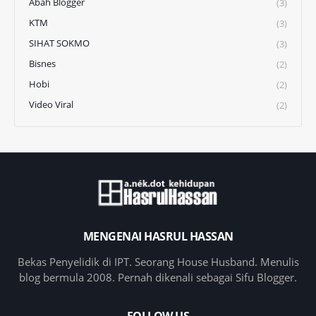
Abah Blogger
(3)
KTM
(3)
SIHAT SOKMO
(3)
Bisnes
(2)
Hobi
(2)
Video Viral
(2)
MENGENAI HASRUL HASSAN
Bekas Penyelidik di IPT. Seorang House Husband. Menulis
blog bermula 2008. Pernah dikenali sebagai Sifu Blogger.
FOLLOW US