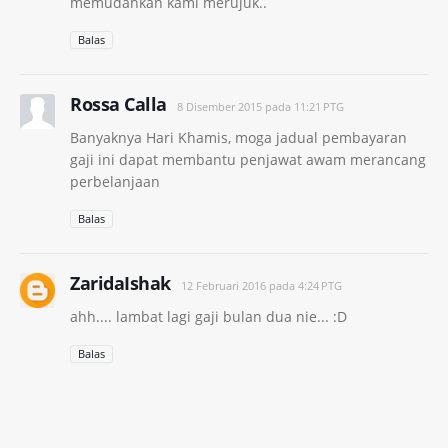
memudahkan kami merujuk..
Balas
Rossa Calla
8 Disember 2015 pada 11:21 PTG
Banyaknya Hari Khamis, moga jadual pembayaran
gaji ini dapat membantu penjawat awam merancang
perbelanjaan
Balas
ZaridaIshak
12 Februari 2016 pada 4:24 PTG
ahh.... lambat lagi gaji bulan dua nie... :D
Balas