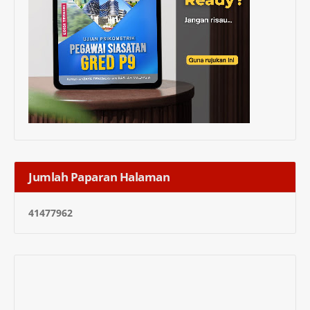
Jumlah Paparan Halaman
4
1
4
7
7
9
6
2