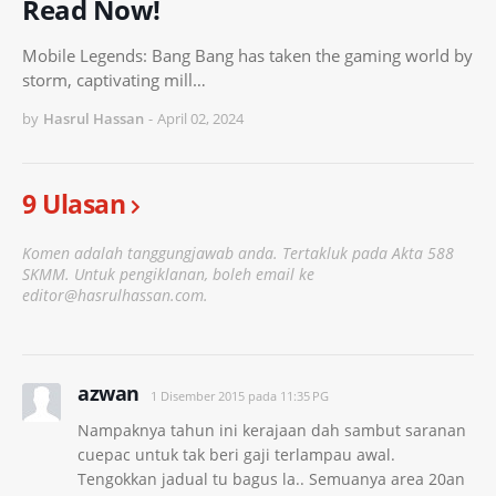
Read Now!
Mobile Legends: Bang Bang has taken the gaming world by
storm, captivating mill…
by
Hasrul Hassan
-
April 02, 2024
9 Ulasan
Komen adalah tanggungjawab anda. Tertakluk pada Akta 588
SKMM. Untuk pengiklanan, boleh email ke
editor@hasrulhassan.com.
azwan
1 Disember 2015 pada 11:35 PG
Nampaknya tahun ini kerajaan dah sambut saranan
cuepac untuk tak beri gaji terlampau awal.
Tengokkan jadual tu bagus la.. Semuanya area 20an