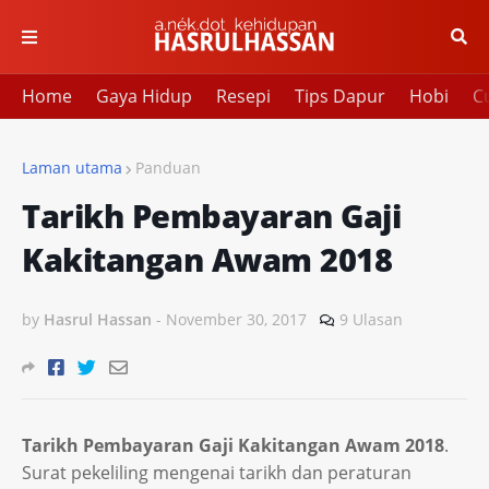
Home
Gaya Hidup
Resepi
Tips Dapur
Hobi
Cu
Laman utama
Panduan
Tarikh Pembayaran Gaji
Kakitangan Awam 2018
by
Hasrul Hassan
-
November 30, 2017
9 Ulasan
Tarikh Pembayaran Gaji Kakitangan Awam 2018
.
Surat pekeliling mengenai tarikh dan peraturan