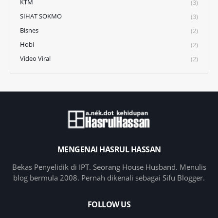
KTM
(3)
SIHAT SOKMO
(3)
Bisnes
(2)
Hobi
(2)
Video Viral
(2)
MENGENAI HASRUL HASSAN
Bekas Penyelidik di IPT. Seorang House Husband. Menulis
blog bermula 2008. Pernah dikenali sebagai Sifu Blogger.
FOLLOW US