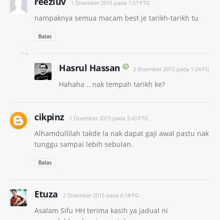
reezluv
1 Disember 2015 pada 1:57 PTG
nampaknya semua macam best je tarikh-tarikh tu
Balas
Hasrul Hassan
2 Disember 2015 pada 1:24 PG
Hahaha .. nak tempah tarikh ke?
cikpinz
1 Disember 2015 pada 3:43 PTG
Alhamdullilah takde la nak dapat gaji awal pastu nak
tunggu sampai lebih sebulan.
Balas
Etuza
2 Disember 2015 pada 6:18 PG
Asalam Sifu HH terima kasih ya jadual ni