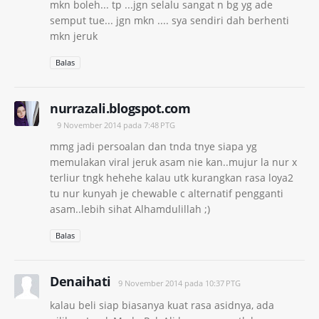
mkn boleh... tp ...jgn selalu sangat n bg yg ade
semput tue... jgn mkn .... sya sendiri dah berhenti
mkn jeruk
Balas
nurrazali.blogspot.com
9 November 2014 pada 7:48 PTG
mmg jadi persoalan dan tnda tnye siapa yg
memulakan viral jeruk asam nie kan..mujur la nur x
terliur tngk hehehe kalau utk kurangkan rasa loya2
tu nur kunyah je chewable c alternatif pengganti
asam..lebih sihat Alhamdulillah ;)
Balas
Denaihati
9 November 2014 pada 10:37 PTG
kalau beli siap biasanya kuat rasa asidnya, ada