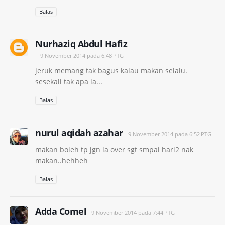
Balas
Nurhaziq Abdul Hafiz
9 November 2014 pada 6:48 PTG
jeruk memang tak bagus kalau makan selalu.
sesekali tak apa la...
Balas
nurul aqidah azahar
9 November 2014 pada 6:52 PTG
makan boleh tp jgn la over sgt smpai hari2 nak
makan..hehheh
Balas
Adda Comel
9 November 2014 pada 7:44 PTG