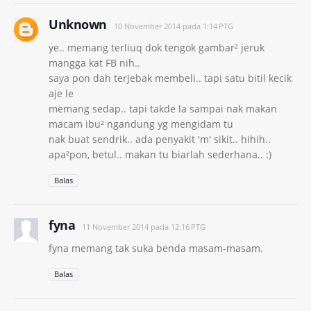
Unknown
10 November 2014 pada 1:14 PTG
ye.. memang terliuq dok tengok gambar² jeruk
mangga kat FB nih..
saya pon dah terjebak membeli.. tapi satu bitil kecik
aje le
memang sedap.. tapi takde la sampai nak makan
macam ibu² ngandung yg mengidam tu
nak buat sendrik.. ada penyakit 'm' sikit.. hihih..
apa²pon, betul.. makan tu biarlah sederhana.. :)
Balas
fyna
11 November 2014 pada 12:16 PTG
fyna memang tak suka benda masam-masam.
Balas