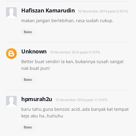
Hafiszan Kamarudin
10 November 2014 pada 6:35 PG
makan jangan berlebihan, rasa sudah cukup.
Balas
Unknown
10 November 2014 pada 9:19 PG
Better buat sendiri la kan, bukannya susah sangat
nak buat pun!
Balas
hpmurah2u
10 November 2014 pada 11:10 PG
baru tahu guna benzoic acid..ada banyak kat tempat
keje aku ha..huhuhu
Balas