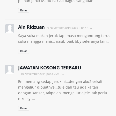
pilihan Jeruk Madu Pak Ali bagus sangatlah.
Balas
Ain Ridzuan
9 November 2014 pada 11:47 PTG
Saya suka makan jeruk tapi masa mengandung terus
suka mangga manis.. nasib baik bby seleranya lain..
Balas
JAWATAN KOSONG TERBARU
10 November 2014 pada 2:23 PG
Em memang sedap jeruk ni...dengan aku2 sekali
mengeliur dibuatnye...tule dah tau ada kaitan
dengan kanser, takpelah, mengeliur ajele, tak perlu
mkn sgt...
Balas