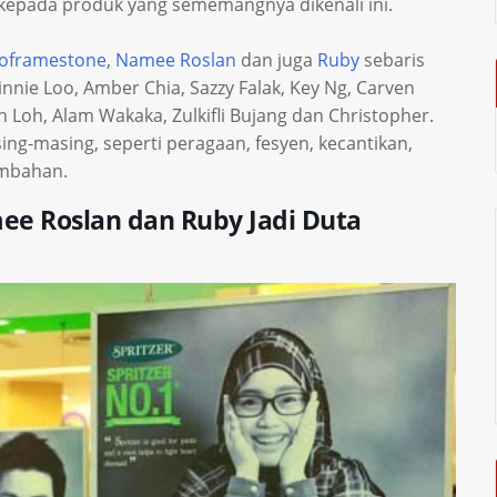
 kepada produk yang sememangnya dikenali ini.
oframestone
,
Namee Roslan
dan juga
Ruby
sebaris
innie Loo, Amber Chia, Sazzy Falak, Key Ng, Carven
in Loh, Alam Wakaka, Zulkifli Bujang dan Christopher.
ng-masing, seperti peragaan, fesyen, kecantikan,
embahan.
ee Roslan dan Ruby Jadi Duta