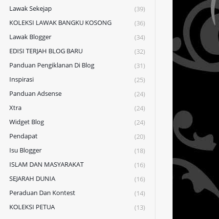
Lawak Sekejap
(39)
KOLEKSI LAWAK BANGKU KOSONG
(36)
Lawak Blogger
(34)
EDISI TERJAH BLOG BARU
(32)
Panduan Pengiklanan Di Blog
(31)
Inspirasi
(25)
Panduan Adsense
(24)
Xtra
(24)
Widget Blog
(24)
Pendapat
(20)
Isu Blogger
(18)
ISLAM DAN MASYARAKAT
(16)
SEJARAH DUNIA
(16)
Peraduan Dan Kontest
(14)
KOLEKSI PETUA
(13)