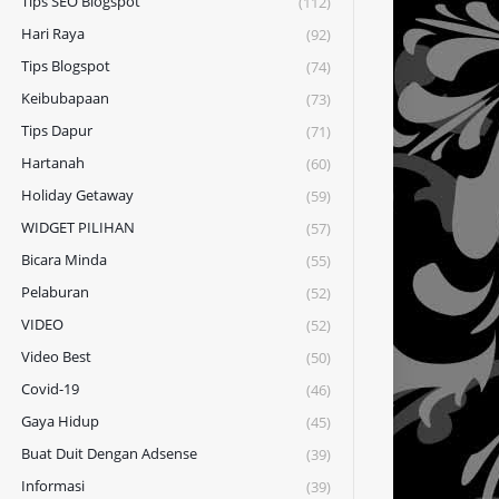
Tips SEO Blogspot
(112)
Hari Raya
(92)
Tips Blogspot
(74)
Keibubapaan
(73)
Tips Dapur
(71)
Hartanah
(60)
Holiday Getaway
(59)
WIDGET PILIHAN
(57)
Bicara Minda
(55)
Pelaburan
(52)
VIDEO
(52)
Video Best
(50)
Covid-19
(46)
Gaya Hidup
(45)
Buat Duit Dengan Adsense
(39)
Informasi
(39)