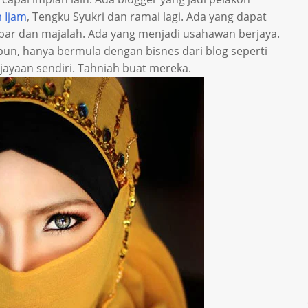
 Ijam
, Tengku Syukri dan ramai lagi. Ada yang dapat
bar dan majalah. Ada yang menjadi usahawan berjaya.
pun, hanya bermula dengan bisnes dari blog seperti
jayaan sendiri. Tahniah buat mereka.