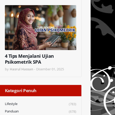
4 Tips Menjalani Ujian
Psikometrik SPA
by
Hasrul Hassan
-
Disember 01, 2025
Kategori Penuh
Lifestyle
(783)
Panduan
(678)