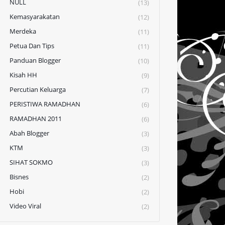
NULL
(13)
Kemasyarakatan
(12)
Merdeka
(11)
Petua Dan Tips
(11)
Panduan Blogger
(10)
Kisah HH
(9)
Percutian Keluarga
(7)
PERISTIWA RAMADHAN
(6)
RAMADHAN 2011
(6)
Abah Blogger
(3)
KTM
(3)
SIHAT SOKMO
(3)
Bisnes
(2)
Hobi
(2)
Video Viral
(2)