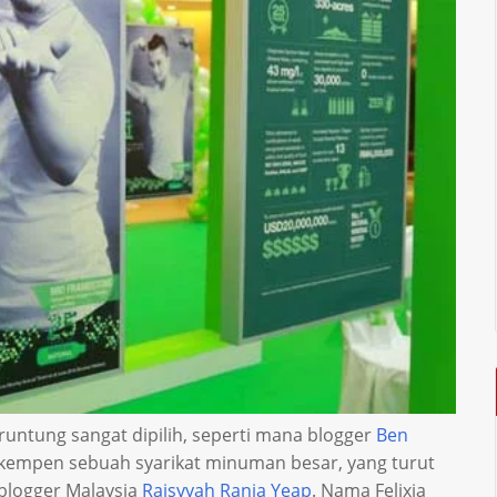
eruntung sangat dipilih, seperti mana blogger
Ben
 kempen sebuah syarikat minuman besar, yang turut
 blogger Malaysia
Raisyyah Rania Yeap
. Nama Felixia