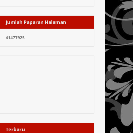
Jumlah Paparan Halaman
4
1
4
7
7
9
2
5
Terbaru