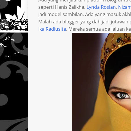
seperti Hanis Zalikha,
Lynda Roslan
,
Nizam
jadi model sambilan. Ada yang masuk akh
Malah ada blogger yang dah jadi jutawan 
Ika Radiusite
. Mereka semua ada laluan ke