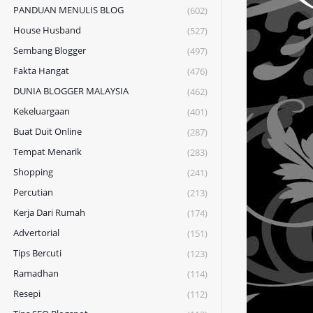
PANDUAN MENULIS BLOG
(602)
House Husband
(527)
Sembang Blogger
(497)
Fakta Hangat
(476)
DUNIA BLOGGER MALAYSIA
(462)
Kekeluargaan
(401)
Buat Duit Online
(287)
Tempat Menarik
(283)
Shopping
(241)
Percutian
(213)
Kerja Dari Rumah
(174)
Advertorial
(151)
Tips Bercuti
(123)
Ramadhan
(114)
Resepi
(112)