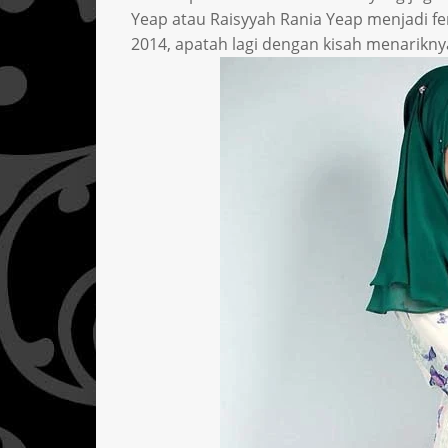
Yeap atau Raisyyah Rania Yeap menjadi 
2014, apatah lagi dengan kisah menarikn