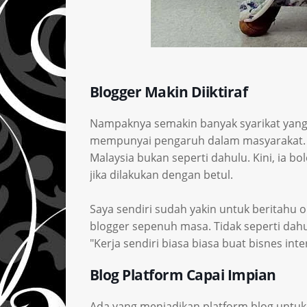
Blogger Makin Diiktiraf
Nampaknya semakin banyak syarikat yang 
mempunyai pengaruh dalam masyarakat. M
Malaysia bukan seperti dahulu. Kini, ia bo
jika dilakukan dengan betul.
Saya sendiri sudah yakin untuk beritahu o
blogger sepenuh masa. Tidak seperti dahulu 
"Kerja sendiri biasa biasa buat bisnes inter
Blog Platform Capai Impian
Ada yang menjadikan platform blog untuk c