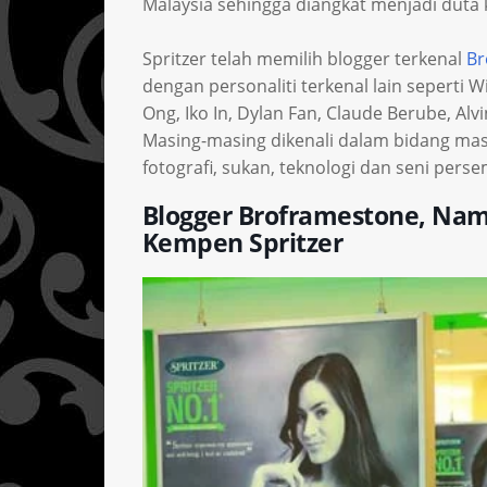
Malaysia sehingga diangkat menjadi duta
Spritzer telah memilih blogger terkenal
Br
dengan personaliti terkenal lain seperti W
Ong, Iko In, Dylan Fan, Claude Berube, Alv
Masing-masing dikenali dalam bidang masi
fotografi, sukan, teknologi dan seni pers
Blogger Broframestone, Nam
Kempen Spritzer