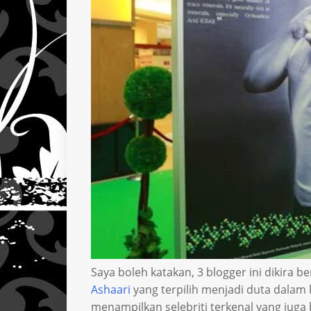
Saya boleh katakan, 3 blogger ini dikira b
Ashaari
yang terpilih menjadi duta dalam
menampilkan selebriti terkenal yang juga