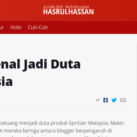
ur
Hobi
Cuti-Cuti
nal Jadi Duta
ia
peluang menjadi duta produk Spritzer Malaysia. Makin
sti mereka bertiga antara blogger berpengaruh di