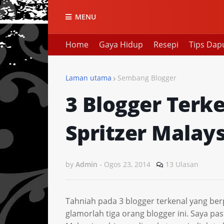
MENU
Home
Gaya Hidup
Resepi
Tips Dap
Laman utama
Sembang Blogger
3 Blogger Terke
Spritzer Malays
by
Admin
-
Ogos 23, 2014
13 Ulasan
Tahniah pada 3 blogger terkenal yang ber
glamorlah tiga orang blogger ini. Saya pa