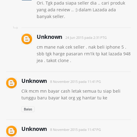
Ori. Tgk pada siapa seller dia .. cari produk
yang ada review .. :) dalam Lazada ada
banyak seller.
Unknown
24 Jun 2015 pada 2:31 PTG
cm mane nak cek seller . nak beli iphone 5 .
sbb tgk harge pasaran rm1k tp kat lazada 948
jea . takot clone .
Unknown
8 November 2015 pada 11:41 PG
Cik mcm mn bayar cash letak semua tu siap beli
tunggu baru bayar kat org yg hantar tu ke
Balas
Unknown
8 November 2015 pada 11:47 PG