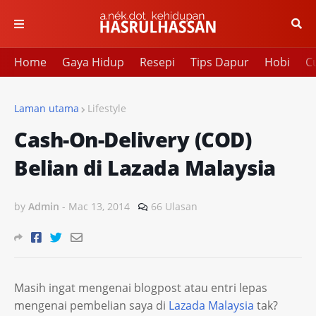
Home
Gaya Hidup
Resepi
Tips Dapur
Hobi
Cu
Laman utama
Lifestyle
Cash-On-Delivery (COD)
Belian di Lazada Malaysia
by
Admin
-
Mac 13, 2014
66 Ulasan
Masih ingat mengenai blogpost atau entri lepas
mengenai pembelian saya di
Lazada Malaysia
tak?