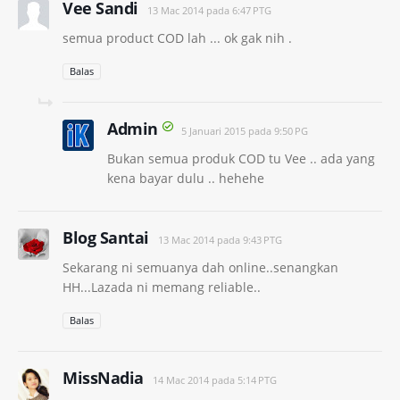
Vee Sandi
13 Mac 2014 pada 6:47 PTG
semua product COD lah ... ok gak nih .
Balas
Admin
5 Januari 2015 pada 9:50 PG
Bukan semua produk COD tu Vee .. ada yang
kena bayar dulu .. hehehe
Blog Santai
13 Mac 2014 pada 9:43 PTG
Sekarang ni semuanya dah online..senangkan
HH...Lazada ni memang reliable..
Balas
MissNadia
14 Mac 2014 pada 5:14 PTG