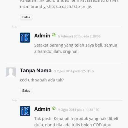
As-salam..nk tau branded item kat lazada tu ori ke?
mcm brand g shock..coach.tkt x ori je.
Balas
Admin
6 Februari 2015 pada 2:38 PG
Setakat barang yang telah saya beli, semua
alhamdulillah, original.
Tanpa Nama
9 Ogos 2014 pada 9:53 PTG
cod utk sabah ada tak?
Balas
Admin
9 Ogos 2014 pada 11:33 PTG
Tak pasti. Kena pilih produk yang nak dibeli
dulu, nanti dia ada tulis boleh COD atau