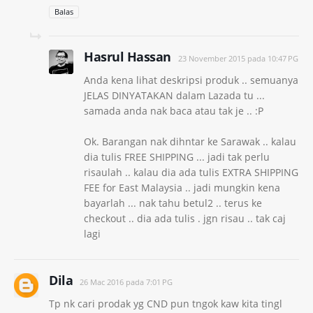
Balas
Hasrul Hassan
23 November 2015 pada 10:47 PG
Anda kena lihat deskripsi produk .. semuanya
JELAS DINYATAKAN dalam Lazada tu ...
samada anda nak baca atau tak je .. :P
Ok. Barangan nak dihntar ke Sarawak .. kalau
dia tulis FREE SHIPPING ... jadi tak perlu
risaulah .. kalau dia ada tulis EXTRA SHIPPING
FEE for East Malaysia .. jadi mungkin kena
bayarlah ... nak tahu betul2 .. terus ke
checkout .. dia ada tulis . jgn risau .. tak caj
lagi
Dila
26 Mac 2016 pada 7:01 PG
Tp nk cari prodak yg CND pun tngok kaw kita tingl