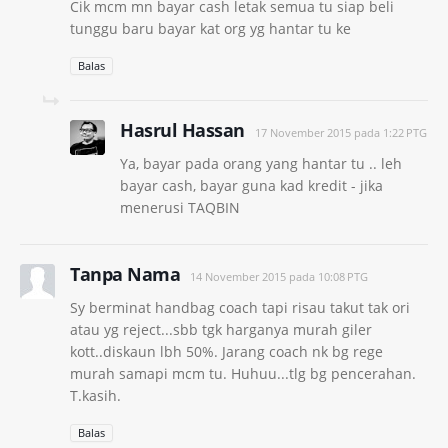
Cik mcm mn bayar cash letak semua tu siap beli
tunggu baru bayar kat org yg hantar tu ke
Balas
Hasrul Hassan
17 November 2015 pada 1:22 PTG
Ya, bayar pada orang yang hantar tu .. leh
bayar cash, bayar guna kad kredit - jika
menerusi TAQBIN
Tanpa Nama
14 November 2015 pada 10:08 PTG
Sy berminat handbag coach tapi risau takut tak ori
atau yg reject...sbb tgk harganya murah giler
kott..diskaun lbh 50%. Jarang coach nk bg rege
murah samapi mcm tu. Huhuu...tlg bg pencerahan.
T.kasih.
Balas