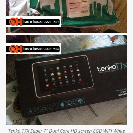
Tenko T7X Super 7" Dual Core HD screen 8GB WiFi White