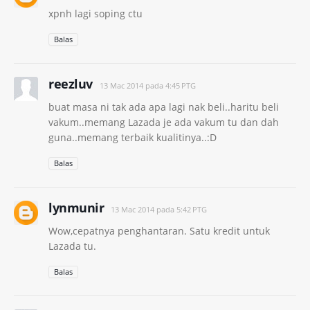
xpnh lagi soping ctu
Balas
reezluv
13 Mac 2014 pada 4:45 PTG
buat masa ni tak ada apa lagi nak beli..haritu beli
vakum..memang Lazada je ada vakum tu dan dah
guna..memang terbaik kualitinya..:D
Balas
lynmunir
13 Mac 2014 pada 5:42 PTG
Wow,cepatnya penghantaran. Satu kredit untuk
Lazada tu.
Balas