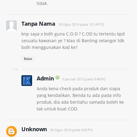
tidak.
Tanpa Nama
18 Ogos 2014 pada 10:14 PTG
knp saya x bolh guna C.O.D ? C.OD tu tertentu kpd
sesuatu kawasan ye ? klau di Banting selangor tdk
bolh menggunakan kod ke?
Balas
Admin
5 Januari 2015 pada 9:48 PG
Anda kena check pada produk dan siapa
yang kendalikan. Benda tu ada pada info
produk, dia ada beritahu samada boleh ke
tak untuk buat COD.
Unknown
30 Ogos 2014 pada 9:05 PG