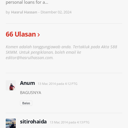
personal loans for a…
by
Hasrul Hassan
-
Disember 02, 2024
66 Ulasan
Komen adalah tanggungjawab anda. Tertakluk pada Akta 588
SKMM. Untuk pengiklanan, boleh email ke
editor@hasrulhassan.com.
Anum
13 Mac 2014 pada 4:12 PTG
BAGUSNYA
Balas
sitirohaida
13 Mac 2014 pada 4:13 PTG