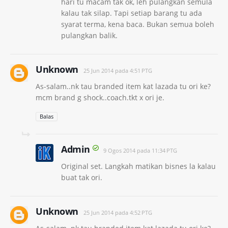
hari tu macam tak ok, leh pulangkan semula
kalau tak silap. Tapi setiap barang tu ada
syarat terma, kena baca. Bukan semua boleh
pulangkan balik.
Unknown
25 Jun 2014 pada 4:51 PTG
As-salam..nk tau branded item kat lazada tu ori ke?
mcm brand g shock..coach.tkt x ori je.
Balas
Admin
9 Ogos 2014 pada 11:34 PTG
Original set. Langkah matikan bisnes la kalau
buat tak ori.
Unknown
25 Jun 2014 pada 4:52 PTG