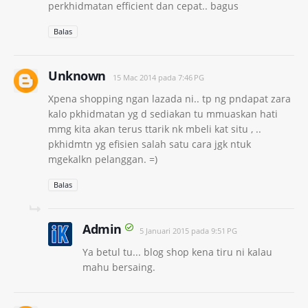
perkhidmatan efficient dan cepat.. bagus
Balas
Unknown
15 Mac 2014 pada 7:46 PG
Xpena shopping ngan lazada ni.. tp ng pndapat zara
kalo pkhidmatan yg d sediakan tu mmuaskan hati
mmg kita akan terus ttarik nk mbeli kat situ , ..
pkhidmtn yg efisien salah satu cara jgk ntuk
mgekalkn pelanggan. =)
Balas
Admin
5 Januari 2015 pada 9:51 PG
Ya betul tu... blog shop kena tiru ni kalau
mahu bersaing.