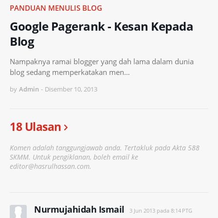
PANDUAN MENULIS BLOG
Google Pagerank - Kesan Kepada
Blog
Nampaknya ramai blogger yang dah lama dalam dunia
blog sedang memperkatakan men…
by
Admin
-
Disember 10, 2013
18 Ulasan
Komen adalah tanggungjawab anda. Tertakluk pada Akta 588
SKMM. Untuk pengiklanan, boleh email ke
editor@hasrulhassan.com.
Nurmujahidah Ismail
3 Jun 2013 pada 8:14 PTG