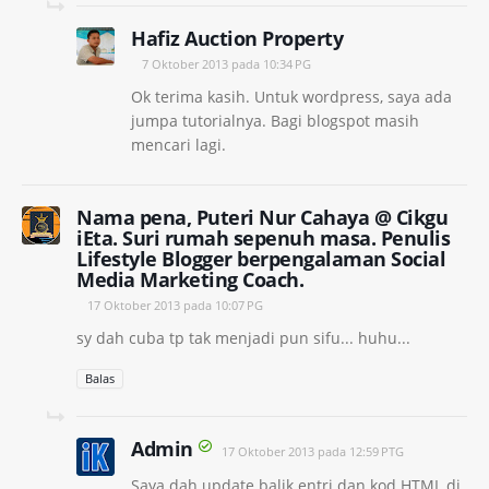
Hafiz Auction Property
7 Oktober 2013 pada 10:34 PG
Ok terima kasih. Untuk wordpress, saya ada
jumpa tutorialnya. Bagi blogspot masih
mencari lagi.
Nama pena, Puteri Nur Cahaya @ Cikgu
iEta. Suri rumah sepenuh masa. Penulis
Lifestyle Blogger berpengalaman Social
Media Marketing Coach.
17 Oktober 2013 pada 10:07 PG
sy dah cuba tp tak menjadi pun sifu... huhu...
Balas
Admin
17 Oktober 2013 pada 12:59 PTG
Saya dah update balik entri dan kod HTML di