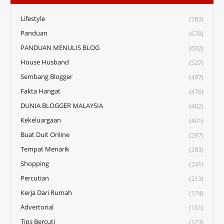
Lifestyle
(783)
Panduan
(678)
PANDUAN MENULIS BLOG
(602)
House Husband
(527)
Sembang Blogger
(497)
Fakta Hangat
(476)
DUNIA BLOGGER MALAYSIA
(462)
Kekeluargaan
(401)
Buat Duit Online
(287)
Tempat Menarik
(283)
Shopping
(241)
Percutian
(213)
Kerja Dari Rumah
(174)
Advertorial
(151)
Tips Bercuti
(123)