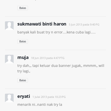
Balas
sukmawati binti haron
5 Jun 2013 pada 9:40 PG
banyak kali buat try n error....kena cuba lagi.....
Balas
muja
18 Jun 2013 pada 4:47 PTG
try dah,,, tapi keluar dua banner jugak,, mmmm,, will
try lagi,,
Balas
eryati
1 Julai 2013 pada 10:23 PG
menarik ni..nanti nak try la