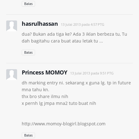
Balas
hasrulhassan
13 Julai 2013 pada 4:57 PTG
dua? Bukan ada tiga ke? Ada 3 iklan berbeza tu, Tu
dah bagitahu cara buat atau letak tu ...
Balas
Princess MOMOY
13 Julai 2013 pada 9:51 PTG
dh marking entry ni. sekarang x guna lg. tp in future
mna tahu kn.
thx bro share ilmu nih
x pernh lg jmpa mna2 tuto buat nih
http://www.momoy-blogirl.blogspot.com
Balas