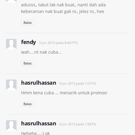
adusss,, takut lak nak buat,, nanti dah ada
keberanian nak buat gak ni,, jelez ni,, hee
Balas
fendy
3 Jun 2013 pada 8:44 PTG
wah....nt nak cuba...
Balas
hasrulhassan
4 Jun 2013 pada 1:57 PG
Hmm kena cuba ... menarik untuk promosi
Balas
hasrulhassan
4 Jun 2013 pada 1:58 PG
Hehehe....:) ok