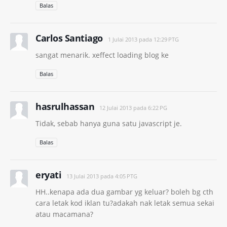
Balas
Carlos Santiago
1 Julai 2013 pada 12:29 PTG
sangat menarik. xeffect loading blog ke
Balas
hasrulhassan
12 Julai 2013 pada 6:22 PG
Tidak, sebab hanya guna satu javascript je.
Balas
eryati
13 Julai 2013 pada 4:05 PTG
HH..kenapa ada dua gambar yg keluar? boleh bg cth
cara letak kod iklan tu?adakah nak letak semua sekai
atau macamana?