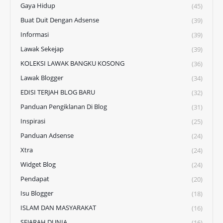
Gaya Hidup
(45)
Buat Duit Dengan Adsense
(39)
Informasi
(39)
Lawak Sekejap
(39)
KOLEKSI LAWAK BANGKU KOSONG
(36)
Lawak Blogger
(34)
EDISI TERJAH BLOG BARU
(32)
Panduan Pengiklanan Di Blog
(31)
Inspirasi
(25)
Panduan Adsense
(24)
Xtra
(24)
Widget Blog
(24)
Pendapat
(20)
Isu Blogger
(18)
ISLAM DAN MASYARAKAT
(16)
SEJARAH DUNIA
(16)