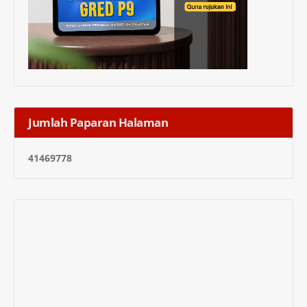
Jumlah Paparan Halaman
4
1
4
6
9
7
7
8