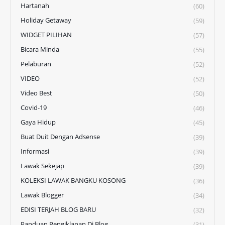
Hartanah
(60)
Holiday Getaway
(59)
WIDGET PILIHAN
(57)
Bicara Minda
(55)
Pelaburan
(52)
VIDEO
(52)
Video Best
(50)
Covid-19
(46)
Gaya Hidup
(45)
Buat Duit Dengan Adsense
(39)
Informasi
(39)
Lawak Sekejap
(39)
KOLEKSI LAWAK BANGKU KOSONG
(36)
Lawak Blogger
(34)
EDISI TERJAH BLOG BARU
(32)
Panduan Pengiklanan Di Blog
(31)