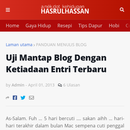
Home
Gaya Hidup
Resepi
Tips Dapur
Hobi
Cu
Laman utama
PANDUAN MENULIS BLOG
Uji Mantap Blog Dengan
Ketiadaan Entri Terbaru
by
Admin
-
April 01, 2013
6 Ulasan
As-Salam. Fuh ... 5 hari bercuti .... sakan aihh ... hari-
hari terakhir dalam bulan Mac sempena cuti penggal