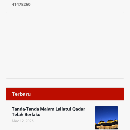
4
1
4
7
8
2
6
0
Terbaru
Tanda-Tanda Malam Lailatul Qadar
Telah Berlaku
Mac 12, 2026