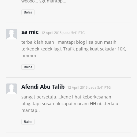
woooo... sgt mantop....
Balas
sa mic
12 April 2013 pada 5:41 PTG
terbaik lah tuan ! mantap! blog lisa pun masih
terkedek kedek lagi. Trafik paling kuat sekadar 10K,
hmmm
Balas
Afendi Abu Talib
12 April 2013 pada 5:41 PTG
sangat bersetuju....kene lihat keberkesanan
blog..tapi susah nk capai macam HH ni...terlalu
mantap..
Balas