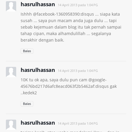
hasrulhassan
14 April 2013 pada 1:04 PG
Ishhh @facebook-1360958390:disqus ... siapa kata
susah ... saya pun macam anda juga dulu ... tapi
sebab kejemuan dalam blog itu tak pernah sampai
tahap cipan, maka alhamdulillah ... segalanya
berakhir dengan baik.
Balas
hasrulhassan
14 April 2013 pada 1:04 PG
10K tu ok apa, saya dulu pun cam @google-
45676bd217d6afc8eacd063f2b5462af:disqus gak
..kedek2
Balas
hasrulhassan
14 April 2013 pada 1:04 PG