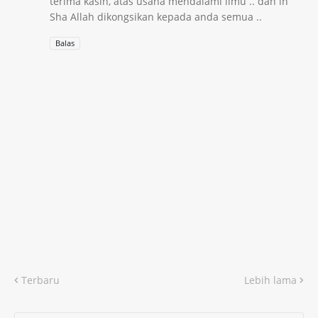
terima kasih, atas usaha mendalami ilmu .. dan in
Sha Allah dikongsikan kepada anda semua ..
Balas
Terbaru
Lebih lama