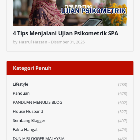
4 Tips Menjalani Ujian Psikometrik SPA
by
Hasrul Hassan
-
Disember 01, 2025
Kategori Penuh
Lifestyle
(783)
Panduan
(678)
PANDUAN MENULIS BLOG
(602)
House Husband
(527)
Sembang Blogger
(497)
Fakta Hangat
(476)
DUNIA BLOGGER MALAYSIA
(462)