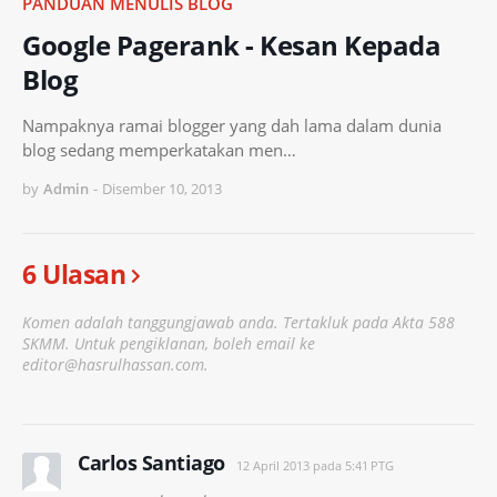
PANDUAN MENULIS BLOG
Google Pagerank - Kesan Kepada
Blog
Nampaknya ramai blogger yang dah lama dalam dunia
blog sedang memperkatakan men…
by
Admin
-
Disember 10, 2013
6 Ulasan
Komen adalah tanggungjawab anda. Tertakluk pada Akta 588
SKMM. Untuk pengiklanan, boleh email ke
editor@hasrulhassan.com.
Carlos Santiago
12 April 2013 pada 5:41 PTG