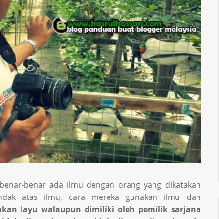
 benar-benar ada ilmu dengan orang yang dikatakan
indak atas ilmu, cara mereka gunakan ilmu dan
akan layu walaupun dimiliki oleh pemilik sarjana