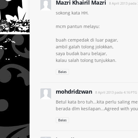
Mazri Khairil Mazri
8 April 2013 pada
sokong kata HH.
mcm pantun melayu:
buah cempedak di luar pagar,
ambil galah tolong jolokkan,
saya budak baru belajar,
kalau salah tolong tunjukkan.
Balas
mohdridzwan
8 April 2013 pada 4:16 PTG
Betul kata bro tuh...kita perlu saling 
berada dlm kesilapan...Agreed with you 
Balas