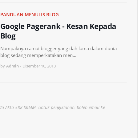
PANDUAN MENULIS BLOG
Google Pagerank - Kesan Kepada
Blog
Nampaknya ramai blogger yang dah lama dalam dunia
blog sedang memperkatakan men…
by
Admin
-
Disember 10, 2013
a Akta 588 SKMM. Untuk pengiklanan, boleh email ke