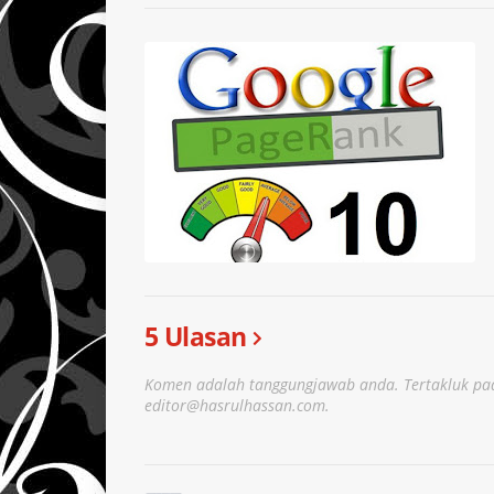
5 Ulasan
Komen adalah tanggungjawab anda. Tertakluk pad
editor@hasrulhassan.com.