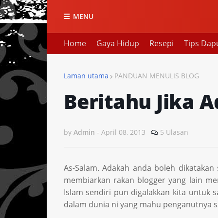
MENU
Home
Gaya Hidup
Resepi
Tips Dap
Laman utama
PANDUAN MENULIS BLOG
Beritahu Jika A
by
Admin
-
April 08, 2013
5 Ulasan
As-Salam. Adakah anda boleh dikatakan
membiarkan rakan blogger yang lain me
Islam sendiri pun digalakkan kita untuk 
dalam dunia ni yang mahu penganutnya sal