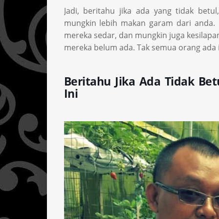
Jadi, beritahu jika ada yang tidak bet
mungkin lebih makan garam dari anda. B
mereka sedar, dan mungkin juga kesilapa
mereka belum ada. Tak semua orang ada il
Beritahu Jika Ada Tidak Be
Ini