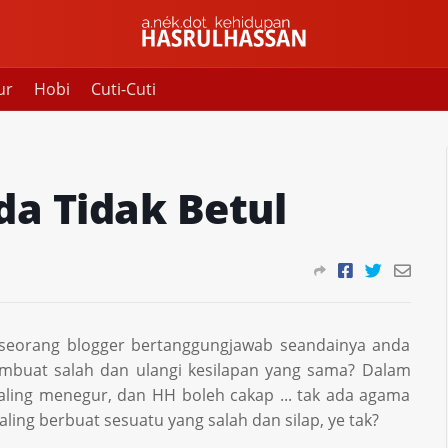
ur
Hobi
Cuti-Cuti
da Tidak Betul
 seorang blogger bertanggungjawab seandainya anda
mbuat salah dan ulangi kesilapan yang sama? Dalam
saling menegur, dan HH boleh cakap ... tak ada agama
ing berbuat sesuatu yang salah dan silap, ye tak?