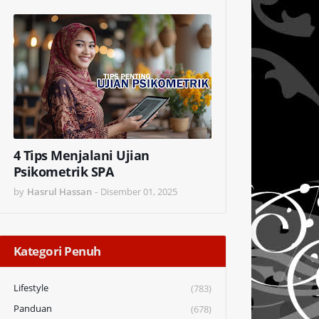
4 Tips Menjalani Ujian
Psikometrik SPA
by
Hasrul Hassan
-
Disember 01, 2025
Kategori Penuh
Lifestyle
(783)
Panduan
(678)