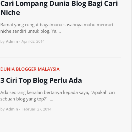
Cari Lompang Dunia Blog Bagi Cari
Niche
Ramai yang rungut bagaimana susahnya mahu mencari
niche sendiri untuk blog. Ya,…
by
Admin
-
April 02, 2014
DUNIA BLOGGER MALAYSIA
3 Ciri Top Blog Perlu Ada
Ada seorang kenalan bertanya kepada saya, "Apakah ciri
sebuah blog yang top?". …
by
Admin
-
Februari 27, 2014