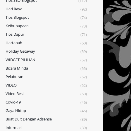
Tips SEO Blogspot
(112)
Hari Raya
(92)
Tips Blogspot
(74)
Keibubapaan
(73)
Tips Dapur
(71)
Hartanah
(60)
Holiday Getaway
(59)
WIDGET PILIHAN
(57)
Bicara Minda
(55)
Pelaburan
(52)
VIDEO
(52)
Video Best
(50)
Covid-19
(46)
Gaya Hidup
(45)
Buat Duit Dengan Adsense
(39)
Informasi
(39)