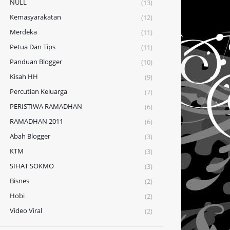
NULL
(13)
Kemasyarakatan
(12)
Merdeka
(11)
Petua Dan Tips
(11)
Panduan Blogger
(10)
Kisah HH
(9)
Percutian Keluarga
(7)
PERISTIWA RAMADHAN
(6)
RAMADHAN 2011
(6)
Abah Blogger
(3)
KTM
(3)
SIHAT SOKMO
(3)
Bisnes
(2)
Hobi
(2)
Video Viral
(2)