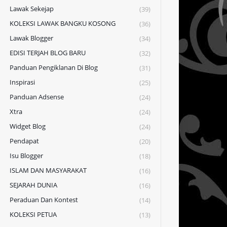
Lawak Sekejap
(39)
KOLEKSI LAWAK BANGKU KOSONG
(36)
Lawak Blogger
(34)
EDISI TERJAH BLOG BARU
(32)
Panduan Pengiklanan Di Blog
(31)
Inspirasi
(25)
Panduan Adsense
(24)
Xtra
(24)
Widget Blog
(24)
Pendapat
(20)
Isu Blogger
(18)
ISLAM DAN MASYARAKAT
(16)
SEJARAH DUNIA
(16)
Peraduan Dan Kontest
(14)
KOLEKSI PETUA
(13)