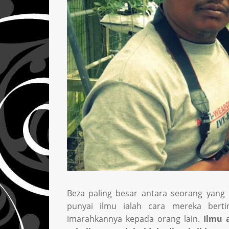
Beza paling besar antara seorang yang
punyai ilmu ialah cara mereka bert
imarahkannya kepada orang lain.
Ilmu 