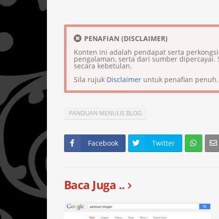
PENAFIAN (DISCLAIMER)
Konten ini adalah pendapat serta perkongs
pengalaman, serta dari sumber dipercaya
secara kebetulan.
Sila rujuk
Disclaimer
untuk penafian penuh.
PANDUAN MENULIS BLOG
Facebook
Twitter
Baca Juga ..