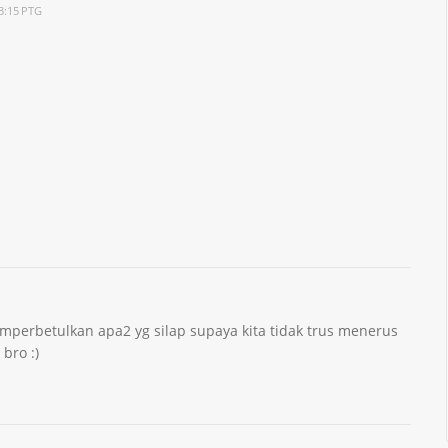
 3:15 PTG
memperbetulkan apa2 yg silap supaya kita tidak trus menerus
bro :)