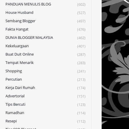
PANDUAN MENULIS BLOG
(602)
House Husband
(527)
Sembang Blogger
(497)
Fakta Hangat
(476)
DUNIA BLOGGER MALAYSIA
(462)
Kekeluargaan
(401)
Buat Duit Online
(287)
Tempat Menarik
(283)
Shopping
(241)
Percutian
(213)
Kerja Dari Rumah
(174)
Advertorial
(151)
Tips Bercuti
(123)
Ramadhan
(114)
Resepi
(112)