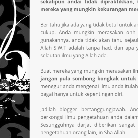
sekalipun andai tidak dipraktikkan
mereka yang mungkin kekurangan me
Beritahu jika ada yang tidak betul untuk
cukup. Anda mungkin merasakan ohh ak
gunakannya, anda tidak akan tahu sejau
Allah S.W.T adalah tanpa had, dan apa ya
selautan ilmu yang Allah ada.
Buat mereka yang mungkin merasakan il
jangan pula sombong bongkak untuk t
menegur anda mengenai ilmu anda itulah 
bagai hanya untuk kepentingan diri.
Jadilah blogger bertanggungjawab. An
berkongsi ilmu pengetahuan anda dalam
Sesungguhnya darjat diberikan sangat 
pengetahuan orang lain, in Sha Allah.