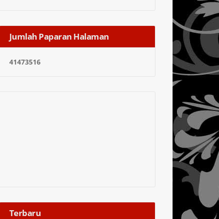
Jumlah Paparan Halaman
4
1
4
7
3
5
1
6
Terbaru