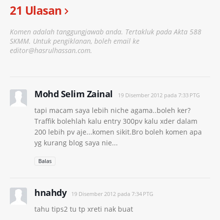
21 Ulasan
Komen adalah tanggungjawab anda. Tertakluk pada Akta 588
SKMM. Untuk pengiklanan, boleh email ke
editor@hasrulhassan.com.
Mohd Selim Zainal
19 Disember 2012 pada 7:33 PTG
tapi macam saya lebih niche agama..boleh ker?
Traffik bolehlah kalu entry 300pv kalu xder dalam
200 lebih pv aje...komen sikit.Bro boleh komen apa
yg kurang blog saya nie...
Balas
hnahdy
19 Disember 2012 pada 7:34 PTG
tahu tips2 tu tp xreti nak buat