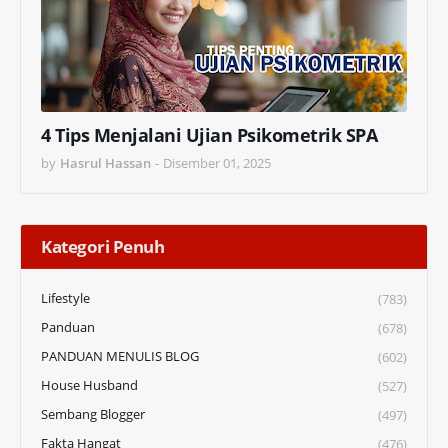
4 Tips Menjalani Ujian Psikometrik SPA
by
Hasrul Hassan
-
Disember 01, 2025
Kategori Penuh
Lifestyle
(783)
Panduan
(678)
PANDUAN MENULIS BLOG
(602)
House Husband
(527)
Sembang Blogger
(497)
Fakta Hangat
(476)