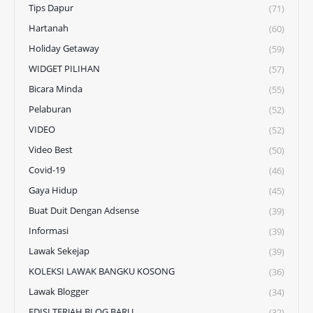
Tips Dapur
(71)
Hartanah
(60)
Holiday Getaway
(59)
WIDGET PILIHAN
(57)
Bicara Minda
(55)
Pelaburan
(52)
VIDEO
(52)
Video Best
(50)
Covid-19
(46)
Gaya Hidup
(45)
Buat Duit Dengan Adsense
(39)
Informasi
(39)
Lawak Sekejap
(39)
KOLEKSI LAWAK BANGKU KOSONG
(36)
Lawak Blogger
(34)
EDISI TERJAH BLOG BARU
(32)