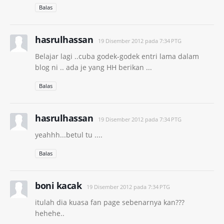
Balas
hasrulhassan
19 Disember 2012 pada 7:34 PTG
Belajar lagi ..cuba godek-godek entri lama dalam
blog ni .. ada je yang HH berikan ...
Balas
hasrulhassan
19 Disember 2012 pada 7:34 PTG
yeahhh...betul tu ....
Balas
boni kacak
19 Disember 2012 pada 7:34 PTG
itulah dia kuasa fan page sebenarnya kan???
hehehe..