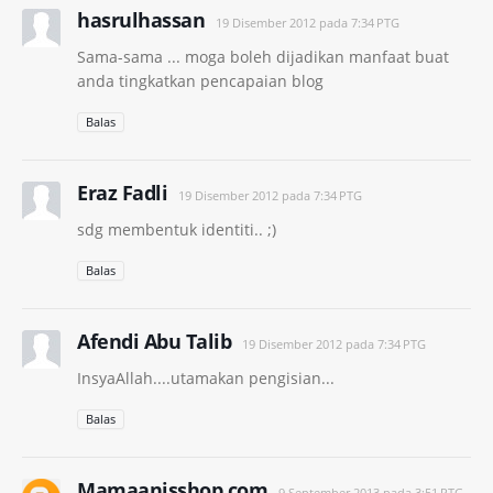
hasrulhassan
19 Disember 2012 pada 7:34 PTG
Sama-sama ... moga boleh dijadikan manfaat buat
anda tingkatkan pencapaian blog
Balas
Eraz Fadli
19 Disember 2012 pada 7:34 PTG
sdg membentuk identiti.. ;)
Balas
Afendi Abu Talib
19 Disember 2012 pada 7:34 PTG
InsyaAllah....utamakan pengisian...
Balas
Mamaanisshop.com
9 September 2013 pada 3:51 PTG