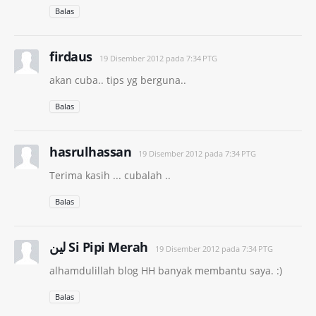
Balas
firdaus
19 Disember 2012 pada 7:34 PTG
akan cuba.. tips yg berguna..
Balas
hasrulhassan
19 Disember 2012 pada 7:34 PTG
Terima kasih ... cubalah ..
Balas
لين Si Pipi Merah
19 Disember 2012 pada 7:34 PTG
alhamdulillah blog HH banyak membantu saya. :)
Balas