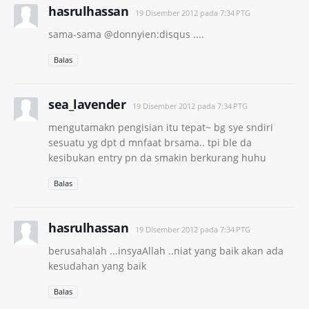
hasrulhassan
19 Disember 2012 pada 7:34 PTG
sama-sama @donnyien:disqus ....
Balas
sea_lavender
19 Disember 2012 pada 7:34 PTG
mengutamakn pengisian itu tepat~ bg sye sndiri
sesuatu yg dpt d mnfaat brsama.. tpi ble da
kesibukan entry pn da smakin berkurang huhu
Balas
hasrulhassan
19 Disember 2012 pada 7:34 PTG
berusahalah ...insyaAllah ..niat yang baik akan ada
kesudahan yang baik
Balas