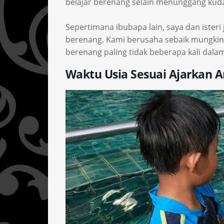
belajar berenang selain menunggang kud
Sepertimana ibubapa lain, saya dan isteri
berenang. Kami berusaha sebaik mungki
berenang paling tidak beberapa kali dala
Waktu Usia Sesuai Ajarkan 