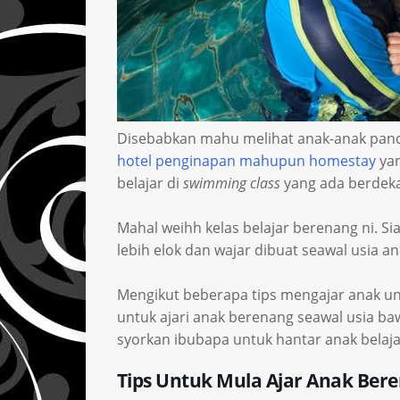
Disebabkan mahu melihat anak-anak panda
hotel penginapan mahupun homestay
yan
belajar di
swimming class
yang ada berdeka
Mahal weihh kelas belajar berenang ni. 
lebih elok dan wajar dibuat seawal usia an
Mengikut beberapa tips mengajar anak u
untuk ajari anak berenang seawal usia ba
syorkan ibubapa untuk hantar anak belaja
Tips Untuk Mula Ajar Anak Ber