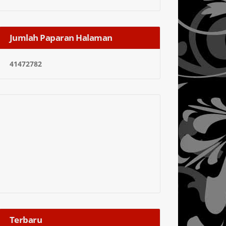
Jumlah Paparan Halaman
4
1
4
7
2
7
8
2
Terbaru