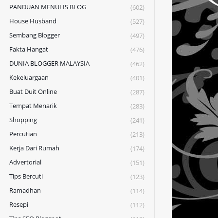
PANDUAN MENULIS BLOG
(602)
House Husband
(527)
Sembang Blogger
(497)
Fakta Hangat
(476)
DUNIA BLOGGER MALAYSIA
(462)
Kekeluargaan
(401)
Buat Duit Online
(287)
Tempat Menarik
(283)
Shopping
(241)
Percutian
(213)
Kerja Dari Rumah
(174)
Advertorial
(151)
Tips Bercuti
(123)
Ramadhan
(114)
Resepi
(112)