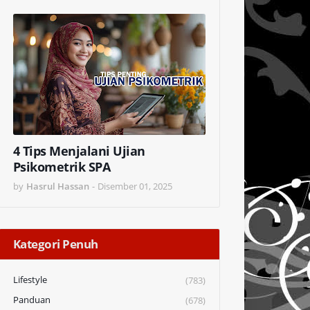
4 Tips Menjalani Ujian
Psikometrik SPA
by
Hasrul Hassan
-
Disember 01, 2025
Kategori Penuh
Lifestyle
(783)
Panduan
(678)