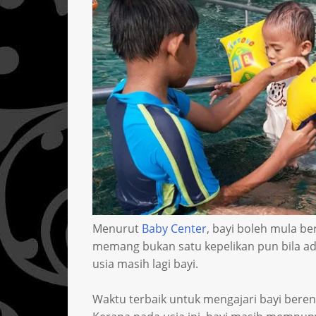
Menurut
Baby Center
, bayi boleh mula ber
memang bukan satu kepelikan pun bila ad
usia masih lagi bayi.
Waktu terbaik untuk mengajari bayi beren