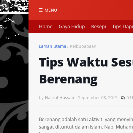
MENU
Home
Gaya Hidup
Resepi
Tips Dap
Laman utama
Keibubapaan
Tips Waktu Ses
Berenang
by
Hasrul Hassan
-
September 08, 2019
0 U
Berenang adalah satu aktiviti yang menyih
sangat dituntut dalam Islam. Nabi Muha