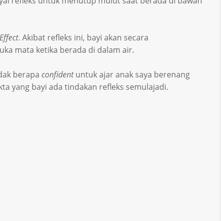
yai refleks untuk menutup mulut saat berada di bawah
Effect
. Akibat refleks ini, bayi akan secara
a mata ketika berada di dalam air.
idak berapa
confident
untuk ajar anak saya berenang
akta yang bayi ada tindakan refleks semulajadi.