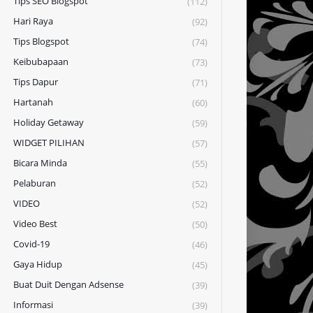
Tips SEO Blogspot
(112)
Hari Raya
(92)
Tips Blogspot
(74)
Keibubapaan
(73)
Tips Dapur
(71)
Hartanah
(60)
Holiday Getaway
(59)
WIDGET PILIHAN
(57)
Bicara Minda
(55)
Pelaburan
(52)
VIDEO
(52)
Video Best
(50)
Covid-19
(46)
Gaya Hidup
(45)
Buat Duit Dengan Adsense
(39)
Informasi
(39)