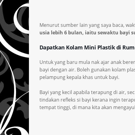
Menurut sumber lain yang saya baca, wak
usia lebih 6 bulan, iaitu sewaktu bay
Dapatkan Kolam Mini Plastik di Ru
Untuk yang baru mula nak ajar anak ber
bayi dengan air. Boleh gunakan kolam pla
pelampung kepala khas untuk bayi.
Bayi yang kecil apabila terapung di air, 
tindakan refleks si bayi kerana ingin tera
tempat tinggi, di mana kita akan mengay