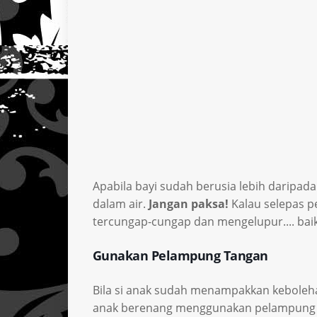
Apabila bayi sudah berusia lebih daripad
dalam air.
Jangan paksa!
Kalau selepas 
tercungap-cungap dan mengelupur.... baik
Gunakan Pelampung Tangan
Bila si anak sudah menampakkan keboleh
anak berenang menggunakan pelampung 