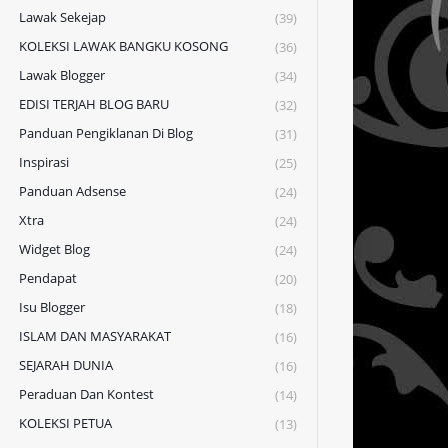
Lawak Sekejap
(39)
KOLEKSI LAWAK BANGKU KOSONG
(36)
Lawak Blogger
(34)
EDISI TERJAH BLOG BARU
(32)
Panduan Pengiklanan Di Blog
(31)
Inspirasi
(25)
Panduan Adsense
(24)
Xtra
(24)
Widget Blog
(24)
Pendapat
(20)
Isu Blogger
(18)
ISLAM DAN MASYARAKAT
(16)
SEJARAH DUNIA
(16)
Peraduan Dan Kontest
(14)
KOLEKSI PETUA
(13)