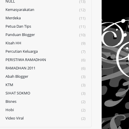
NULL
(13)
Kemasyarakatan
(12)
Merdeka
(11)
Petua Dan Tips
(11)
Panduan Blogger
(10)
Kisah HH
(9)
Percutian Keluarga
(7)
PERISTIWA RAMADHAN
(6)
RAMADHAN 2011
(6)
Abah Blogger
(3)
KTM
(3)
SIHAT SOKMO
(3)
Bisnes
(2)
Hobi
(2)
Video Viral
(2)