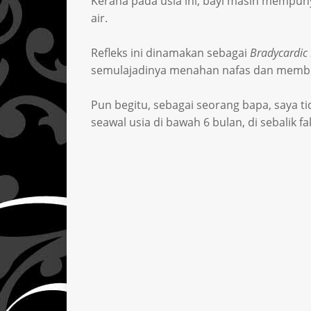
Kerana pada usia ini, bayi masih mempun
air.
Refleks ini dinamakan sebagai
Bradycardic 
semulajadinya menahan nafas dan membuk
Pun begitu, sebagai seorang bapa, saya t
seawal usia di bawah 6 bulan, di sebalik f