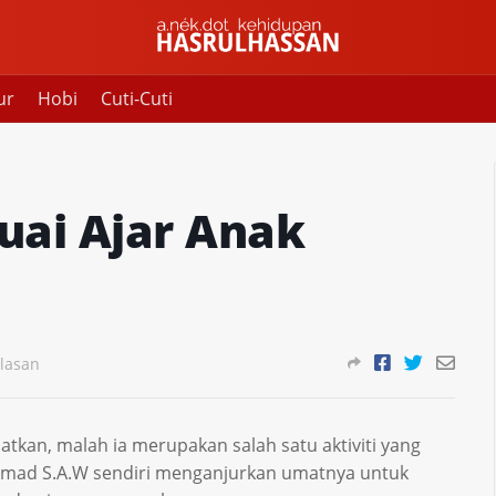
ur
Hobi
Cuti-Cuti
uai Ajar Anak
lasan
atkan, malah ia merupakan salah satu aktiviti yang
mmad S.A.W sendiri menganjurkan umatnya untuk