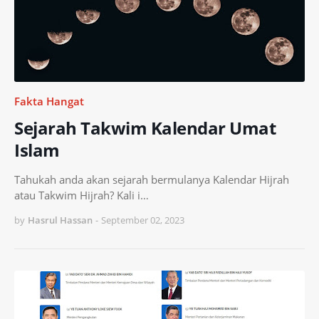
Fakta Hangat
Sejarah Takwim Kalendar Umat
Islam
Tahukah anda akan sejarah bermulanya Kalendar Hijrah
atau Takwim Hijrah? Kali i…
by
Hasrul Hassan
-
September 02, 2023