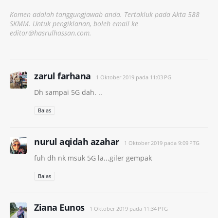
Komen adalah tanggungjawab anda. Tertakluk pada Akta 588
SKMM. Untuk pengiklanan, boleh email ke
editor@hasrulhassan.com.
zarul farhana
1 Oktober 2019 pada 11:03 PG
Dh sampai 5G dah. ..
Balas
nurul aqidah azahar
1 Oktober 2019 pada 9:09 PTG
fuh dh nk msuk 5G la...giler gempak
Balas
Ziana Eunos
1 Oktober 2019 pada 11:34 PTG