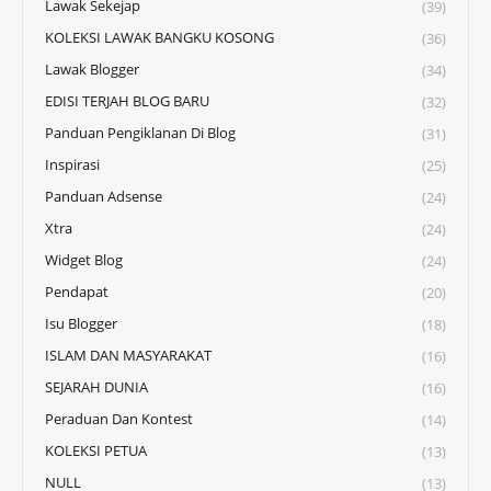
Lawak Sekejap
(39)
KOLEKSI LAWAK BANGKU KOSONG
(36)
Lawak Blogger
(34)
EDISI TERJAH BLOG BARU
(32)
Panduan Pengiklanan Di Blog
(31)
Inspirasi
(25)
Panduan Adsense
(24)
Xtra
(24)
Widget Blog
(24)
Pendapat
(20)
Isu Blogger
(18)
ISLAM DAN MASYARAKAT
(16)
SEJARAH DUNIA
(16)
Peraduan Dan Kontest
(14)
KOLEKSI PETUA
(13)
NULL
(13)