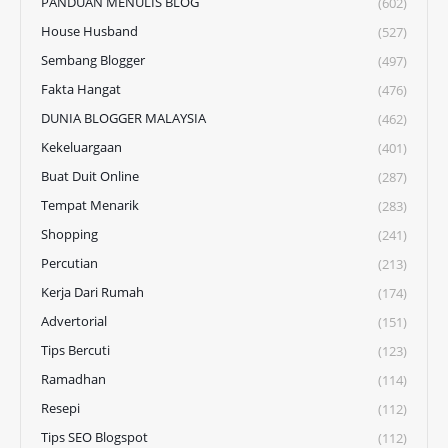
PANDUAN MENULIS BLOG
(602)
House Husband
(527)
Sembang Blogger
(497)
Fakta Hangat
(476)
DUNIA BLOGGER MALAYSIA
(462)
Kekeluargaan
(401)
Buat Duit Online
(287)
Tempat Menarik
(283)
Shopping
(241)
Percutian
(213)
Kerja Dari Rumah
(174)
Advertorial
(151)
Tips Bercuti
(123)
Ramadhan
(114)
Resepi
(112)
Tips SEO Blogspot
(112)