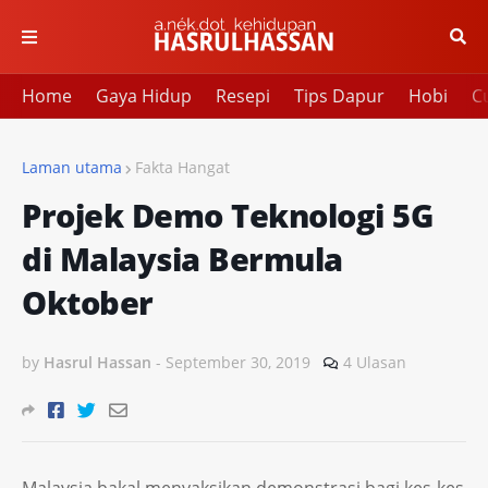
Home
Gaya Hidup
Resepi
Tips Dapur
Hobi
Cu
Laman utama
Fakta Hangat
Projek Demo Teknologi 5G
di Malaysia Bermula
Oktober
by
Hasrul Hassan
-
September 30, 2019
4 Ulasan