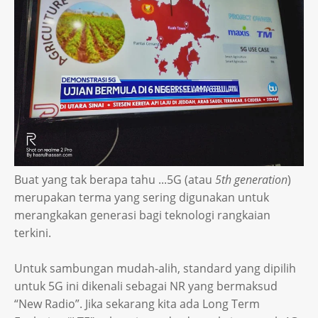
Buat yang tak berapa tahu ...5G (atau
5th generation
)
merupakan terma yang sering digunakan untuk
merangkakan generasi bagi teknologi rangkaian
terkini.
Untuk sambungan mudah-alih, standard yang dipilih
untuk 5G ini dikenali sebagai NR yang bermaksud
“New Radio”. Jika sekarang kita ada Long Term