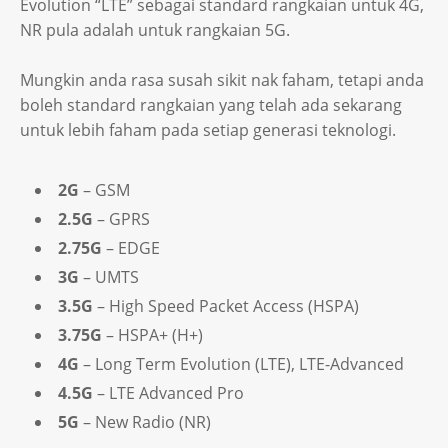
Evolution “LTE” sebagai standard rangkaian untuk 4G,
NR pula adalah untuk rangkaian 5G.
Mungkin anda rasa susah sikit nak faham, tetapi anda
boleh standard rangkaian yang telah ada sekarang
untuk lebih faham pada setiap generasi teknologi.
2G
– GSM
2.5G
– GPRS
2.75G
– EDGE
3G
– UMTS
3.5G
– High Speed Packet Access (HSPA)
3.75G
– HSPA+ (H+)
4G
– Long Term Evolution (LTE), LTE-Advanced
4.5G
– LTE Advanced Pro
5G
– New Radio (NR)