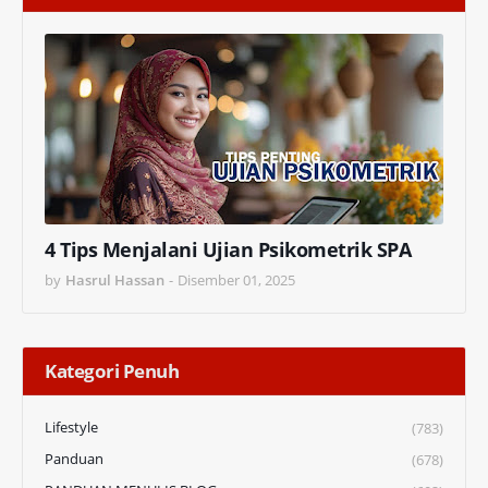
4 Tips Menjalani Ujian Psikometrik SPA
by
Hasrul Hassan
-
Disember 01, 2025
Kategori Penuh
Lifestyle
(783)
Panduan
(678)