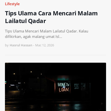
Lifestyle
Tips Ulama Cara Mencari Malam
Lailatul Qadar
Tips Ulama Mencari Malam Lailatul Qadar. Kalau
difikirkan, agak malang umat Isl…
by
Hasrul Hassan
-
Mac 12, 2026