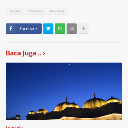
Lifestyle
Panduan
Percutian
Facebook
Baca Juga ..
Lifestyle