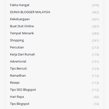
Fakta Hangat
(476)
DUNIA BLOGGER MALAYSIA
(462)
Kekeluargaan
(401)
Buat Duit Online
(287)
Tempat Menarik
(283)
Shopping
(241)
Percutian
(213)
Kerja Dari Rumah
(174)
Advertorial
(151)
Tips Bercuti
(123)
Ramadhan
(114)
Resepi
(112)
Tips SEO Blogspot
(112)
Hari Raya
(92)
Tips Blogspot
(74)