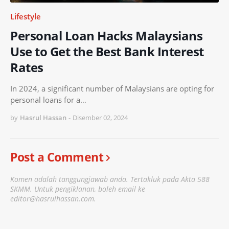
Lifestyle
Personal Loan Hacks Malaysians
Use to Get the Best Bank Interest
Rates
In 2024, a significant number of Malaysians are opting for
personal loans for a…
by
Hasrul Hassan
-
Disember 02, 2024
Post a Comment
Komen adalah tanggungjawab anda. Tertakluk pada Akta 588
SKMM. Untuk pengiklanan, boleh email ke
editor@hasrulhassan.com.