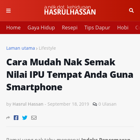
Home
Gaya Hidup
Resepi
Tips Dapur
Hobi
Cu
Laman utama
Lifestyle
Cara Mudah Nak Semak
Nilai IPU Tempat Anda Guna
Smartphone
by
Hasrul Hassan
-
September 18, 2019
0 Ulasan