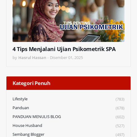
4 Tips Menjalani Ujian Psikometrik SPA
by
Hasrul Hassan
-
Disember 01, 2025
Kategori Penuh
Lifestyle
(783)
Panduan
(678)
PANDUAN MENULIS BLOG
(602)
House Husband
(527)
Sembang Blogger
(497)