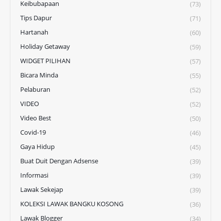
Keibubapaan
(73)
Tips Dapur
(71)
Hartanah
(60)
Holiday Getaway
(59)
WIDGET PILIHAN
(57)
Bicara Minda
(55)
Pelaburan
(52)
VIDEO
(52)
Video Best
(50)
Covid-19
(46)
Gaya Hidup
(45)
Buat Duit Dengan Adsense
(39)
Informasi
(39)
Lawak Sekejap
(39)
KOLEKSI LAWAK BANGKU KOSONG
(36)
Lawak Blogger
(34)