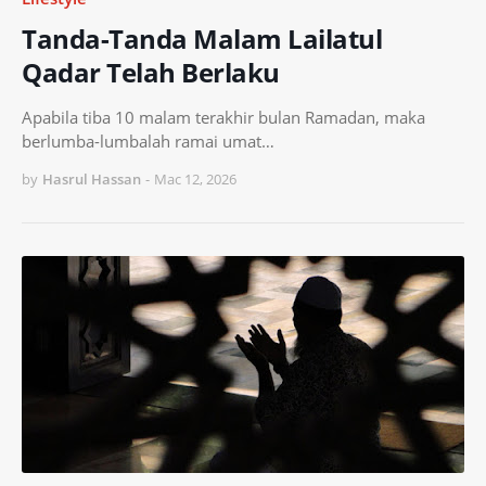
Tanda-Tanda Malam Lailatul
Qadar Telah Berlaku
Apabila tiba 10 malam terakhir bulan Ramadan, maka
berlumba-lumbalah ramai umat…
by
Hasrul Hassan
-
Mac 12, 2026