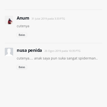
Anum
31 Julai 2019 pada 3:33 PTG
cutenya
Balas
nusa penida
26 Ogos 2019 pada 10:35 PTG
cutenya.... anak saya pun suka sangat spiderman..
Balas