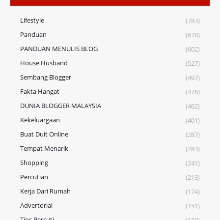
Lifestyle
(783)
Panduan
(678)
PANDUAN MENULIS BLOG
(602)
House Husband
(527)
Sembang Blogger
(497)
Fakta Hangat
(476)
DUNIA BLOGGER MALAYSIA
(462)
Kekeluargaan
(401)
Buat Duit Online
(287)
Tempat Menarik
(283)
Shopping
(241)
Percutian
(213)
Kerja Dari Rumah
(174)
Advertorial
(151)
Tips Bercuti