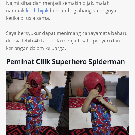
Najmi sihat dan menjadi semakin bijak, malah
nampak
lebih bijak
berbanding abang sulongnya
ketika di usia sama.
Saya bersyukur dapat menimang cahayamata baharu
di usia lebih 40 tahun. Ia menjadi satu penyeri dan
keriangan dalam keluarga.
Peminat Cilik Superhero Spiderman