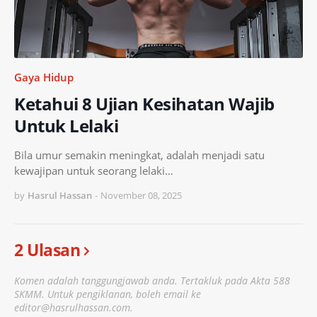
Gaya Hidup
Ketahui 8 Ujian Kesihatan Wajib
Untuk Lelaki
Bila umur semakin meningkat, adalah menjadi satu
kewajipan untuk seorang lelaki…
by
Hasrul Hassan
-
November 08, 2025
2 Ulasan
Komen adalah tanggungjawab anda. Tertakluk pada Akta 588
SKMM. Untuk pengiklanan, boleh email ke
editor@hasrulhassan.com.