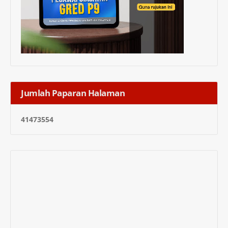
Jumlah Paparan Halaman
4
1
4
7
3
5
5
4