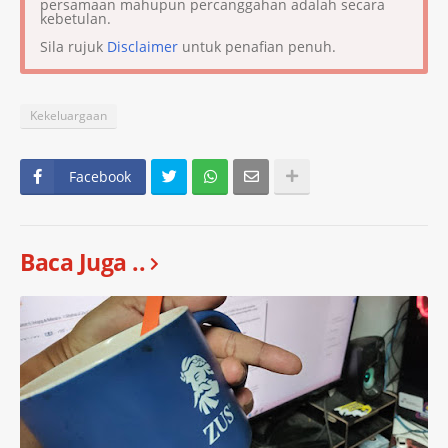
persamaan mahupun percanggahan adalah secara
kebetulan.
Sila rujuk
Disclaimer
untuk penafian penuh.
Kekeluargaan
Facebook
Baca Juga ..