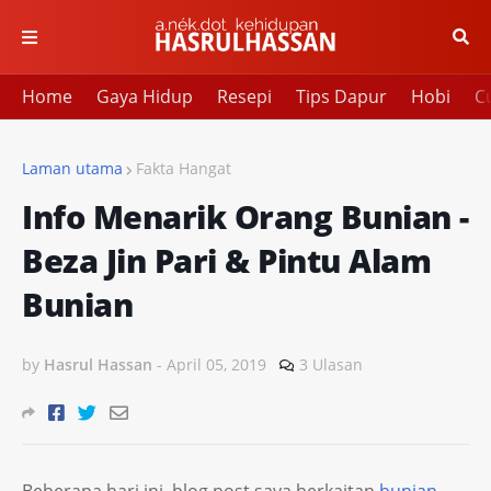
Home
Gaya Hidup
Resepi
Tips Dapur
Hobi
Cu
Laman utama
Fakta Hangat
Info Menarik Orang Bunian -
Beza Jin Pari & Pintu Alam
Bunian
by
Hasrul Hassan
-
April 05, 2019
3 Ulasan