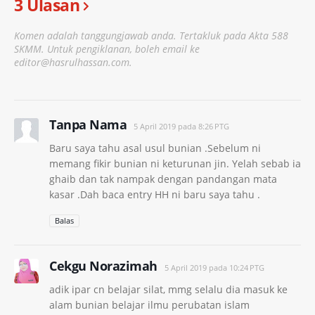
3 Ulasan
Komen adalah tanggungjawab anda. Tertakluk pada Akta 588
SKMM. Untuk pengiklanan, boleh email ke
editor@hasrulhassan.com.
Tanpa Nama
5 April 2019 pada 8:26 PTG
Baru saya tahu asal usul bunian .Sebelum ni
memang fikir bunian ni keturunan jin. Yelah sebab ia
ghaib dan tak nampak dengan pandangan mata
kasar .Dah baca entry HH ni baru saya tahu .
Balas
Cekgu Norazimah
5 April 2019 pada 10:24 PTG
adik ipar cn belajar silat, mmg selalu dia masuk ke
alam bunian belajar ilmu perubatan islam