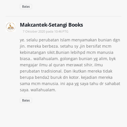
Balas
Makcantek-Setangi Books
7 Oktober 2020 pada 10:46 PTG
ye. selalu perubatan Islam menyamakan bunian dgn
jin. mereka berbeza. setahu sy ,jin bersifat mcm
kebinatangan sikit.Bunian lebihpd mcm manusia
biasa.. wallahualam. golongan bunian yg alim, byk
mengajar ilmu al quran merawat sihir, ilmu
perubatan tradisional. Dan ikutkan mereka tidak
berupa benda2 buruk dn kotor. kejadian mereka
sama mcm manusia. ini apa yg saya tahu dr sahabat
saya. wallahualam.
Balas