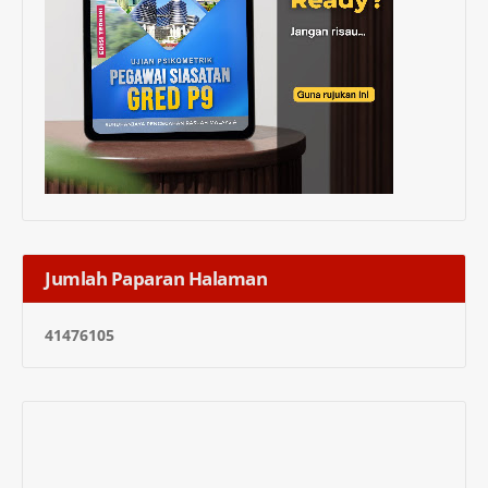
Jumlah Paparan Halaman
4
1
4
7
6
1
0
5