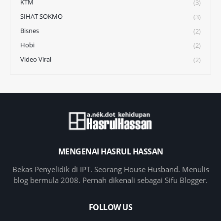
KTM
(3)
SIHAT SOKMO
(3)
Bisnes
(2)
Hobi
(2)
Video Viral
(2)
MENGENAI HASRUL HASSAN
Bekas Penyelidik di IPT. Seorang House Husband. Menulis
blog bermula 2008. Pernah dikenali sebagai Sifu Blogger.
FOLLOW US