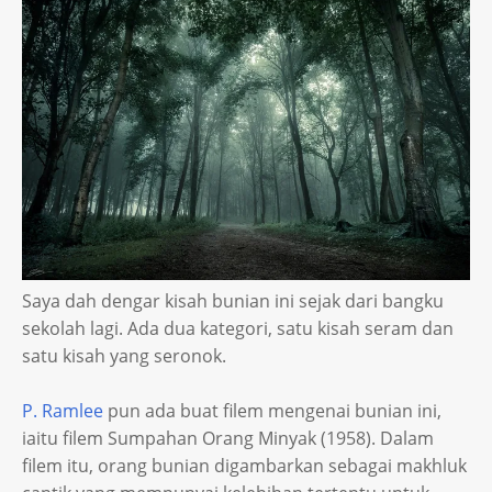
Saya dah dengar kisah bunian ini sejak dari bangku
sekolah lagi. Ada dua kategori, satu kisah seram dan
satu kisah yang seronok.
P. Ramlee
pun ada buat filem mengenai bunian ini,
iaitu filem Sumpahan Orang Minyak (1958). Dalam
filem itu, orang bunian digambarkan sebagai makhluk