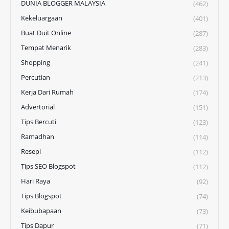
DUNIA BLOGGER MALAYSIA
(462)
Kekeluargaan
(401)
Buat Duit Online
(287)
Tempat Menarik
(283)
Shopping
(241)
Percutian
(213)
Kerja Dari Rumah
(174)
Advertorial
(151)
Tips Bercuti
(123)
Ramadhan
(114)
Resepi
(112)
Tips SEO Blogspot
(112)
Hari Raya
(92)
Tips Blogspot
(74)
Keibubapaan
(73)
Tips Dapur
(71)