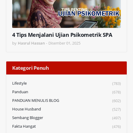
4 Tips Menjalani Ujian Psikometrik SPA
by
Hasrul Hassan
-
Disember 01, 2025
Kategori Penuh
Lifestyle
(783)
Panduan
(678)
PANDUAN MENULIS BLOG
(602)
House Husband
(527)
Sembang Blogger
(497)
Fakta Hangat
(476)