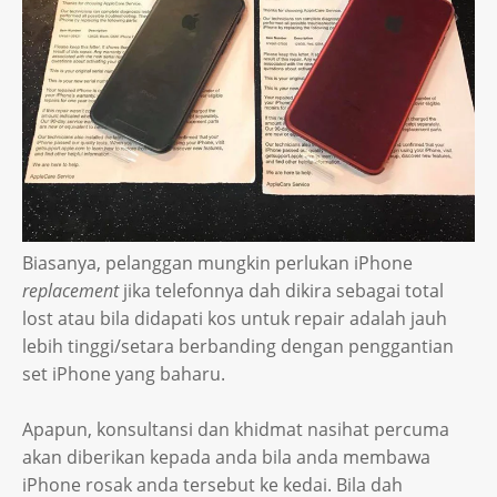
Biasanya, pelanggan mungkin perlukan iPhone
replacement
jika telefonnya dah dikira sebagai total
lost atau bila didapati kos untuk repair adalah jauh
lebih tinggi/setara berbanding dengan penggantian
set iPhone yang baharu.
Apapun, konsultansi dan khidmat nasihat percuma
akan diberikan kepada anda bila anda membawa
iPhone rosak anda tersebut ke kedai. Bila dah