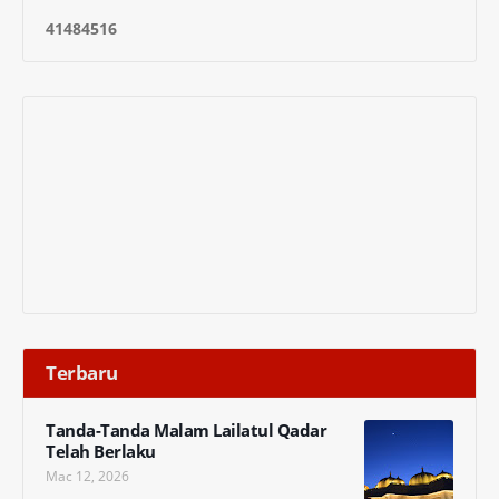
4
1
4
8
4
5
1
6
Terbaru
Tanda-Tanda Malam Lailatul Qadar
Telah Berlaku
Mac 12, 2026