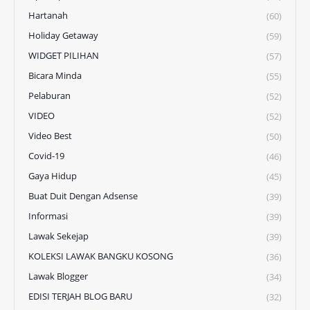
Hartanah
(60)
Holiday Getaway
(59)
WIDGET PILIHAN
(57)
Bicara Minda
(55)
Pelaburan
(52)
VIDEO
(52)
Video Best
(50)
Covid-19
(46)
Gaya Hidup
(45)
Buat Duit Dengan Adsense
(39)
Informasi
(39)
Lawak Sekejap
(39)
KOLEKSI LAWAK BANGKU KOSONG
(36)
Lawak Blogger
(34)
EDISI TERJAH BLOG BARU
(32)