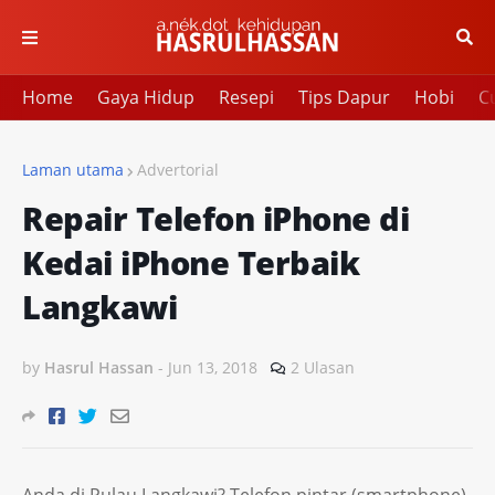
Home
Gaya Hidup
Resepi
Tips Dapur
Hobi
Cu
Laman utama
Advertorial
Repair Telefon iPhone di
Kedai iPhone Terbaik
Langkawi
by
Hasrul Hassan
-
Jun 13, 2018
2 Ulasan