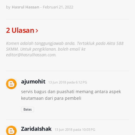
by
Hasrul Hassan
-
Februari 21, 2022
2 Ulasan
Komen adalah tanggungjawab anda. Tertakluk pada Akta 588
SKMM. Untuk pengiklanan, boleh email ke
editor@hasrulhassan.com.
ajumohit
13 Jun 2018 pada 6:12 PG
servis bagus dan puashati memang antara aspek
keutamaan dari para pembeli
Balas
ZaridaIshak
13 Jun 2018 pada 10:03 PG