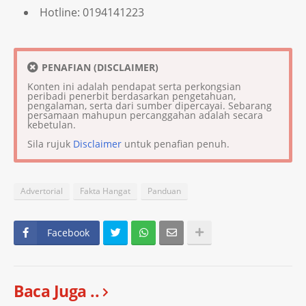
Hotline: 0194141223
PENAFIAN (DISCLAIMER)
Konten ini adalah pendapat serta perkongsian
peribadi penerbit berdasarkan pengetahuan,
pengalaman, serta dari sumber dipercayai. Sebarang
persamaan mahupun percanggahan adalah secara
kebetulan.
Sila rujuk
Disclaimer
untuk penafian penuh.
Advertorial
Fakta Hangat
Panduan
Facebook
Baca Juga ..