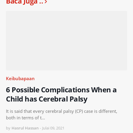
Baca Juga ..
Keibubapaan
6 Possible Complications When a
Child has Cerebral Palsy
It is said that every cerebral palsy (CP) case is different,
both in terms of t…
by
Hasrul Hassan
-
Julai 09, 2021