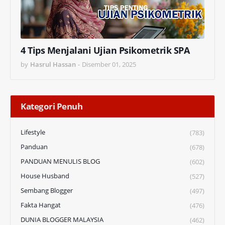
4 Tips Menjalani Ujian Psikometrik SPA
by
Hasrul Hassan
-
Disember 01, 2025
Kategori Penuh
Lifestyle
(783)
Panduan
(678)
PANDUAN MENULIS BLOG
(602)
House Husband
(527)
Sembang Blogger
(497)
Fakta Hangat
(476)
DUNIA BLOGGER MALAYSIA
(462)