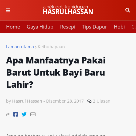
Home
Gaya Hidup
Resepi
Tips Dapur
Hobi
Cu
Laman utama
Keibubapaan
Apa Manfaatnya Pakai
Barut Untuk Bayi Baru
Lahir?
by
Hasrul Hassan
-
Disember 28, 2017
2 Ulasan