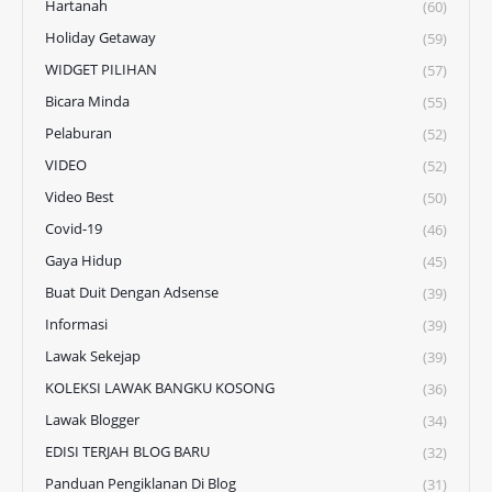
Hartanah
(60)
Holiday Getaway
(59)
WIDGET PILIHAN
(57)
Bicara Minda
(55)
Pelaburan
(52)
VIDEO
(52)
Video Best
(50)
Covid-19
(46)
Gaya Hidup
(45)
Buat Duit Dengan Adsense
(39)
Informasi
(39)
Lawak Sekejap
(39)
KOLEKSI LAWAK BANGKU KOSONG
(36)
Lawak Blogger
(34)
EDISI TERJAH BLOG BARU
(32)
Panduan Pengiklanan Di Blog
(31)