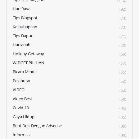
(112)
Hari Raya
(92)
Tips Blogspot
(74)
Keibubapaan
(73)
Tips Dapur
(71)
Hartanah
(60)
Holiday Getaway
(59)
WIDGET PILIHAN
(57)
Bicara Minda
(55)
Pelaburan
(52)
VIDEO
(52)
Video Best
(50)
Covid-19
(46)
Gaya Hidup
(45)
Buat Duit Dengan Adsense
(39)
Informasi
(39)