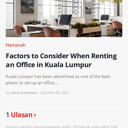
Hartanah
Factors to Consider When Renting
an Office in Kuala Lumpur
Kuala Lumpur has been advertised as one of the best
places to set up an office.…
by
Hasrul Hassan
-
Oktober 06, 2021
1 Ulasan
Komen adalah tanggungjawab anda. Tertakluk pada Akta 588