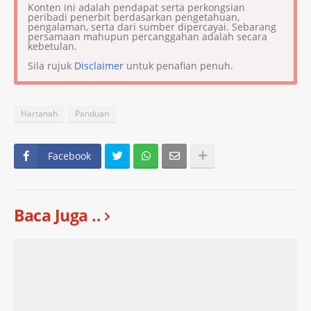
Konten ini adalah pendapat serta perkongsian
peribadi penerbit berdasarkan pengetahuan,
pengalaman, serta dari sumber dipercayai. Sebarang
persamaan mahupun percanggahan adalah secara
kebetulan.
Sila rujuk
Disclaimer
untuk penafian penuh.
Hartanah
Panduan
Facebook
Baca Juga ..