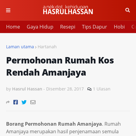
Home
Gaya Hidup
Resepi
Tips Dapur
Hobi
Cu
Laman utama
Hartanah
Permohonan Rumah Kos
Rendah Amanjaya
by
Hasrul Hassan
-
Disember 28, 2017
1 Ulasan
Borang Permohonan Rumah Amanjaya
. Rumah
Amanjaya merupakan hasil penjenamaan semula