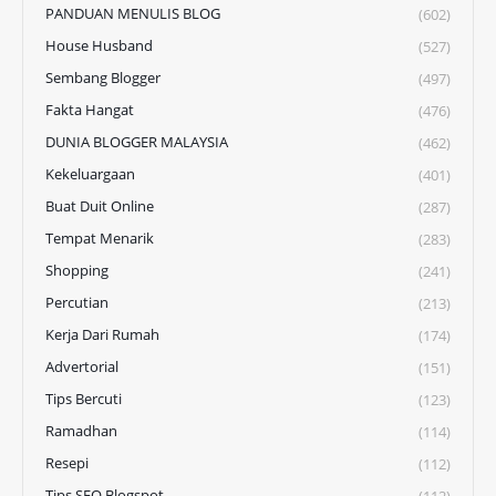
PANDUAN MENULIS BLOG
(602)
House Husband
(527)
Sembang Blogger
(497)
Fakta Hangat
(476)
DUNIA BLOGGER MALAYSIA
(462)
Kekeluargaan
(401)
Buat Duit Online
(287)
Tempat Menarik
(283)
Shopping
(241)
Percutian
(213)
Kerja Dari Rumah
(174)
Advertorial
(151)
Tips Bercuti
(123)
Ramadhan
(114)
Resepi
(112)
Tips SEO Blogspot