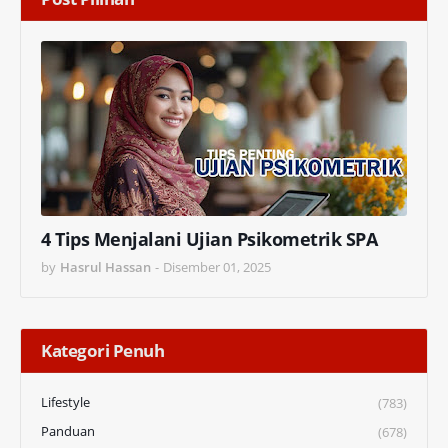
4 Tips Menjalani Ujian Psikometrik SPA
by
Hasrul Hassan
-
Disember 01, 2025
Kategori Penuh
Lifestyle
(783)
Panduan
(678)