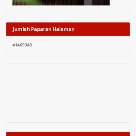
Jumlah Paparan Halaman
4
1
4
6
9
3
4
8