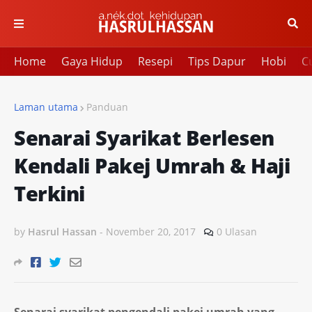
Home
Gaya Hidup
Resepi
Tips Dapur
Hobi
Cu
Laman utama
Panduan
Senarai Syarikat Berlesen
Kendali Pakej Umrah & Haji
Terkini
by
Hasrul Hassan
-
November 20, 2017
0 Ulasan