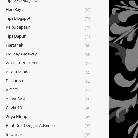
Tips SEO Blogspot
(112)
Hari Raya
(92)
Tips Blogspot
(74)
Keibubapaan
(73)
Tips Dapur
(71)
Hartanah
(60)
Holiday Getaway
(59)
WIDGET PILIHAN
(57)
Bicara Minda
(55)
Pelaburan
(52)
VIDEO
(52)
Video Best
(50)
Covid-19
(46)
Gaya Hidup
(45)
Buat Duit Dengan Adsense
(39)
Informasi
(39)