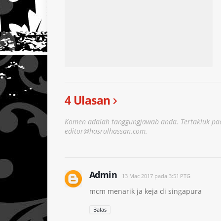
4 Ulasan
Komen adalah tanggungjawab anda. Tertakluk pad
editor@hasrulhassan.com.
Admin
13 Mac 2017 pada 3:51 PTG
mcm menarik ja keja di singapura
Balas