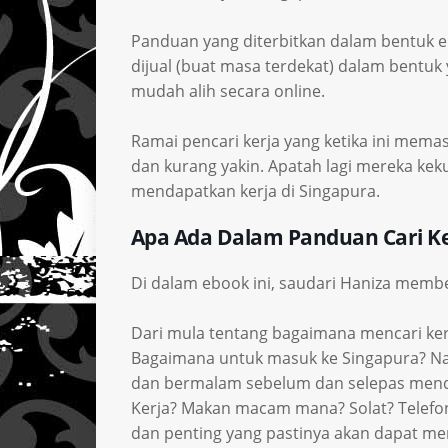
Panduan yang diterbitkan dalam bentuk eboo
dijual (buat masa terdekat) dalam bentuk
mudah alih secara online.
Ramai pencari kerja yang ketika ini mema
dan kurang yakin. Apatah lagi mereka kek
mendapatkan kerja di Singapura.
Apa Ada Dalam Panduan Cari Ke
Di dalam ebook ini, saudari Haniza membe
Dari mula tentang bagaimana mencari ke
Bagaimana untuk masuk ke Singapura? Na
dan bermalam sebelum dan selepas menda
Kerja? Makan macam mana? Solat? Telefo
dan penting yang pastinya akan dapat m