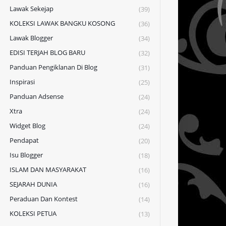
Lawak Sekejap
(39)
KOLEKSI LAWAK BANGKU KOSONG
(36)
Lawak Blogger
(34)
EDISI TERJAH BLOG BARU
(32)
Panduan Pengiklanan Di Blog
(31)
Inspirasi
(25)
Panduan Adsense
(24)
Xtra
(24)
Widget Blog
(24)
Pendapat
(20)
Isu Blogger
(18)
ISLAM DAN MASYARAKAT
(16)
SEJARAH DUNIA
(16)
Peraduan Dan Kontest
(14)
KOLEKSI PETUA
(13)