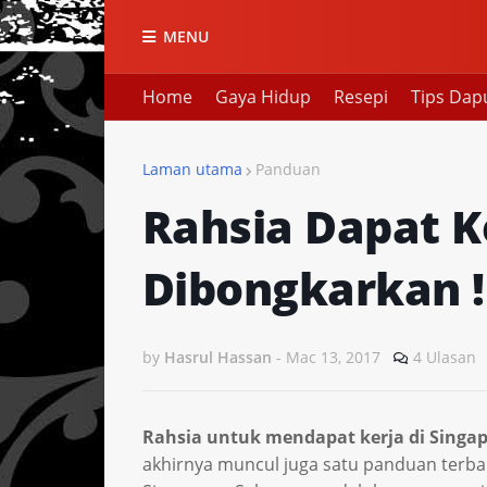
MENU
Home
Gaya Hidup
Resepi
Tips Dap
Laman utama
Panduan
Rahsia Dapat K
Dibongkarkan !
by
Hasrul Hassan
-
Mac 13, 2017
4 Ulasan
Rahsia untuk mendapat kerja di Singa
akhirnya muncul juga satu panduan terbai