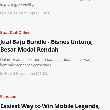
exploring, a wealthy h…
by
Hasrul Hassan
-
April 25, 2024
Buat Duit Online
Jual Baju Bundle - Bisnes Untung
Besar Modal Rendah
Dalam keadaan ekonomi sekarang, antara bisnes yang
kembali mendapat perhatian i…
by
Hasrul Hassan
-
April 25, 2024
Panduan
Easiest Way to Win Mobile Legends,