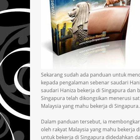
Sekarang sudah ada panduan untuk mencari
kepada pengalaman sebenar saudari Hani
saudari Haniza bekerja di Singapura dan 
Singapura telah dikongsikan menerusi sa
Malaysia yang mahu bekerja di Singapura.
Dalam panduan tersebut, ia membongkarka
oleh rakyat Malaysia yang mahu bekerja 
untuk bekerja di Singapura didedahkan d