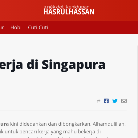
ur
Hobi
Cuti-Cuti
erja di Singapura
pura
kini didedahkan dan dibongkarkan. Alhamdulillah,
k untuk pencari kerja yang mahu bekerja di