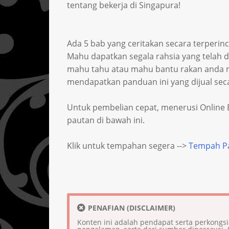
tentang bekerja di Singapura!
Ada 5 bab yang ceritakan secara terperinc
Mahu dapatkan segala rahsia yang telah 
mahu tahu atau mahu bantu rakan anda me
mendapatkan panduan ini yang dijual sec
Untuk pembelian cepat, menerusi Online Ba
pautan di bawah ini.
Klik untuk tempahan segera -->
Tempah Pa
PENAFIAN (DISCLAIMER)
Konten ini adalah pendapat serta perkongs