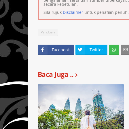
pengalaman, serta dari sumber dipercaya
secara kebetulan.
Sila rujuk
Disclaimer
untuk penafian penuh.
Panduan
Facebook
Twitter
Baca Juga ..