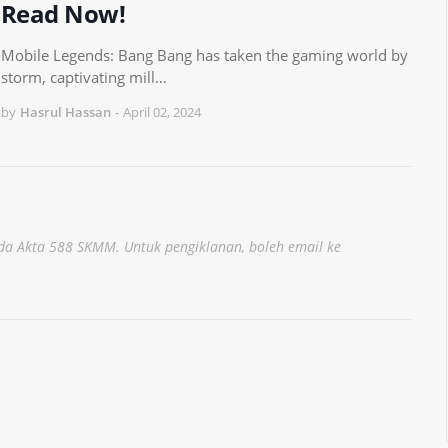
Read Now!
Mobile Legends: Bang Bang has taken the gaming world by
storm, captivating mill…
by
Hasrul Hassan
-
April 02, 2024
a Akta 588 SKMM. Untuk pengiklanan, boleh email ke