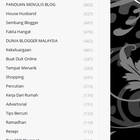
PANDUAN MENULIS BLOG
(602)
House Husband
(527)
Sembang Blogger
(497)
Fakta Hangat
(476)
DUNIA BLOGGER MALAYSIA
(462)
Kekeluargaan
(401)
Buat Duit Online
(287)
Tempat Menarik
(283)
Shopping
(241)
Percutian
(213)
Kerja Dari Rumah
(174)
Advertorial
(151)
Tips Bercuti
(123)
Ramadhan
(114)
Resepi
(112)