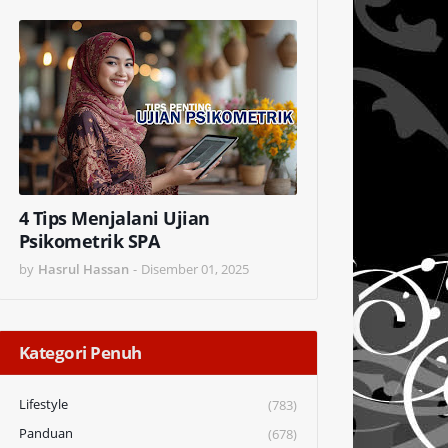
4 Tips Menjalani Ujian
Psikometrik SPA
by
Hasrul Hassan
-
Disember 01, 2025
Kategori Penuh
Lifestyle
(783)
Panduan
(678)