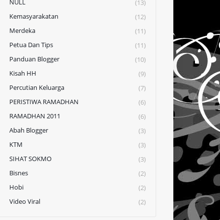
NULL
(13)
Kemasyarakatan
(12)
Merdeka
(11)
Petua Dan Tips
(11)
Panduan Blogger
(10)
Kisah HH
(9)
Percutian Keluarga
(7)
PERISTIWA RAMADHAN
(6)
RAMADHAN 2011
(6)
Abah Blogger
(3)
KTM
(3)
SIHAT SOKMO
(3)
Bisnes
(2)
Hobi
(2)
Video Viral
(2)