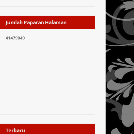
Jumlah Paparan Halaman
4
1
4
7
9
0
4
9
Terbaru