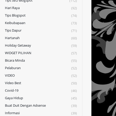
Tips SEO Blogspot
(112)
Hari Raya
(92)
Tips Blogspot
(74)
Keibubapaan
(73)
Tips Dapur
(71)
Hartanah
(60)
Holiday Getaway
(59)
WIDGET PILIHAN
(57)
Bicara Minda
(55)
Pelaburan
(52)
VIDEO
(52)
Video Best
(50)
Covid-19
(46)
Gaya Hidup
(45)
Buat Duit Dengan Adsense
(39)
Informasi
(39)