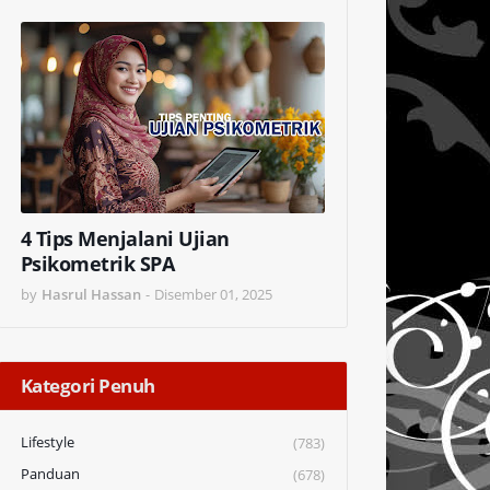
4 Tips Menjalani Ujian
Psikometrik SPA
by
Hasrul Hassan
-
Disember 01, 2025
Kategori Penuh
Lifestyle
(783)
Panduan
(678)