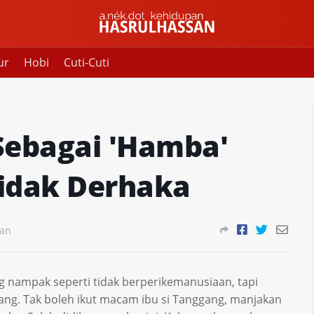
ur
Hobi
Cuti-Cuti
Sebagai 'Hamba'
idak Derhaka
san
g nampak seperti tidak berperikemanusiaan, tapi
ang. Tak boleh ikut macam ibu si Tanggang, manjakan