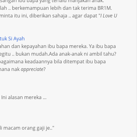
asangan ibu bapa yang terlalu manjakan anak.
lah .. berkemampuan lebih dan tak terima BR1M.
inta itu ini, diberikan sahaja .. agar dapat "
I Love U
tuk Si Ayah
sahan dan kepayahan ibu bapa mereka. Ya ibu bapa
begitu .. bukan mudah.Ada anak-anak ni ambil tahu?
agaimana keadaannya bila ditempat ibu bapa
imana nak
appreciate
?
Ini alasan mereka ...
i macam orang gaji je.."