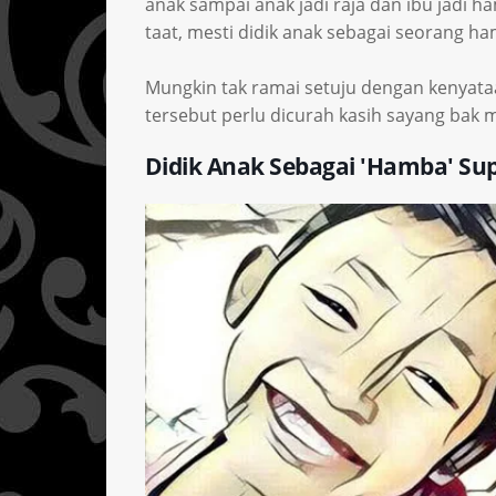
anak sampai anak jadi raja dan ibu jadi h
taat, mesti didik anak sebagai seorang h
Mungkin tak ramai setuju dengan kenyata
tersebut perlu dicurah kasih sayang bak
Didik Anak Sebagai 'Hamba' Sup