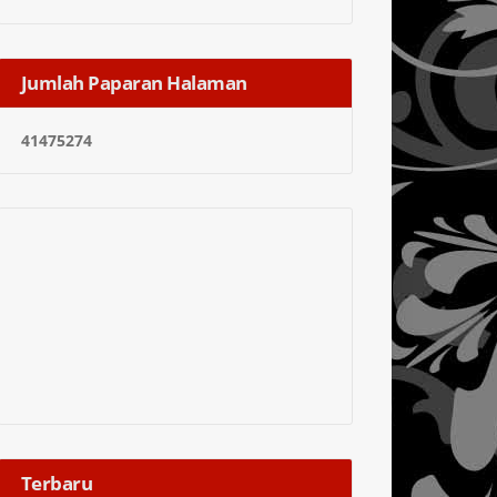
Jumlah Paparan Halaman
4
1
4
7
5
2
7
4
Terbaru