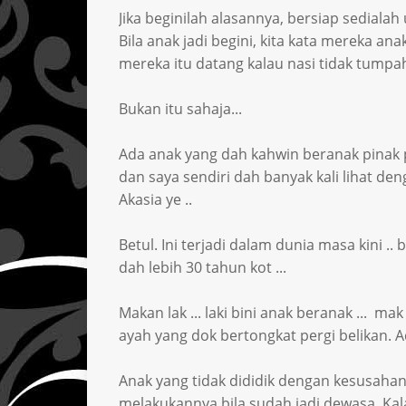
Jika beginilah alasannya, bersiap sediala
Bila anak jadi begini, kita kata mereka anak
mereka itu datang kalau nasi tidak tumpa
Bukan itu sahaja...
Ada anak yang dah kahwin beranak pinak
dan saya sendiri dah banyak kali lihat den
Akasia ye ..
Betul. Ini terjadi dalam dunia masa kini .
dah lebih 30 tahun kot ...
Makan lak ... laki bini anak beranak ... ma
ayah yang dok bertongkat pergi belikan. A
Anak yang tidak dididik dengan kesusahan 
melakukannya bila sudah jadi dewasa. Kal