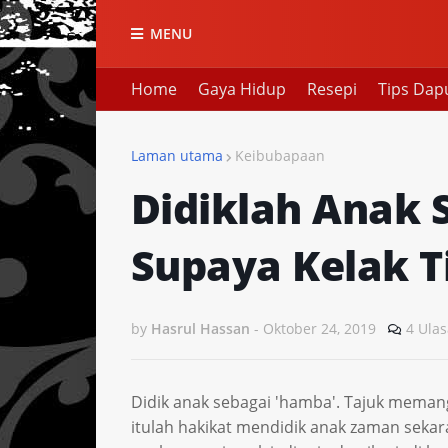
MENU
Home
Gaya Hidup
Resepi
Tips Dap
Laman utama
Keibubapaan
Didiklah Anak 
Supaya Kelak T
by
Hasrul Hassan
-
Oktober 24, 2019
4 Ula
Didik anak sebagai 'hamba'. Tajuk meman
itulah hakikat mendidik anak zaman sekar