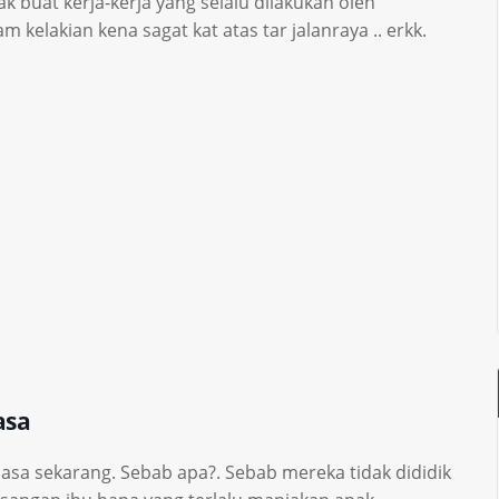
k buat kerja-kerja yang selalu dilakukan oleh
kelakian kena sagat kat atas tar jalanraya .. erkk.
asa
asa sekarang. Sebab apa?. Sebab mereka tidak dididik