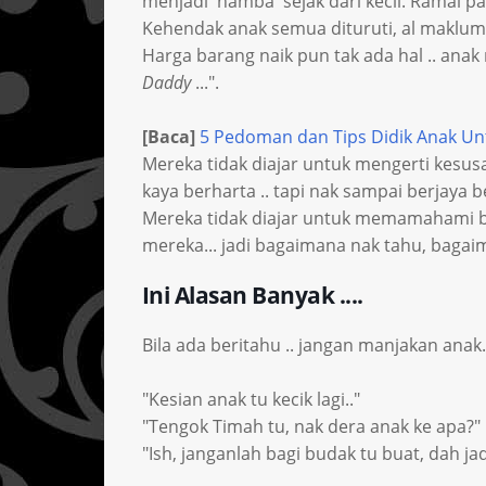
menjadi 'hamba' sejak dari kecil. Ramai p
Kehendak anak semua dituruti, al maklum
Harga barang naik pun tak ada hal .. anak m
Daddy
...".
[Baca]
5 Pedoman dan Tips Didik Anak Un
Mereka tidak diajar untuk mengerti kesu
kaya berharta .. tapi nak sampai berjaya 
Mereka tidak diajar untuk memamahami b
mereka... jadi bagaimana nak tahu, baga
Ini Alasan Banyak ....
Bila ada beritahu .. jangan manjakan anak. 
"Kesian anak tu kecik lagi.."
"Tengok Timah tu, nak dera anak ke apa?"
"Ish, janganlah bagi budak tu buat, dah jad