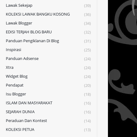
Lawak Sekejap
(39)
KOLEKSI LAWAK BANGKU KOSONG
(36)
Lawak Blogger
(34)
EDISI TERJAH BLOG BARU
(32)
Panduan Pengiklanan Di Blog
(31)
Inspirasi
(25)
Panduan Adsense
(24)
Xtra
(24)
Widget Blog
(24)
Pendapat
(20)
Isu Blogger
(18)
ISLAM DAN MASYARAKAT
(16)
SEJARAH DUNIA
(16)
Peraduan Dan Kontest
(14)
KOLEKSI PETUA
(13)