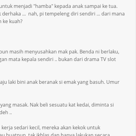
h untuk menjadi "hamba" kepada anak sampai ke tua.
 derhaka ... nah, pi tempeleng diri sendiri ... dari mana
h ke kuah?
 pun masih menyusahkan mak pak. Benda ni berlaku,
gan mata kepala sendiri .. bukan dari drama TV slot
. baju laki bini anak beranak si emak yang basuh. Umur
k yang masak. Nak beli sesuatu kat kedai, diminta si
deh ..
kerja sedari kecil, mereka akan kekok untuk
au buatpun, tak ikhlas dan hanya lakukan secara