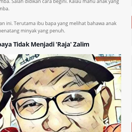
amba. Salah didikan cara begini. Kalau mahu anak yang
amba.
an ini. Terutama ibu bapa yang melihat bahawa anak
 menatang minyak yang penuh.
aya Tidak Menjadi 'Raja' Zalim