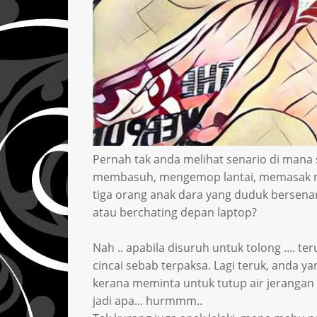
Pernah tak anda melihat senario di mana s
membasuh, mengemop lantai, memasak mal
tiga orang anak dara yang duduk bersena
atau berchating depan laptop?
Nah .. apabila disuruh untuk tolong .... te
cincai sebab terpaksa. Lagi teruk, anda ya
kerana meminta untuk tutup air jerangan d
jadi apa... hurmmm..