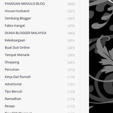
PANDUAN MENULIS BLOG
(602)
House Husband
(527)
Sembang Blogger
(497)
Fakta Hangat
(476)
DUNIA BLOGGER MALAYSIA
(462)
Kekeluargaan
(401)
Buat Duit Online
(287)
Tempat Menarik
(283)
Shopping
(241)
Percutian
(213)
Kerja Dari Rumah
(174)
Advertorial
(151)
Tips Bercuti
(123)
Ramadhan
(114)
Resepi
(112)