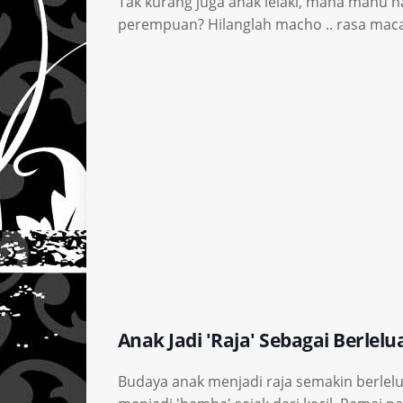
Tak kurang juga anak lelaki, mana mahu na
perempuan? Hilanglah macho .. rasa macam 
Anak Jadi 'Raja' Sebagai Berlelu
Budaya anak menjadi raja semakin berlelu