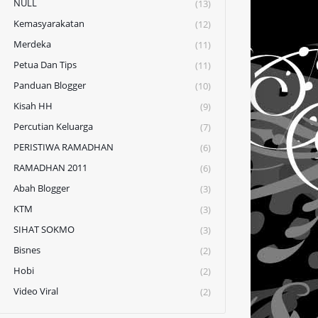
NULL
(13)
Kemasyarakatan
(12)
Merdeka
(11)
Petua Dan Tips
(11)
Panduan Blogger
(10)
Kisah HH
(9)
Percutian Keluarga
(7)
PERISTIWA RAMADHAN
(6)
RAMADHAN 2011
(6)
Abah Blogger
(3)
KTM
(3)
SIHAT SOKMO
(3)
Bisnes
(2)
Hobi
(2)
Video Viral
(2)