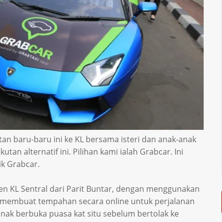
tan baru-baru ini ke KL bersama isteri dan anak-anak
an alternatif ini. Pilihan kami ialah Grabcar. Ini
k Grabcar.
sen KL Sentral dari Parit Buntar, dengan menggunakan
lah membuat tempahan secara online untuk perjalanan
nak berbuka puasa kat situ sebelum bertolak ke