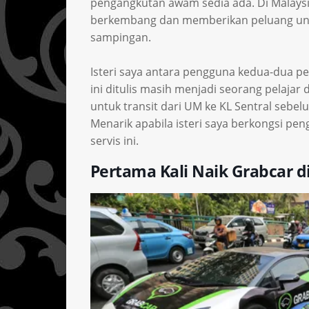
pengangkutan awam sedia ada. Di Malaysia,
berkembang dan memberikan peluang unt
sampingan.
Isteri saya antara pengguna kedua-dua pe
ini ditulis masih menjadi seorang pelaj
untuk transit dari UM ke KL Sentral sebel
Menarik apabila isteri saya berkongsi 
servis ini.
Pertama Kali Naik Grabcar d