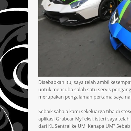
Disebabkan itu, saya telah ambil kesempa
untuk mencuba salah satu servis pengangkut
merupakan pengalaman pertama saya nai
Sebaik sahaja kami sekeluarga tiba di ste
aplikasi Grabcar MyTeksi, isteri saya te
dari KL Sentral ke UM. Kenapa UM? Sebab 