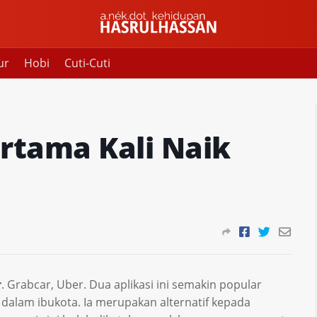
ur
Hobi
Cuti-Cuti
rtama Kali Naik
r
. Grabcar, Uber. Dua aplikasi ini semakin popular
 dalam ibukota. Ia merupakan alternatif kepada