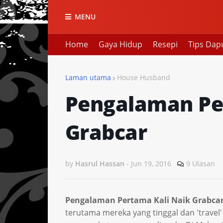
MENU
Home
Gaya Hidup
Resepi
Tips Dap
Laman utama
House Husband
Pengalaman Pe
Grabcar
by
Hasrul Hassan
-
Jun 19, 2016
9 Ulasan
Pengalaman Pertama Kali Naik Grabca
terutama mereka yang tinggal dan 'travel'