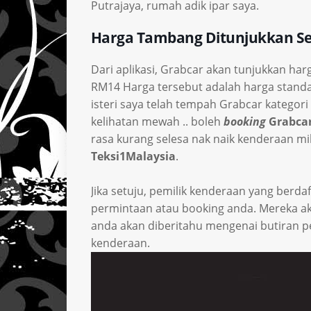
Putrajaya, rumah adik ipar saya.
Harga Tambang Ditunjukkan S
Dari aplikasi, Grabcar akan tunjukkan harg
RM14 Harga tersebut adalah harga standard
isteri saya telah tempah Grabcar kategori b
kelihatan mewah .. boleh
booking
Grabcar
rasa kurang selesa nak naik kenderaan mil
Teksi1Malaysia
.
Jika setuju, pemilik kenderaan yang ber
permintaan atau booking anda. Mereka ak
anda akan diberitahu mengenai butiran 
kenderaan.