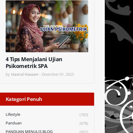
4 Tips Menjalani Ujian
Psikometrik SPA
by
Hasrul Hassan
-
Disember 01, 2025
Kategori Penuh
Lifestyle
(783)
Panduan
(678)
PANDUAN MENULIS BLOG
(602)