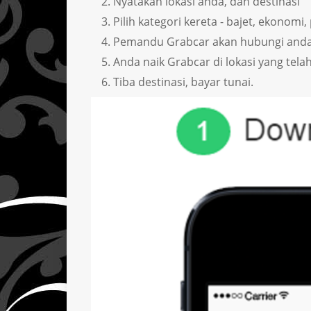
Nyatakan lokasi anda, dan destinasi
Pilih kategori kereta - bajet, ekonom
Pemandu Grabcar akan hubungi anda
Anda naik Grabcar di lokasi yang tela
Tiba destinasi, bayar tunai.