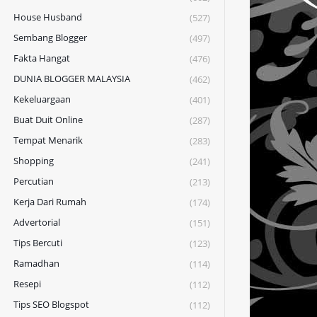
House Husband
(527)
Sembang Blogger
(497)
Fakta Hangat
(476)
DUNIA BLOGGER MALAYSIA
(462)
Kekeluargaan
(401)
Buat Duit Online
(287)
Tempat Menarik
(283)
Shopping
(241)
Percutian
(213)
Kerja Dari Rumah
(174)
Advertorial
(151)
Tips Bercuti
(123)
Ramadhan
(114)
Resepi
(112)
Tips SEO Blogspot
(112)