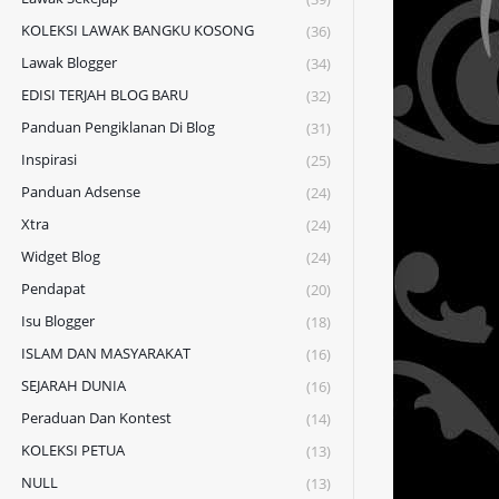
KOLEKSI LAWAK BANGKU KOSONG
(36)
Lawak Blogger
(34)
EDISI TERJAH BLOG BARU
(32)
Panduan Pengiklanan Di Blog
(31)
Inspirasi
(25)
Panduan Adsense
(24)
Xtra
(24)
Widget Blog
(24)
Pendapat
(20)
Isu Blogger
(18)
ISLAM DAN MASYARAKAT
(16)
SEJARAH DUNIA
(16)
Peraduan Dan Kontest
(14)
KOLEKSI PETUA
(13)
NULL
(13)