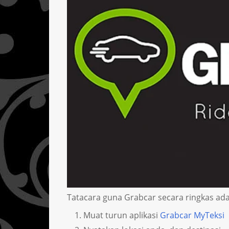
Tatacara guna Grabcar secara ringkas adala
Muat turun aplikasi
Grabcar MyTeksi