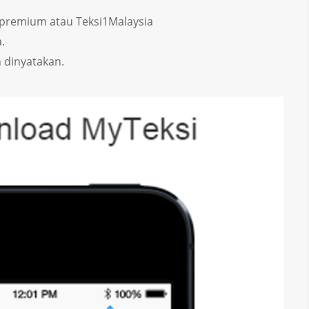
i, premium atau Teksi1Malaysia
.
h dinyatakan.