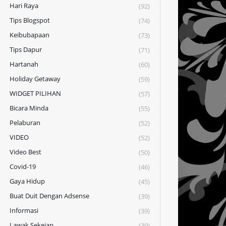
Hari Raya
(92)
Tips Blogspot
(74)
Keibubapaan
(73)
Tips Dapur
(71)
Hartanah
(60)
Holiday Getaway
(59)
WIDGET PILIHAN
(57)
Bicara Minda
(55)
Pelaburan
(52)
VIDEO
(52)
Video Best
(50)
Covid-19
(46)
Gaya Hidup
(45)
Buat Duit Dengan Adsense
(39)
Informasi
(39)
Lawak Sekejap
(39)