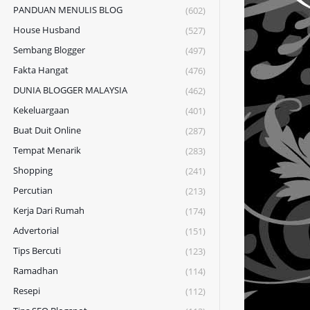
PANDUAN MENULIS BLOG
(602)
House Husband
(527)
Sembang Blogger
(497)
Fakta Hangat
(476)
DUNIA BLOGGER MALAYSIA
(462)
Kekeluargaan
(401)
Buat Duit Online
(287)
Tempat Menarik
(283)
Shopping
(241)
Percutian
(213)
Kerja Dari Rumah
(174)
Advertorial
(151)
Tips Bercuti
(123)
Ramadhan
(114)
Resepi
(112)