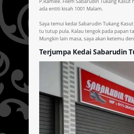
P.Ramlee. Filem Sabarudin Tukang Kasut me
ada entiti kisah 1001 Malam.
Saya temui kedai Sabarudin Tukang Kasut di
tu tutup pula. Kalau tengok pada papan t
Mungkin lain masa, saya akan ketemu den
Terjumpa Kedai Sabarudin T