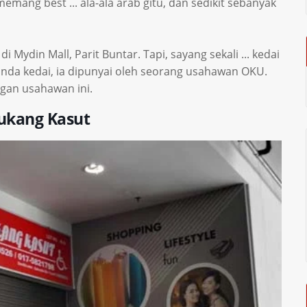
mang best ... ala-ala arab gitu, dan sedikit sebanyak
 Mydin Mall, Parit Buntar. Tapi, sayang sekali ... kedai
anda kedai, ia dipunyai oleh seorang usahawan OKU.
gan usahawan ini.
ukang Kasut