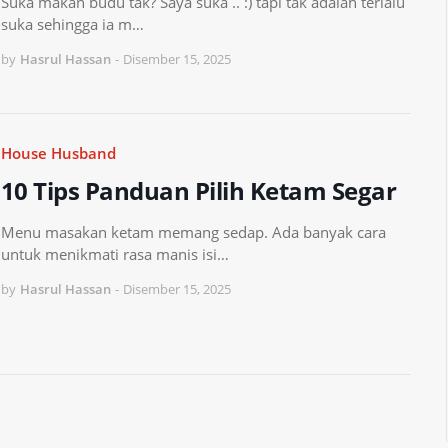
Suka makan budu tak? Saya suka .. :) tapi tak adalah terlalu
suka sehingga ia m…
by
Hasrul Hassan
-
Disember 15, 2025
House Husband
10 Tips Panduan Pilih Ketam Segar
Menu masakan ketam memang sedap. Ada banyak cara
untuk menikmati rasa manis isi…
by
Hasrul Hassan
-
Disember 15, 2025