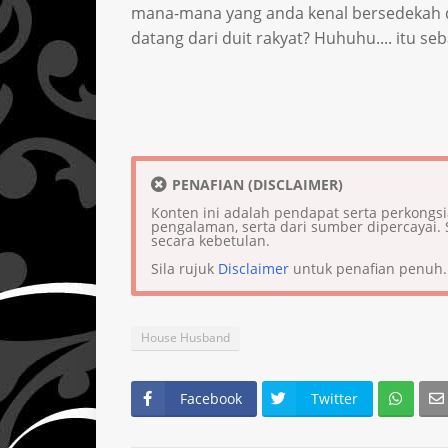
mana-mana yang anda kenal bersedekah 
datang dari duit rakyat? Huhuhu.... itu se
PENAFIAN (DISCLAIMER)
Konten ini adalah pendapat serta perkongs
pengalaman, serta dari sumber dipercaya
secara kebetulan.
Sila rujuk
Disclaimer
untuk penafian penuh.
House Husband
Facebook
Twitter