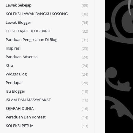
Lawak Sekejap
(39)
KOLEKSI LAWAK BANGKU KOSONG
(36)
Lawak Blogger
(34)
EDISI TERJAH BLOG BARU
(32)
Panduan Pengiklanan Di Blog
(31)
Inspirasi
(25)
Panduan Adsense
(24)
Xtra
(24)
Widget Blog
(24)
Pendapat
(20)
Isu Blogger
(18)
ISLAM DAN MASYARAKAT
(16)
SEJARAH DUNIA
(16)
Peraduan Dan Kontest
(14)
KOLEKSI PETUA
(13)