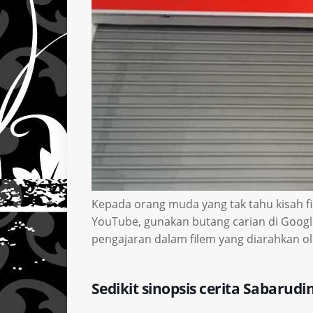
Kepada orang muda yang tak tahu kisah fil
YouTube, gunakan butang carian di Googl
pengajaran dalam filem yang diarahkan ol
Sedikit sinopsis cerita Sabarudi