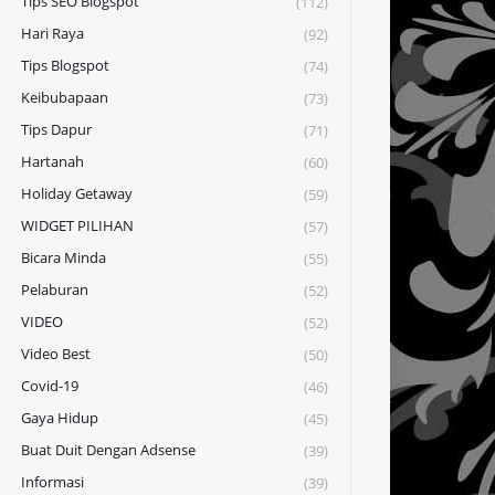
Tips SEO Blogspot
(112)
Hari Raya
(92)
Tips Blogspot
(74)
Keibubapaan
(73)
Tips Dapur
(71)
Hartanah
(60)
Holiday Getaway
(59)
WIDGET PILIHAN
(57)
Bicara Minda
(55)
Pelaburan
(52)
VIDEO
(52)
Video Best
(50)
Covid-19
(46)
Gaya Hidup
(45)
Buat Duit Dengan Adsense
(39)
Informasi
(39)