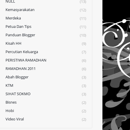
NULL
(13)
Kemasyarakatan
(12)
Merdeka
(11)
Petua Dan Tips
(11)
Panduan Blogger
(10)
Kisah HH
(9)
Percutian Keluarga
(7)
PERISTIWA RAMADHAN
(6)
RAMADHAN 2011
(6)
Abah Blogger
(3)
KTM
(3)
SIHAT SOKMO
(3)
Bisnes
(2)
Hobi
(2)
Video Viral
(2)