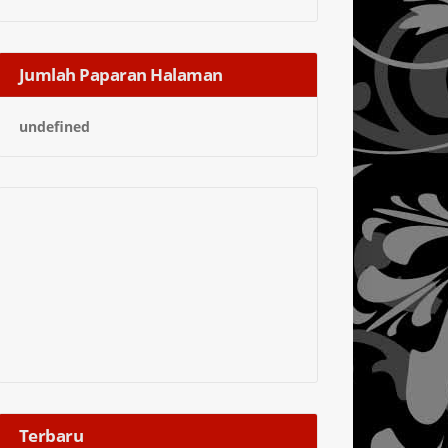
Jumlah Paparan Halaman
u
n
d
e
f
n
e
d
Terbaru