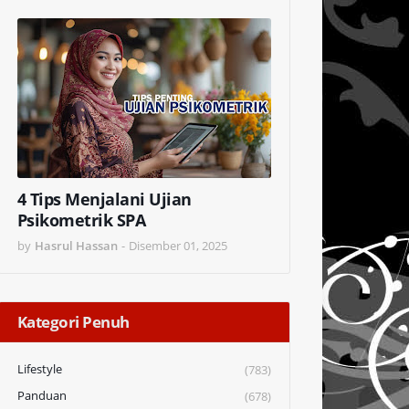
4 Tips Menjalani Ujian
Psikometrik SPA
by
Hasrul Hassan
-
Disember 01, 2025
Kategori Penuh
Lifestyle
(783)
Panduan
(678)