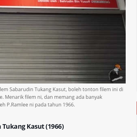
em Sabarudin Tukang Kasut, boleh tonton filem ini di
e. Menarik filem ni, dan memang ada banyak
eh P.Ramlee ni pada tahun 1966.
n Tukang Kasut (1966)