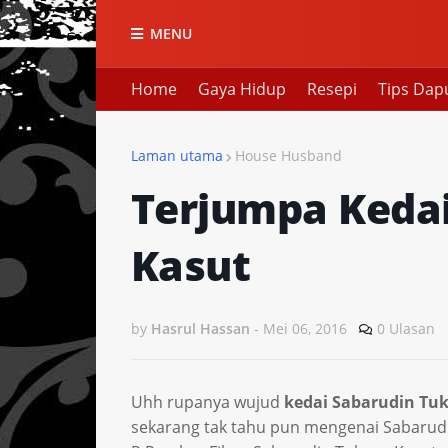
MENU
Home
Gaya Hidup
Resepi
Tips Dap
Laman utama
House Husband
Terjumpa Keda
Kasut
by
Hasrul Hassan
-
Mei 06, 2016
0 Ulasan
Uhh rupanya wujud
kedai Sabarudin Tu
sekarang tak tahu pun mengenai Sabarudin