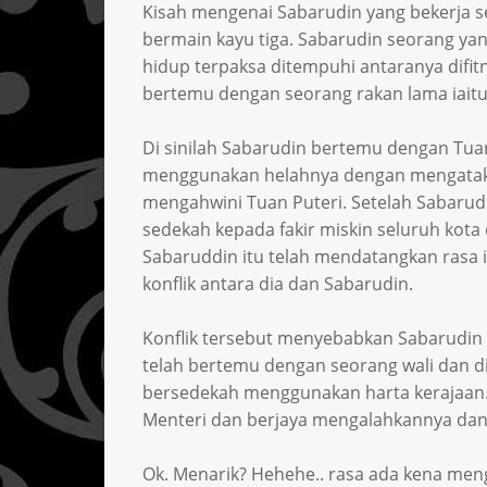
Kisah mengenai Sabarudin yang bekerja s
bermain kayu tiga. Sabarudin seorang yan
hidup terpaksa ditempuhi antaranya difi
bertemu dengan seorang rakan lama iaitu
Di sinilah Sabarudin bertemu dengan Tuan 
menggunakan helahnya dengan mengatakan
mengahwini Tuan Puteri. Setelah Sabarud
sedekah kepada fakir miskin seluruh kot
Sabaruddin itu telah mendatangkan rasa 
konflik antara dia dan Sabarudin.
Konflik tersebut menyebabkan Sabarudin t
telah bertemu dengan seorang wali dan di
bersedekah menggunakan harta kerajaan.
Menteri dan berjaya mengalahkannya dan
Ok. Menarik? Hehehe.. rasa ada kena me