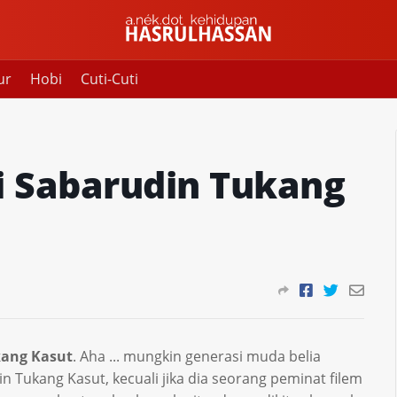
ur
Hobi
Cuti-Cuti
i Sabarudin Tukang
kang Kasut
. Aha ... mungkin generasi muda belia
 Tukang Kasut, kecuali jika dia seorang peminat filem