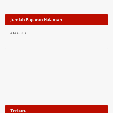
Jumlah Paparan Halaman
4
1
4
7
5
2
6
7
Terbaru