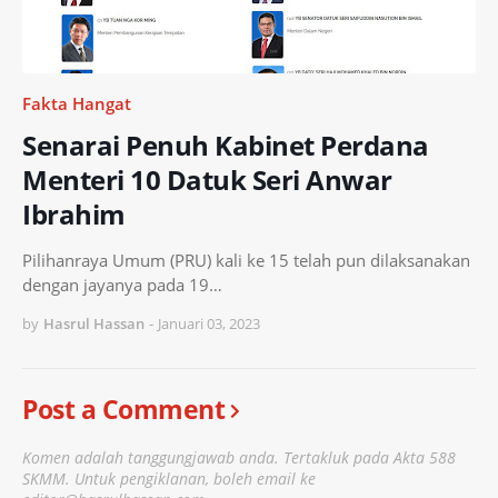
Fakta Hangat
Senarai Penuh Kabinet Perdana
Menteri 10 Datuk Seri Anwar
Ibrahim
Pilihanraya Umum (PRU) kali ke 15 telah pun dilaksanakan
dengan jayanya pada 19…
by
Hasrul Hassan
-
Januari 03, 2023
Post a Comment
Komen adalah tanggungjawab anda. Tertakluk pada Akta 588
SKMM. Untuk pengiklanan, boleh email ke