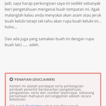
Jadi, saya harap perkongsian saya ini sedikit sebanyak
beri pengetahuan mengenai buah tempatan ini. Agak
malanglah kalau anda menyukai akan asam atau jeruk
buah kelubi tetapi tak tahu akan rupa buah kelubi ini ..
hoho...
Dan ada juga yang samakan buah ini dengan rupa
buah laici ...... adeh.
PENAFIAN (DISCLAIMER)
Konten ini adalah pendapat serta perkongsian
peribadi penerbit berdasarkan pengetahuan,
pengalaman, serta dari sumber dipercayai. Sebarang
persamaan mahupun percanggahan adalah secara
kebetulan.
Sila rujuk
Disclaimer
untuk penafian penuh.