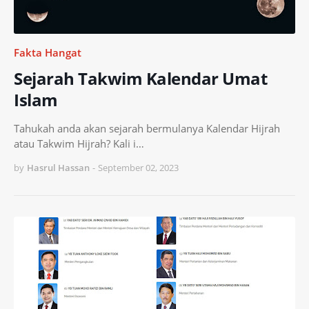
Fakta Hangat
Sejarah Takwim Kalendar Umat
Islam
Tahukah anda akan sejarah bermulanya Kalendar Hijrah
atau Takwim Hijrah? Kali i…
by
Hasrul Hassan
-
September 02, 2023