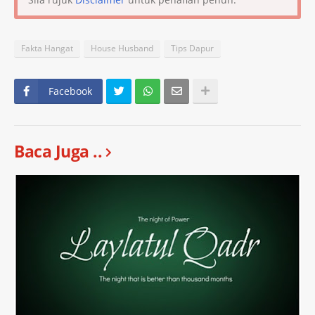
Fakta Hangat
House Husband
Tips Dapur
Facebook
Baca Juga ..