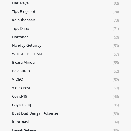
Hari Raya
(92)
Tips Blogspot
(74)
Keibubapaan
(73)
Tips Dapur
(71)
Hartanah
(60)
Holiday Getaway
(59)
WIDGET PILIHAN
(57)
Bicara Minda
(55)
Pelaburan
(52)
VIDEO
(52)
Video Best
(50)
Covid-19
(46)
Gaya Hidup
(45)
Buat Duit Dengan Adsense
(39)
Informasi
(39)
Lawak Sekejap
(39)