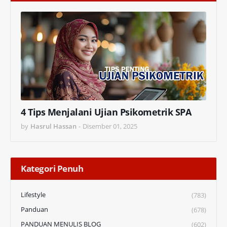
4 Tips Menjalani Ujian Psikometrik SPA
by
Hasrul Hassan
-
Disember 01, 2025
Kategori Penuh
Lifestyle
(783)
Panduan
(678)
PANDUAN MENULIS BLOG
(602)