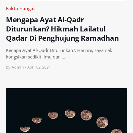
Fakta Hangat
Mengapa Ayat Al-Qadr
Diturunkan? Hikmah Lailatul
Qadar Di Penghujung Ramadhan
Kenapa Ayat Al-Qadr Diturunkan?. Hari ini, saya nak
kongsikan sedikit ilmu dan …
by
Admin
-
April 02, 2024