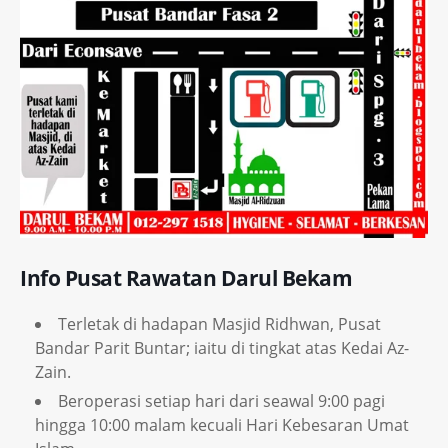
Info Pusat Rawatan Darul Bekam
Terletak di hadapan Masjid Ridhwan, Pusat
Bandar Parit Buntar; iaitu di tingkat atas Kedai Az-
Zain.
Beroperasi setiap hari dari seawal 9:00 pagi
hingga 10:00 malam kecuali Hari Kebesaran Umat