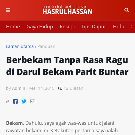
Home
Gaya Hidup
Resepi
Tips Dapur
Hobi
Cu
Laman utama
Panduan
Berbekam Tanpa Rasa Ragu
di Darul Bekam Parit Buntar
by
Admin
-
Mei 14, 2015
12 Ulasan
Bekam
. Dahulu, saya agak was-was untuk jalani
rawatan bekam ini. Ketakutan pertama saya ialah