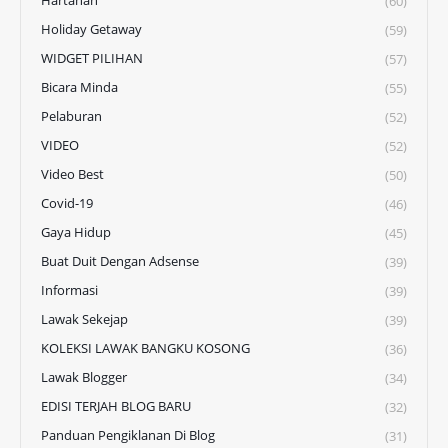
(60)
Holiday Getaway
(59)
WIDGET PILIHAN
(57)
Bicara Minda
(55)
Pelaburan
(52)
VIDEO
(52)
Video Best
(50)
Covid-19
(46)
Gaya Hidup
(45)
Buat Duit Dengan Adsense
(39)
Informasi
(39)
Lawak Sekejap
(39)
KOLEKSI LAWAK BANGKU KOSONG
(36)
Lawak Blogger
(34)
EDISI TERJAH BLOG BARU
(32)
Panduan Pengiklanan Di Blog
(31)