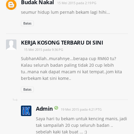
Budak Nakal
15 Mei 2015 pada 2:19 PG
seumur hidup lum pernah bekam lagi hihi...
Balas
KERJA KOSONG TERBARU DI SINI
15 Mei 2015 pada 9:36 PG
SubhanAllah..murahnye...berapa cup RM60 tu?
Kalau seluruh badan paling tidak 20 cup lebih
tu..mana nak dapat macam ni kat tempat..jom kita
berbekam kat sini kome..
Balas
Admin
19 Mei 2015 pada 4:21 PTG
Saya hari tu bekam untuk kencing manis, jadi
tak sampailah 20 cup seluruh badan ..
sebelah kaki tak buat ... :)