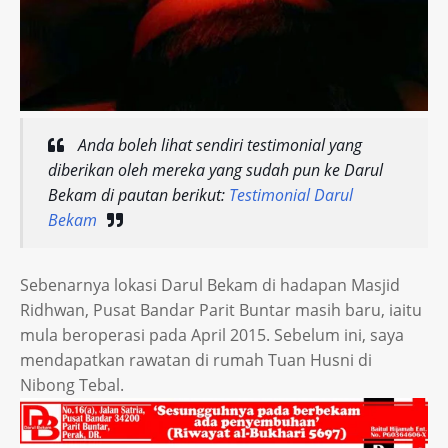
Anda boleh lihat sendiri testimonial yang
diberikan oleh mereka yang sudah pun ke Darul
Bekam di pautan berikut:
Testimonial Darul
Bekam
Sebenarnya lokasi Darul Bekam di hadapan Masjid
Ridhwan, Pusat Bandar Parit Buntar masih baru, iaitu
mula beroperasi pada April 2015. Sebelum ini, saya
mendapatkan rawatan di rumah Tuan Husni di
Nibong Tebal.