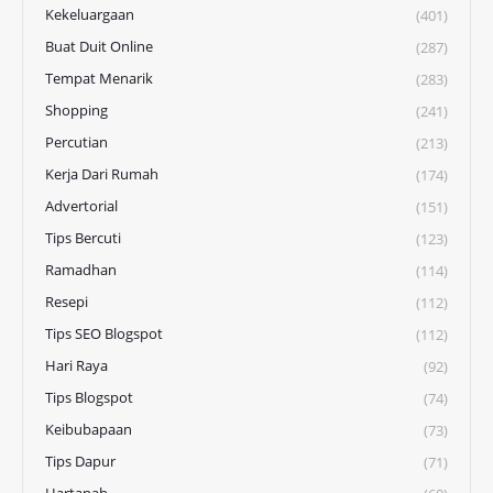
Kekeluargaan
(401)
Buat Duit Online
(287)
Tempat Menarik
(283)
Shopping
(241)
Percutian
(213)
Kerja Dari Rumah
(174)
Advertorial
(151)
Tips Bercuti
(123)
Ramadhan
(114)
Resepi
(112)
Tips SEO Blogspot
(112)
Hari Raya
(92)
Tips Blogspot
(74)
Keibubapaan
(73)
Tips Dapur
(71)
Hartanah