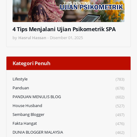
4 Tips Menjalani Ujian Psikometrik SPA
by
Hasrul Hassan
-
Disember 01, 2025
Kategori Penuh
Lifestyle
(783)
Panduan
(678)
PANDUAN MENULIS BLOG
(602)
House Husband
(527)
Sembang Blogger
(497)
Fakta Hangat
(476)
DUNIA BLOGGER MALAYSIA
(462)