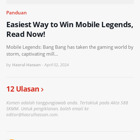
Panduan
Easiest Way to Win Mobile Legends,
Read Now!
Mobile Legends: Bang Bang has taken the gaming world by
storm, captivating mill…
by
Hasrul Hassan
-
April 02, 2024
12 Ulasan
Komen adalah tanggungjawab anda. Tertakluk pada Akta 588
SKMM. Untuk pengiklanan, boleh email ke
editor@hasrulhassan.com.