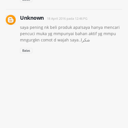
Unknown
18 April 2016 pada 12:46 PG
saya pening nk beli produk apa!saya hanya mencari
pencuci muka yg mmpunyai bahan aktif yg mmpu
mngurgkn comot d wajah saya..شكرا
Balas