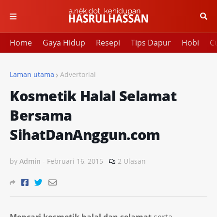
Home
Gaya Hidup
Resepi
Tips Dapur
Hobi
Cu
Laman utama
Advertorial
Kosmetik Halal Selamat
Bersama
SihatDanAnggun.com
by
Admin
-
Februari 16, 2015
2 Ulasan