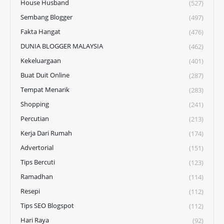
House Husband
(527)
Sembang Blogger
(497)
Fakta Hangat
(476)
DUNIA BLOGGER MALAYSIA
(462)
Kekeluargaan
(401)
Buat Duit Online
(287)
Tempat Menarik
(283)
Shopping
(241)
Percutian
(213)
Kerja Dari Rumah
(174)
Advertorial
(151)
Tips Bercuti
(123)
Ramadhan
(114)
Resepi
(112)
Tips SEO Blogspot
(112)
Hari Raya
(92)