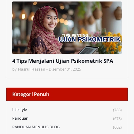
4 Tips Menjalani Ujian Psikometrik SPA
by
Hasrul Hassan
-
Disember 01, 2025
Kategori Penuh
Lifestyle
(783)
Panduan
(678)
PANDUAN MENULIS BLOG
(602)