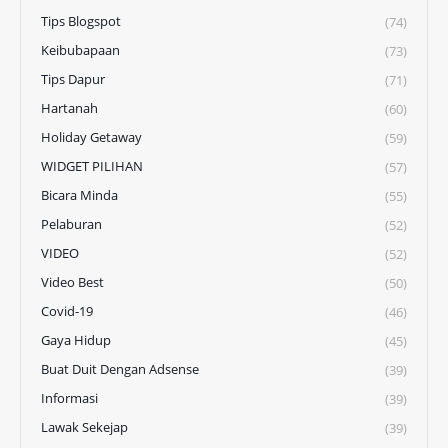
Tips Blogspot
(74)
Keibubapaan
(73)
Tips Dapur
(71)
Hartanah
(60)
Holiday Getaway
(59)
WIDGET PILIHAN
(57)
Bicara Minda
(55)
Pelaburan
(52)
VIDEO
(52)
Video Best
(50)
Covid-19
(46)
Gaya Hidup
(45)
Buat Duit Dengan Adsense
(39)
Informasi
(39)
Lawak Sekejap
(39)