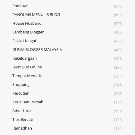
Panduan
(678)
PANDUAN MENULIS BLOG
(602)
House Husband
(527)
Sembang Blogger
(497)
Fakta Hangat
(476)
DUNIA BLOGGER MALAYSIA
(462)
Kekeluargaan
(401)
Buat Duit Online
(287)
Tempat Menarik
(283)
Shopping
(241)
Percutian
(213)
Kerja Dari Rumah
(174)
Advertorial
(151)
Tips Bercuti
(123)
Ramadhan
(114)