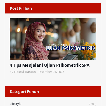
Post Pilihan
4 Tips Menjalani Ujian Psikometrik SPA
by
Hasrul Hassan
-
Disember 01, 2025
Kategori Penuh
Lifestyle
(783)