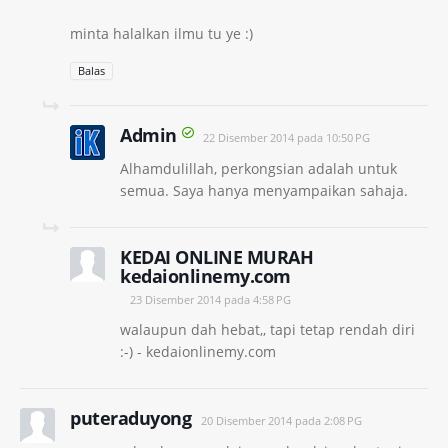
minta halalkan ilmu tu ye :)
Balas
Admin
22 Disember 2014 pada 10:50 PG
Alhamdulillah, perkongsian adalah untuk
semua. Saya hanya menyampaikan sahaja.
KEDAI ONLINE MURAH
kedaionlinemy.com
23 Disember 2014 pada 4:58 PG
walaupun dah hebat,, tapi tetap rendah diri
:-) - kedaionlinemy.com
puteraduyong
20 Disember 2014 pada 2:08 PG