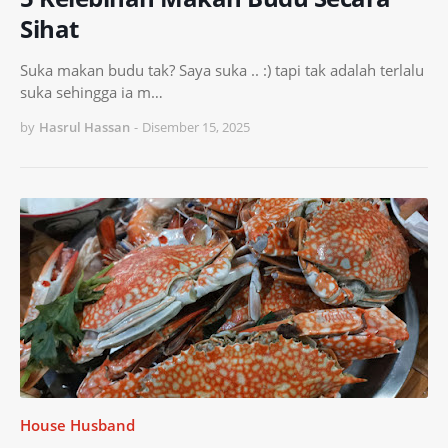
Sihat
Suka makan budu tak? Saya suka .. :) tapi tak adalah terlalu
suka sehingga ia m…
by
Hasrul Hassan
-
Disember 15, 2025
House Husband