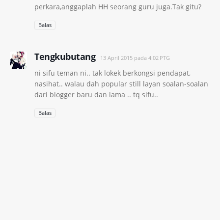
perkara,anggaplah HH seorang guru juga.Tak gitu?
Balas
Tengkubutang
13 April 2015 pada 4:02 PTG
ni sifu teman ni.. tak lokek berkongsi pendapat,
nasihat.. walau dah popular still layan soalan-soalan
dari blogger baru dan lama .. tq sifu..
Balas