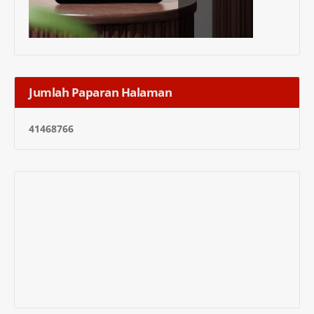
Jumlah Paparan Halaman
4
1
4
6
8
7
6
6