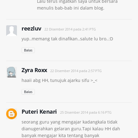
Lalu terus ingatkan saya untuk bersara
menulis bab-bab ini dalam blog.
reezluv
22 Disember 2014 pada 2:41 PTG
yup..memang tak dinafikan..salute lu bro..:D
Balas
Zyra Roxx
22 Disember 2014 pada 2:57 PTG
haaii abg HH, tunujuk ajarku sifu >_<
Balas
Puteri Kenari
25 Disember 2014 pada 6:16 PTG
seorang guru yang mengajar kadangkala tidak
dianugerahkan gelaran guru.Tapi kalau HH dah
banyak mengajar kita tentang banyak