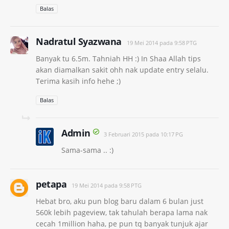
Balas
Nadratul Syazwana
19 Mei 2014 pada 9:58 PTG
Banyak tu 6.5m. Tahniah HH :) In Shaa Allah tips
akan diamalkan sakit ohh nak update entry selalu.
Terima kasih info hehe ;)
Balas
Admin
3 Februari 2015 pada 10:17 PG
Sama-sama .. :)
petapa
19 Mei 2014 pada 9:58 PTG
Hebat bro, aku pun blog baru dalam 6 bulan just
560k lebih pageview, tak tahulah berapa lama nak
cecah 1million haha, pe pun tq banyak tunjuk ajar