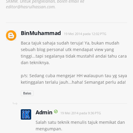
SKMM. Untuk pengiklanan, boleh email ke
editor@hasrulhassan.com.
BinMuhammad
19 Mei 2014 pada 12:02 PTG
Baca tajuk sahaja sudah teruja! Ya, bukan mudah
sebuah blog personal utk mendapat view yang
tinggi...tapi segalanya tidak mustahil andai tahu cara
dan tekniknya.
p/s: Sedang cuba mengejar HH walaupun tau yg saya
ketinggalan terlalu jauh...haha! Semangat perlu ada!
Balas
Admin
19 Mei 2014 pada 9:36 PTG
Salah satu teknik menulis tajuk memikat dan
mengumpan.