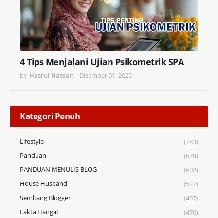
4 Tips Menjalani Ujian Psikometrik SPA
by
Hasrul Hassan
-
Disember 01, 2025
Kategori Penuh
Lifestyle
(783)
Panduan
(678)
PANDUAN MENULIS BLOG
(602)
House Husband
(527)
Sembang Blogger
(497)
Fakta Hangat
(476)