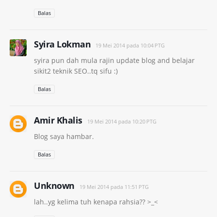
Balas
Syira Lokman
19 Mei 2014 pada 10:04 PTG
syira pun dah mula rajin update blog and belajar
sikit2 teknik SEO..tq sifu :)
Balas
Amir Khalis
19 Mei 2014 pada 10:20 PTG
Blog saya hambar.
Balas
Unknown
19 Mei 2014 pada 11:51 PTG
lah..yg kelima tuh kenapa rahsia?? >_<