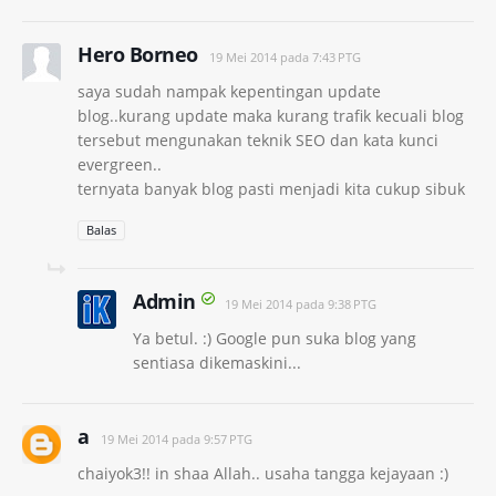
Hero Borneo
19 Mei 2014 pada 7:43 PTG
saya sudah nampak kepentingan update
blog..kurang update maka kurang trafik kecuali blog
tersebut mengunakan teknik SEO dan kata kunci
evergreen..
ternyata banyak blog pasti menjadi kita cukup sibuk
Balas
Admin
19 Mei 2014 pada 9:38 PTG
Ya betul. :) Google pun suka blog yang
sentiasa dikemaskini...
a
19 Mei 2014 pada 9:57 PTG
chaiyok3!! in shaa Allah.. usaha tangga kejayaan :)