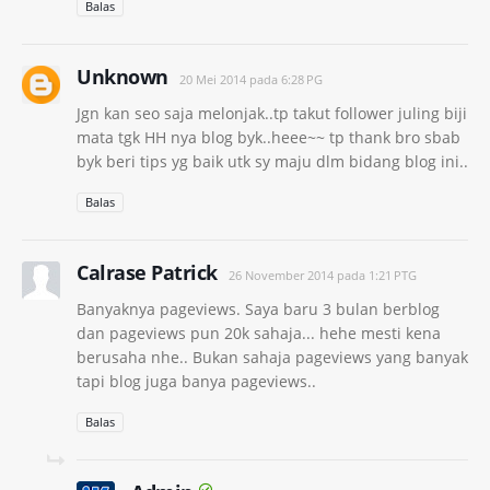
Balas
Unknown
20 Mei 2014 pada 6:28 PG
Jgn kan seo saja melonjak..tp takut follower juling biji
mata tgk HH nya blog byk..heee~~ tp thank bro sbab
byk beri tips yg baik utk sy maju dlm bidang blog ini..
Balas
Calrase Patrick
26 November 2014 pada 1:21 PTG
Banyaknya pageviews. Saya baru 3 bulan berblog
dan pageviews pun 20k sahaja... hehe mesti kena
berusaha nhe.. Bukan sahaja pageviews yang banyak
tapi blog juga banya pageviews..
Balas