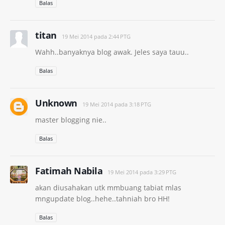
Balas
titan
19 Mei 2014 pada 2:44 PTG
Wahh..banyaknya blog awak. Jeles saya tauu..
Balas
Unknown
19 Mei 2014 pada 3:18 PTG
master blogging nie..
Balas
Fatimah Nabila
19 Mei 2014 pada 3:29 PTG
akan diusahakan utk mmbuang tabiat mlas
mngupdate blog..hehe..tahniah bro HH!
Balas