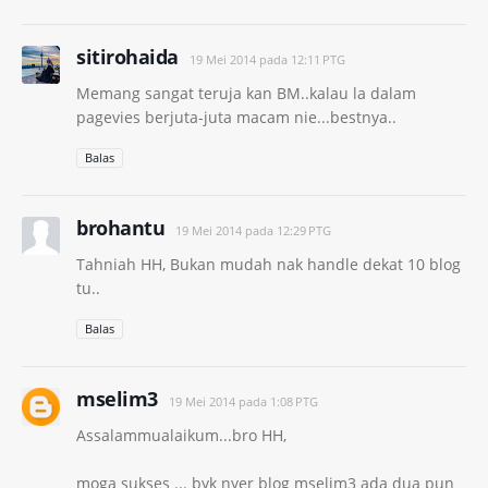
sitirohaida
19 Mei 2014 pada 12:11 PTG
Memang sangat teruja kan BM..kalau la dalam
pagevies berjuta-juta macam nie...bestnya..
Balas
brohantu
19 Mei 2014 pada 12:29 PTG
Tahniah HH, Bukan mudah nak handle dekat 10 blog
tu..
Balas
mselim3
19 Mei 2014 pada 1:08 PTG
Assalammualaikum...bro HH,
moga sukses ... byk nyer blog mselim3 ada dua pun