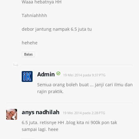
Waaa hebatnya HH
Tahniahhhh
debor jantung nampak 6.5 juta tu
hehehe
Balas
Admin
19 Mei 2014 pada 9:37 PTG
Semua orang boleh buat ... janji cari ilmu dan
rajin praktik.
anys nadhilah
19 Mei 2014 pada 2:28 PTG
6.5 juta. retisnye HH .blog kita ni 900k pon tak
sampai lagi. heee