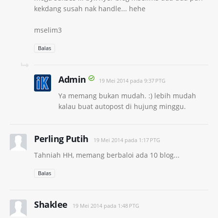
kekdang susah nak handle... hehe
mselim3
Balas
Admin
19 Mei 2014 pada 9:37 PTG
Ya memang bukan mudah. :) lebih mudah
kalau buat autopost di hujung minggu.
Perling Putih
19 Mei 2014 pada 1:17 PTG
Tahniah HH, memang berbaloi ada 10 blog...
Balas
Shaklee
19 Mei 2014 pada 1:48 PTG