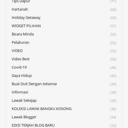
Tips Dapur
(71)
Hartanah
(60)
Holiday Getaway
(59)
WIDGET PILIHAN
(57)
Bicara Minda
(55)
Pelaburan
(52)
VIDEO
(52)
Video Best
(50)
Covid-19
(46)
Gaya Hidup
(45)
Buat Duit Dengan Adsense
(39)
Informasi
(39)
Lawak Sekejap
(39)
KOLEKSI LAWAK BANGKU KOSONG
(36)
Lawak Blogger
(34)
EDISI TERJAH BLOG BARU
(32)