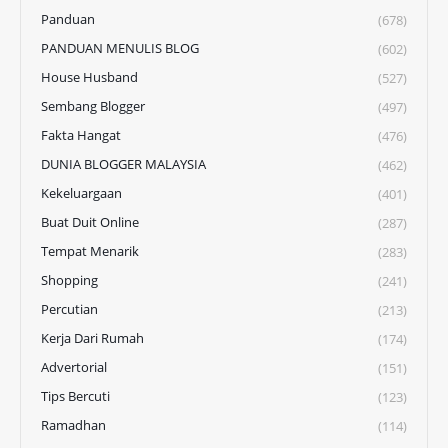
Panduan
(678)
PANDUAN MENULIS BLOG
(602)
House Husband
(527)
Sembang Blogger
(497)
Fakta Hangat
(476)
DUNIA BLOGGER MALAYSIA
(462)
Kekeluargaan
(401)
Buat Duit Online
(287)
Tempat Menarik
(283)
Shopping
(241)
Percutian
(213)
Kerja Dari Rumah
(174)
Advertorial
(151)
Tips Bercuti
(123)
Ramadhan
(114)