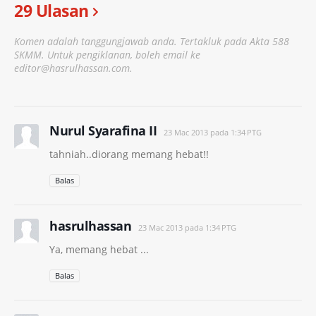
29 Ulasan
Komen adalah tanggungjawab anda. Tertakluk pada Akta 588
SKMM. Untuk pengiklanan, boleh email ke
editor@hasrulhassan.com.
Nurul Syarafina II
23 Mac 2013 pada 1:34 PTG
tahniah..diorang memang hebat!!
Balas
hasrulhassan
23 Mac 2013 pada 1:34 PTG
Ya, memang hebat ...
Balas