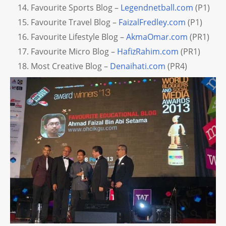
Favourite Sports Blog –
Legendnetball.com
(P1)
Favourite Travel Blog –
FaizalFredley.com
(P1)
Favourite Lifestyle Blog –
AkmaOmar.com
(PR1)
Favourite Micro Blog –
HafizRahim.com
(PR1)
Most Creative Blog –
Denaihati.com
(PR4)