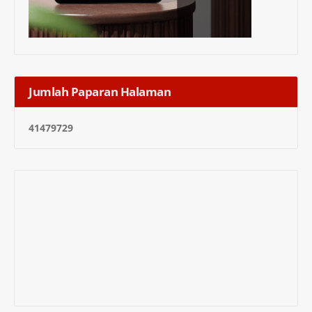
Jumlah Paparan Halaman
4
1
4
7
9
7
2
9