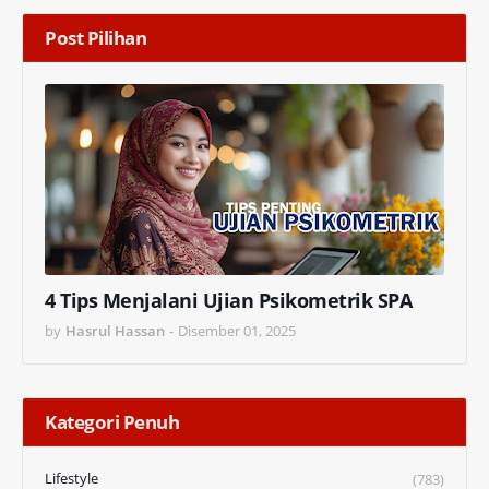
Post Pilihan
4 Tips Menjalani Ujian Psikometrik SPA
by
Hasrul Hassan
-
Disember 01, 2025
Kategori Penuh
Lifestyle
(783)