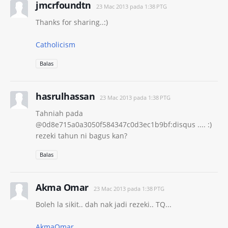
jmcrfoundtn
23 Mac 2013 pada 1:38 PTG
Thanks for sharing..:)
Catholicism
Balas
hasrulhassan
23 Mac 2013 pada 1:38 PTG
Tahniah pada
@0d8e715a0a3050f584347c0d3ec1b9bf:disqus .... :)
rezeki tahun ni bagus kan?
Balas
Akma Omar
23 Mac 2013 pada 1:38 PTG
Boleh la sikit.. dah nak jadi rezeki.. TQ...
AkmaOmar