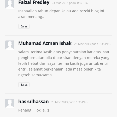
Faizal Fredley
23 Mac 2013 pada 1:35 PTG
InshaAllah tahun depan kalau ada rezeki blog ini
akan menang..
Balas
Muhamad Azman Ishak
23 Mac 2013 pada 1:35 PTG
salam. terima kasih atas penyenaraian kat atas. satu
penghormatan bila dibariskan dengan mereka yang
lebih hebat dari saya. terima kasih juga untuk entri
entri. selamat berkenalan. ada masa boleh kita
ngeteh sama-sama.
Balas
hasrulhassan
23 Mac 2013 pada 1:35 PTG
Penang ... ok je. :)