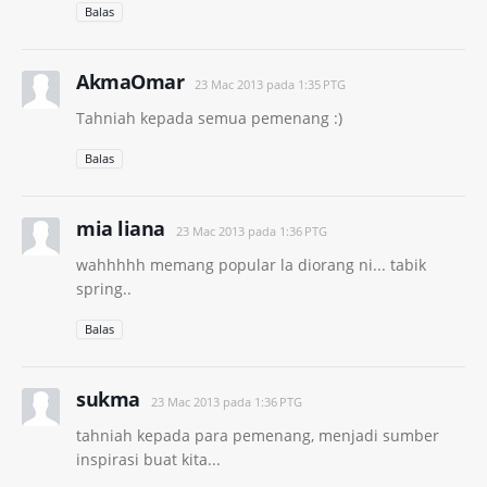
Balas
AkmaOmar
23 Mac 2013 pada 1:35 PTG
Tahniah kepada semua pemenang :)
Balas
mia liana
23 Mac 2013 pada 1:36 PTG
wahhhhh memang popular la diorang ni... tabik
spring..
Balas
sukma
23 Mac 2013 pada 1:36 PTG
tahniah kepada para pemenang, menjadi sumber
inspirasi buat kita...