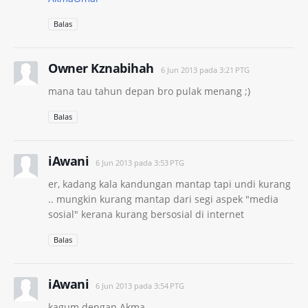
Balas
Owner Kznabihah
6 Jun 2013 pada 3:21 PTG
mana tau tahun depan bro pulak menang ;)
Balas
iAwani
6 Jun 2013 pada 3:53 PTG
er, kadang kala kandungan mantap tapi undi kurang
.. mungkin kurang mantap dari segi aspek "media
sosial" kerana kurang bersosial di internet
Balas
iAwani
6 Jun 2013 pada 3:54 PTG
kagum dengan Akma