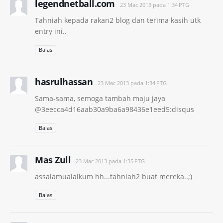
legendnetball.com
23 Mac 2013 pada 1:34 PTG
Tahniah kepada rakan2 blog dan terima kasih utk
entry ini..
Balas
hasrulhassan
23 Mac 2013 pada 1:34 PTG
Sama-sama, semoga tambah maju jaya
@3eecca4d16aab30a9ba6a98436e1eed5:disqus
Balas
Mas Zull
23 Mac 2013 pada 1:35 PTG
assalamualaikum hh...tahniah2 buat mereka..;)
Balas