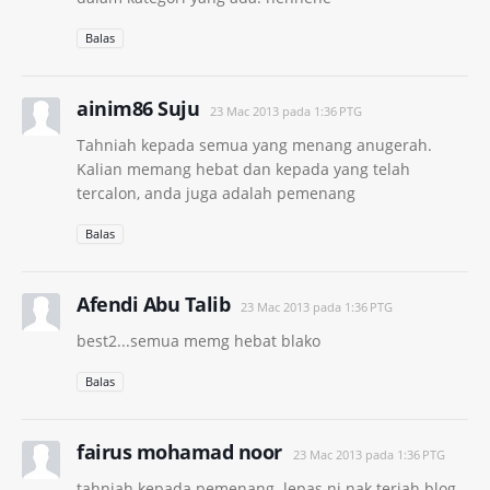
Balas
ainim86 Suju
23 Mac 2013 pada 1:36 PTG
Tahniah kepada semua yang menang anugerah.
Kalian memang hebat dan kepada yang telah
tercalon, anda juga adalah pemenang
Balas
Afendi Abu Talib
23 Mac 2013 pada 1:36 PTG
best2...semua memg hebat blako
Balas
fairus mohamad noor
23 Mac 2013 pada 1:36 PTG
tahniah kepada pemenang..lepas ni nak terjah blog