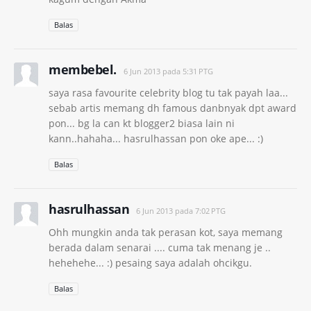
Balas
membebel.
6 Jun 2013 pada 5:31 PTG
saya rasa favourite celebrity blog tu tak payah laa...
sebab artis memang dh famous danbnyak dpt award
pon... bg la can kt blogger2 biasa lain ni
kann..hahaha... hasrulhassan pon oke ape... :)
Balas
hasrulhassan
6 Jun 2013 pada 7:02 PTG
Ohh mungkin anda tak perasan kot, saya memang
berada dalam senarai .... cuma tak menang je ..
hehehehe... :) pesaing saya adalah ohcikgu.
Balas