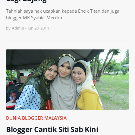
Tahniah saya nak ucapkan kepada Encik Titan dan juga
blogger MK Syahir. Mereka …
by
Admin
-
Jun 20, 2014
DUNIA BLOGGER MALAYSIA
Blogger Cantik Siti Sab Kini