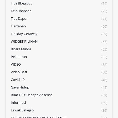
Tips Blogspot
(74)
Keibubapaan
(73)
Tips Dapur
(71)
Hartanah
(60)
Holiday Getaway
(59)
WIDGET PILIHAN
(57)
Bicara Minda
(55)
Pelaburan
(52)
VIDEO
(52)
Video Best
(50)
Covid-19
(46)
Gaya Hidup
(45)
Buat Duit Dengan Adsense
(39)
Informasi
(39)
Lawak Sekejap
(39)
KOLEKSI LAWAK BANGKU KOSONG
(36)