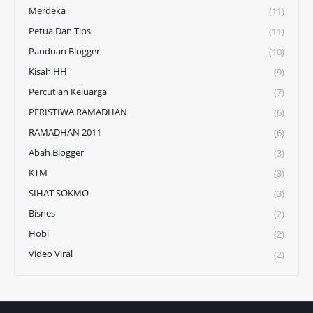
Merdeka
(11)
Petua Dan Tips
(11)
Panduan Blogger
(10)
Kisah HH
(9)
Percutian Keluarga
(7)
PERISTIWA RAMADHAN
(6)
RAMADHAN 2011
(6)
Abah Blogger
(3)
KTM
(3)
SIHAT SOKMO
(3)
Bisnes
(2)
Hobi
(2)
Video Viral
(2)