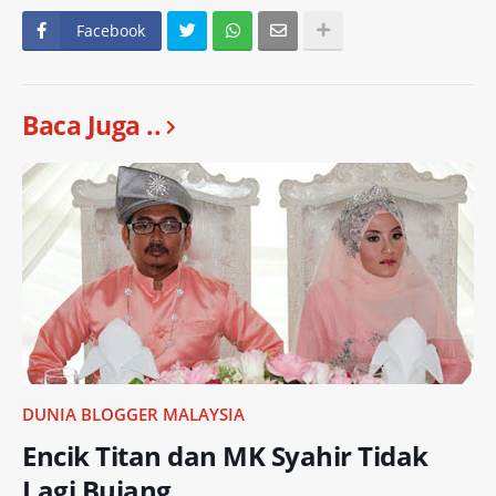
Facebook
Baca Juga ..
DUNIA BLOGGER MALAYSIA
Encik Titan dan MK Syahir Tidak
Lagi Bujang