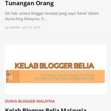
Tunangan Orang
Siti Sab, antara blogger terawal yang saya 'kenal' dalam
dunia blog Malaysia. D…
by
Admin
-
Jun 10, 2014
DUNIA BLOGGER MALAYSIA
Kelab Blogger Belia Malaysia