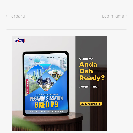
Terbaru
Lebih lama