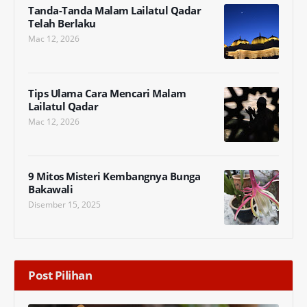
Tanda-Tanda Malam Lailatul Qadar
Telah Berlaku
Mac 12, 2026
Tips Ulama Cara Mencari Malam
Lailatul Qadar
Mac 12, 2026
9 Mitos Misteri Kembangnya Bunga
Bakawali
Disember 15, 2025
Post Pilihan