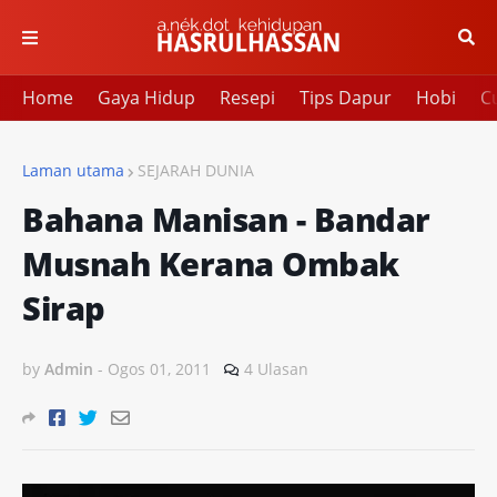
Home
Gaya Hidup
Resepi
Tips Dapur
Hobi
Cu
Laman utama
SEJARAH DUNIA
Bahana Manisan - Bandar
Musnah Kerana Ombak
Sirap
by
Admin
-
Ogos 01, 2011
4 Ulasan