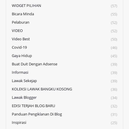
WIDGET PILIHAN
(57)
Bicara Minda
(55)
Pelaburan
(52)
VIDEO
(52)
Video Best
(50)
Covid-19
(46)
Gaya Hidup
(45)
Buat Duit Dengan Adsense
(39)
Informasi
(39)
Lawak Sekejap
(39)
KOLEKSI LAWAK BANGKU KOSONG
(36)
Lawak Blogger
(34)
EDISI TERJAH BLOG BARU
(32)
Panduan Pengiklanan Di Blog
(31)
Inspirasi
(25)