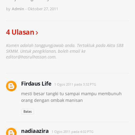
by
Admin
-
Oktober 27, 2011
4 Ulasan
Komen adalah tanggungjawab anda. Tertakluk pada Akta 588
SKMM. Untuk pengiklanan, boleh email ke
editor@hasrulhassan.com.
Firdaus Life
1 Ogos 2011 pada 3:32 PTG
mesti besar tangki tu sampai mampu membunuh
orang dengan ombak manisan
Balas
nadiaazira
1 Ogos 2011 pada 4:02 PTG