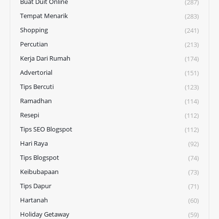
Buat Duit Online
(287)
Tempat Menarik
(283)
Shopping
(241)
Percutian
(213)
Kerja Dari Rumah
(174)
Advertorial
(151)
Tips Bercuti
(123)
Ramadhan
(114)
Resepi
(112)
Tips SEO Blogspot
(112)
Hari Raya
(92)
Tips Blogspot
(74)
Keibubapaan
(73)
Tips Dapur
(71)
Hartanah
(60)
Holiday Getaway
(59)