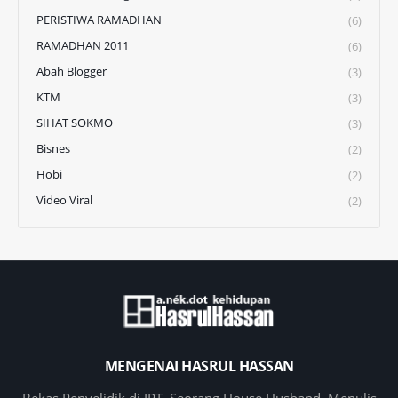
PERISTIWA RAMADHAN
(6)
RAMADHAN 2011
(6)
Abah Blogger
(3)
KTM
(3)
SIHAT SOKMO
(3)
Bisnes
(2)
Hobi
(2)
Video Viral
(2)
MENGENAI HASRUL HASSAN
Bekas Penyelidik di IPT. Seorang House Husband. Menulis