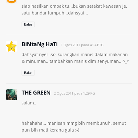
siap hasilkan ombak tu...bukan setakat kawasan je,
satu bandar lumpuh...dahsyat...
Balas
BiNtaNg HaTi
1 Ogos 2011 pada 4:14 PTG
dahsyat nyer..so, kurangkan manis dalam makanan
& minuman...tambahkan manis dlm senyuman...^_^
Balas
THE GREEN
2 Ogos 2011 pada 1:29 PG
salam...
hahahaha... manisan mmg blh membunuh. semut
pun blh mati kerana gula :-)