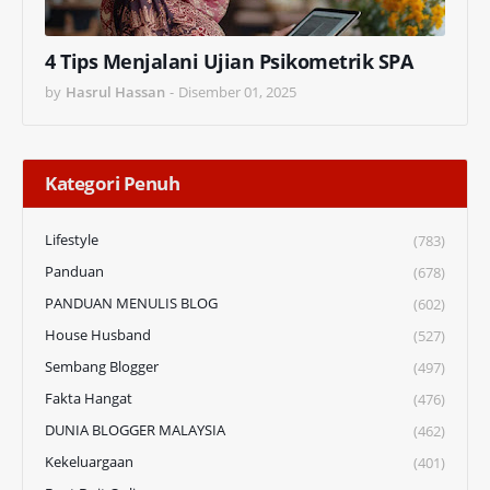
4 Tips Menjalani Ujian Psikometrik SPA
by
Hasrul Hassan
-
Disember 01, 2025
Kategori Penuh
Lifestyle
(783)
Panduan
(678)
PANDUAN MENULIS BLOG
(602)
House Husband
(527)
Sembang Blogger
(497)
Fakta Hangat
(476)
DUNIA BLOGGER MALAYSIA
(462)
Kekeluargaan
(401)