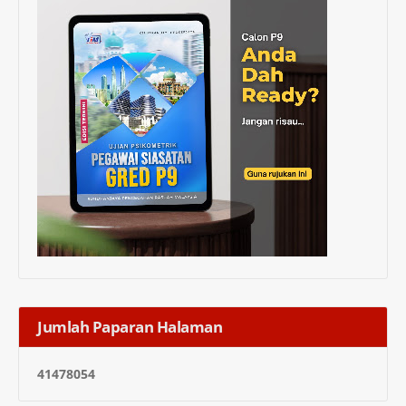
Jumlah Paparan Halaman
4
1
4
7
8
0
5
4