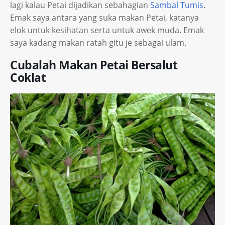
lagi kalau Petai dijadikan sebahagian
Sambal Tumis
.
Emak saya antara yang suka makan Petai, katanya
elok untuk kesihatan serta untuk awek muda. Emak
saya kadang makan ratah gitu je sebagai ulam.
Cubalah Makan Petai Bersalut
Coklat