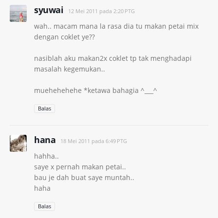
syuwai
12 Mei 2011 pada 2:20 PTG
wah.. macam mana la rasa dia tu makan petai mix
dengan coklet ye??
nasiblah aku makan2x coklet tp tak menghadapi
masalah kegemukan..
muehehehehe *ketawa bahagia ^___^
Balas
hana
18 Mei 2011 pada 6:49 PTG
hahha..
saye x pernah makan petai..
bau je dah buat saye muntah..
haha
Balas