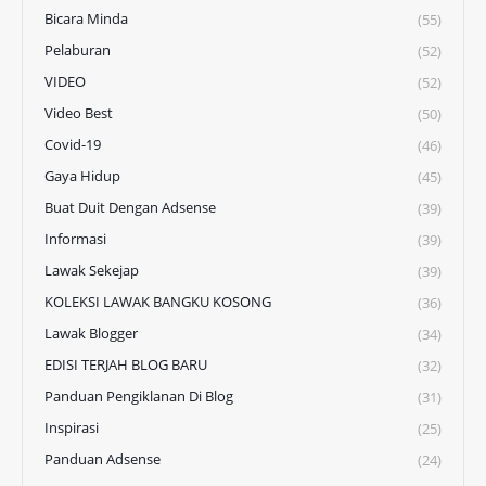
Bicara Minda
(55)
Pelaburan
(52)
VIDEO
(52)
Video Best
(50)
Covid-19
(46)
Gaya Hidup
(45)
Buat Duit Dengan Adsense
(39)
Informasi
(39)
Lawak Sekejap
(39)
KOLEKSI LAWAK BANGKU KOSONG
(36)
Lawak Blogger
(34)
EDISI TERJAH BLOG BARU
(32)
Panduan Pengiklanan Di Blog
(31)
Inspirasi
(25)
Panduan Adsense
(24)