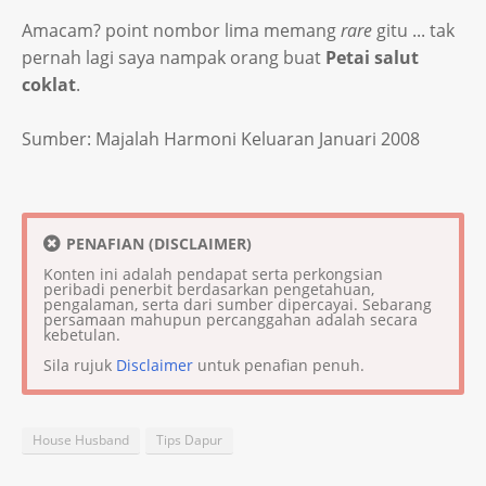
Amacam? point nombor lima memang
rare
gitu ... tak
pernah lagi saya nampak orang buat
Petai salut
coklat
.
Sumber: Majalah Harmoni Keluaran Januari 2008
PENAFIAN (DISCLAIMER)
Konten ini adalah pendapat serta perkongsian
peribadi penerbit berdasarkan pengetahuan,
pengalaman, serta dari sumber dipercayai. Sebarang
persamaan mahupun percanggahan adalah secara
kebetulan.
Sila rujuk
Disclaimer
untuk penafian penuh.
House Husband
Tips Dapur