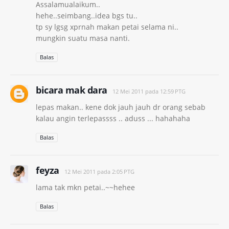
Assalamualaikum..
hehe..seimbang..idea bgs tu..
tp sy lgsg xprnah makan petai selama ni..
mungkin suatu masa nanti.
Balas
bicara mak dara
12 Mei 2011 pada 12:59 PTG
lepas makan.. kene dok jauh jauh dr orang sebab
kalau angin terlepassss .. aduss ... hahahaha
Balas
feyza
12 Mei 2011 pada 2:05 PTG
lama tak mkn petai..~~hehee
Balas