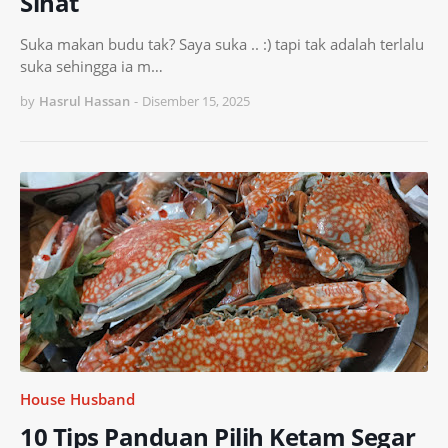
Sihat
Suka makan budu tak? Saya suka .. :) tapi tak adalah terlalu
suka sehingga ia m…
by
Hasrul Hassan
-
Disember 15, 2025
House Husband
10 Tips Panduan Pilih Ketam Segar