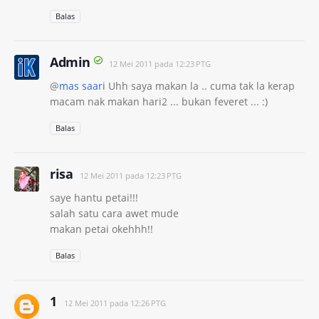
Balas
Admin
12 Mei 2011 pada 12:23 PTG
@
mas saari
Uhh saya makan la .. cuma tak la kerap
macam nak makan hari2 ... bukan feveret ... :)
Balas
risa
12 Mei 2011 pada 12:23 PTG
saye hantu petai!!!
salah satu cara awet mude
makan petai okehhh!!
Balas
1
12 Mei 2011 pada 12:26 PTG