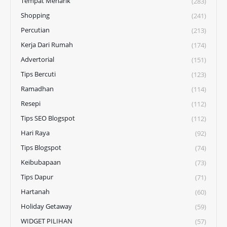
Tempat Menarik
(283)
Shopping
(241)
Percutian
(213)
Kerja Dari Rumah
(174)
Advertorial
(151)
Tips Bercuti
(123)
Ramadhan
(114)
Resepi
(112)
Tips SEO Blogspot
(112)
Hari Raya
(92)
Tips Blogspot
(74)
Keibubapaan
(73)
Tips Dapur
(71)
Hartanah
(60)
Holiday Getaway
(59)
WIDGET PILIHAN
(57)