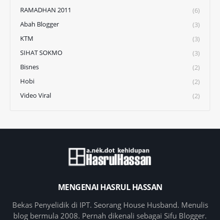
RAMADHAN 2011
(6)
Abah Blogger
(3)
KTM
(3)
SIHAT SOKMO
(3)
Bisnes
(2)
Hobi
(2)
Video Viral
(2)
MENGENAI HASRUL HASSAN
Bekas Penyelidik di IPT. Seorang House Husband. Menulis
blog bermula 2008. Pernah dikenali sebagai Sifu Blogger.