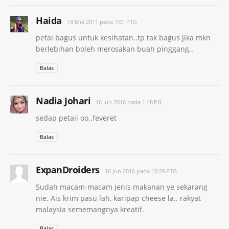
Haida
18 Mei 2011 pada 7:01 PTG
petai bagus untuk kesihatan..tp tak bagus jika mkn
berlebihan boleh merosakan buah pinggang..
Balas
Nadia Johari
16 Jun 2016 pada 1:48 PG
sedap petaii oo..feveret
Balas
ExpanDroiders
16 Jun 2016 pada 10:29 PTG
Sudah macam-macam jenis makanan ye sekarang
nie. Ais krim pasu lah, karipap cheese la.. rakyat
malaysia sememangnya kreatif.
Balas