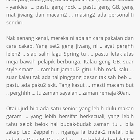
- yankies .... pastu geng rock ... pastu geng GB, geng
mat jiwang dan macam2 ... masing2 ada personaliti
sendiri.
Nak senang kenal, mereka ni adalah cara pakaian dan
cara cakap. Yang set2 geng jiwang ni .. ayat perghh
leleh2 .. siap salin lagu Spring tu .... pastu letak atas
meja bawah pelapik berbunga. Kalau geng GB, suar
style smart ... rambut jambul2 gitu. Uhh rock kalu ...
suar kalau tak ada talipinggang besar tak sah beb ...
pastu ada paku2 skit. Tang kasut ... mesti macam but
.. perghhh ... tu zaman sayalah .. zaman remaja 80an.
Otai ujud bila ada satu senior yang lebih dulu makan
garam ... yang lebih bersifat berkecuali, yang lebih
tahu selok belok hal budak-budak zaman tu .. bila
zakap Led Zeppelin .. nganga la budak2 metal, bila
sebut je Dato M. Daud Kilau .... terkedulah budak2 GB