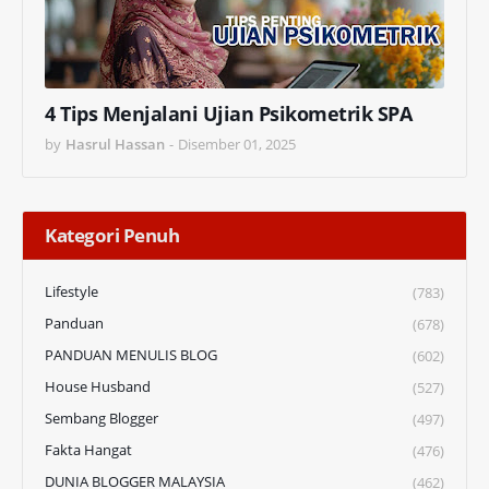
4 Tips Menjalani Ujian Psikometrik SPA
by
Hasrul Hassan
-
Disember 01, 2025
Kategori Penuh
Lifestyle
(783)
Panduan
(678)
PANDUAN MENULIS BLOG
(602)
House Husband
(527)
Sembang Blogger
(497)
Fakta Hangat
(476)
DUNIA BLOGGER MALAYSIA
(462)