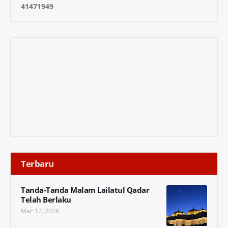
4
1
4
7
1
9
4
9
Terbaru
Tanda-Tanda Malam Lailatul Qadar
Telah Berlaku
Mac 12, 2026