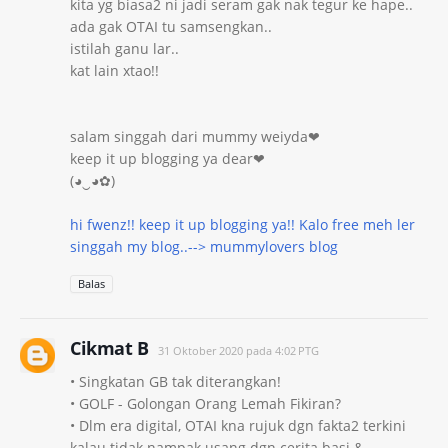
kita yg biasa2 ni jadi seram gak nak tegur ke hape..
ada gak OTAI tu samsengkan..
istilah ganu lar..
kat lain xtao!!
salam singgah dari mummy weiyda❤
keep it up blogging ya dear❤
‎(◕‿◕✿)
hi fwenz!! keep it up blogging ya!! Kalo free meh ler
singgah my blog..--> mummylovers blog
Balas
Cikmat B
31 Oktober 2020 pada 4:02 PTG
• Singkatan GB tak diterangkan!
• GOLF - Golongan Orang Lemah Fikiran?
• Dlm era digital, OTAI kna rujuk dgn fakta2 terkini
kalau tidak nampak usang dgn cerita basi &