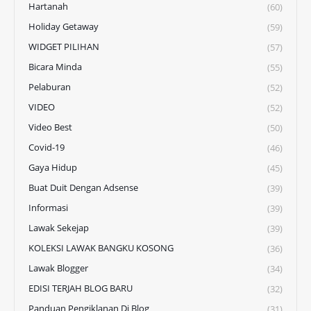
Hartanah
(60)
Holiday Getaway
(59)
WIDGET PILIHAN
(57)
Bicara Minda
(55)
Pelaburan
(52)
VIDEO
(52)
Video Best
(50)
Covid-19
(46)
Gaya Hidup
(45)
Buat Duit Dengan Adsense
(39)
Informasi
(39)
Lawak Sekejap
(39)
KOLEKSI LAWAK BANGKU KOSONG
(36)
Lawak Blogger
(34)
EDISI TERJAH BLOG BARU
(32)
Panduan Pengiklanan Di Blog
(31)