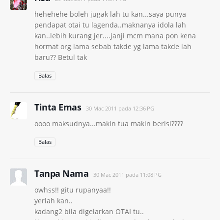
hehehehe boleh jugak lah tu kan...saya punya
pendapat otai tu lagenda..maknanya idola lah
kan..lebih kurang jer....janji mcm mana pon kena
hormat org lama sebab takde yg lama takde lah
baru?? Betul tak
Balas
Tinta Emas
30 Mac 2011 pada 12:36 PG
oooo maksudnya...makin tua makin berisi????
Balas
Tanpa Nama
30 Mac 2011 pada 11:08 PG
owhss!! gitu rupanyaa!!
yerlah kan..
kadang2 bila digelarkan OTAI tu..