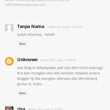
editor@hasrulhassan.com.
Tanpa Nama
29 Mac 2011 pada 11:24 PTG
boleh diterima.. heheh
Balas
Unknown
29 Mac 2011 pada 11:36 PTG
otai blog ni kebanyakan jadi otai dlm niche masing2.
bro ben mungkin otai dlm konteks network antara
blogger tp dia mungkin xberapa otai dlm bidang
gizmo ni. huhu
Balas
risa
29 Mac 2011 pada 11:37 PTG