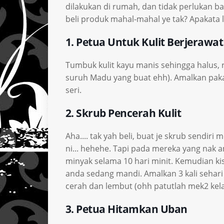
dilakukan di rumah, dan tidak perlukan 
beli produk mahal-mahal ye tak? Apakata li
1. Petua Untuk Kulit Berjerawat
Tumbuk kulit kayu manis sehingga halus, re
suruh Madu yang buat ehh). Amalkan pakai
seri.
2. Skrub Pencerah Kulit
Aha.... tak yah beli, buat je skrub sendir
ni... hehehe. Tapi pada mereka yang nak a
minyak selama 10 hari minit. Kemudian ki
anda sedang mandi. Amalkan 3 kali sehari (n
cerah dan lembut (ohh patutlah mek2 kelat
3. Petua Hitamkan Uban