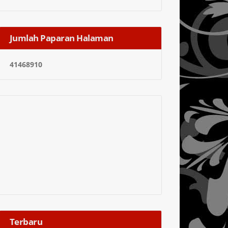
Jumlah Paparan Halaman
4
1
4
6
8
9
1
0
Terbaru