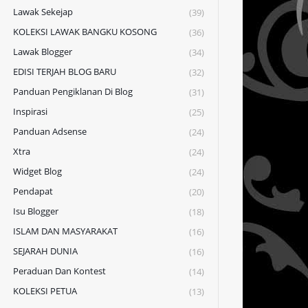
Lawak Sekejap
(39)
KOLEKSI LAWAK BANGKU KOSONG
(36)
Lawak Blogger
(34)
EDISI TERJAH BLOG BARU
(32)
Panduan Pengiklanan Di Blog
(31)
Inspirasi
(25)
Panduan Adsense
(24)
Xtra
(24)
Widget Blog
(24)
Pendapat
(20)
Isu Blogger
(18)
ISLAM DAN MASYARAKAT
(16)
SEJARAH DUNIA
(16)
Peraduan Dan Kontest
(14)
KOLEKSI PETUA
(13)