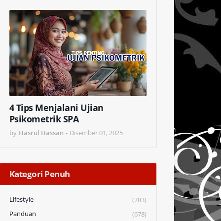
4 Tips Menjalani Ujian
Psikometrik SPA
by
Hasrul Hassan
-
Disember 01, 2025
Kategori Penuh
Lifestyle
(783)
Panduan
(678)