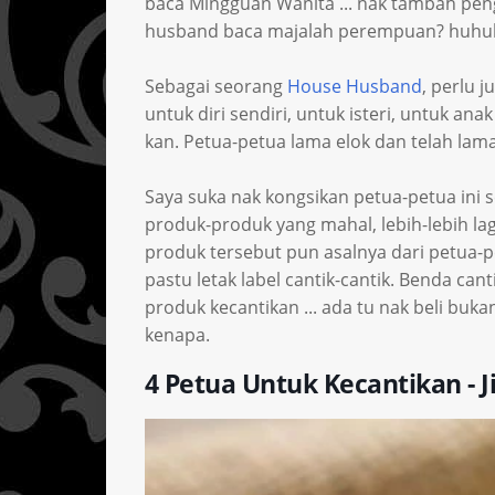
baca Mingguan Wanita ... nak tambah peng
husband baca majalah perempuan? huhuh
Sebagai seorang
House Husband
, perlu 
untuk diri sendiri, untuk isteri, untuk an
kan. Petua-petua lama elok dan telah lama
Saya suka nak kongsikan petua-petua ini s
produk-produk yang mahal, lebih-lebih la
produk tersebut pun asalnya dari petua-pe
pastu letak label cantik-cantik. Benda can
produk kecantikan ... ada tu nak beli buka
kenapa.
4 Petua Untuk Kecantikan - J