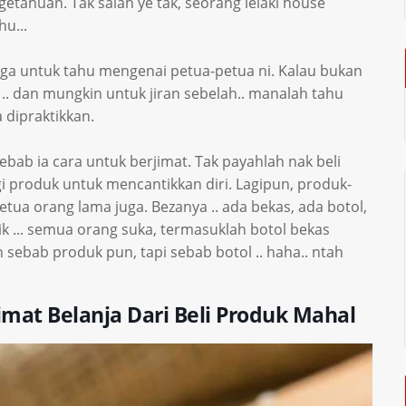
etahuan. Tak salah ye tak, seorang lelaki house
u...
juga untuk tahu mengenai petua-petua ni. Kalau bukan
ak .. dan mungkin untuk jiran sebelah.. manalah tahu
 dipraktikkan.
ebab ia cara untuk berjimat. Tak payahlah nak beli
gi produk untuk mencantikkan diri. Lagipun, produk-
tua orang lama juga. Bezanya .. ada bekas, ada botol,
tik ... semua orang suka, termasuklah botol bekas
n sebab produk pun, tapi sebab botol .. haha.. ntah
imat Belanja Dari Beli Produk Mahal