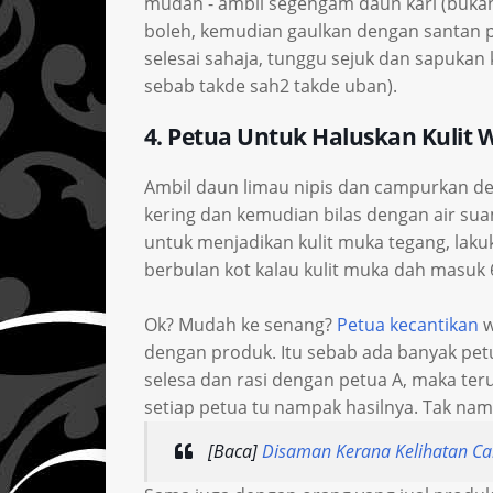
mudah - ambil segengam daun kari (bukan 
boleh, kemudian gaulkan dengan santan pe
selesai sahaja, tunggu sejuk dan sapukan 
sebab takde sah2 takde uban).
4. Petua Untuk Haluskan Kulit 
Ambil daun limau nipis dan campurkan den
kering dan kemudian bilas dengan air su
untuk menjadikan kulit muka tegang, lak
berbulan kot kalau kulit muka dah masuk 
Ok? Mudah ke senang?
Petua kecantikan
w
dengan produk. Itu sebab ada banyak petua
selesa dan rasi dengan petua A, maka terus
setiap petua tu nampak hasilnya. Tak nampak
[Baca]
Disaman Kerana Kelihatan C