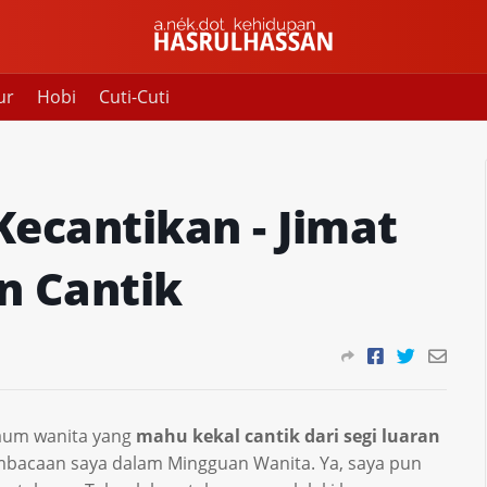
ur
Hobi
Cuti-Cuti
Kecantikan - Jimat
n Cantik
 kaum wanita yang
mahu kekal cantik dari segi luaran
mbacaan saya dalam Mingguan Wanita. Ya, saya pun