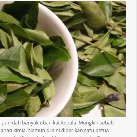
 pun dah banyak uban kat kepala. Mungkin sebab
han kimia. Namun di sini diberikan satu petua