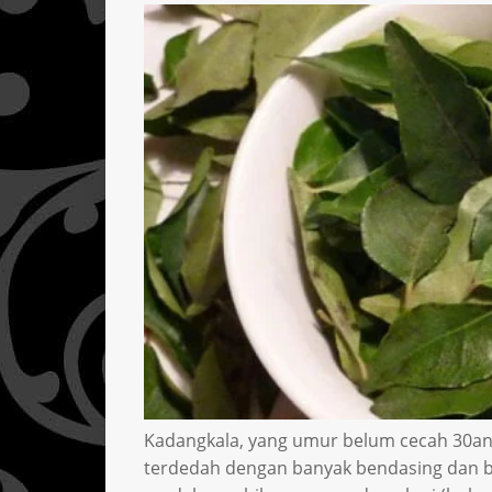
Kadangkala, yang umur belum cecah 30an
terdedah dengan banyak bendasing dan ba