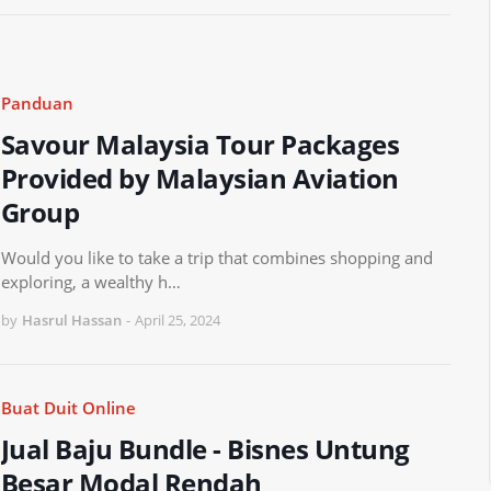
Panduan
Savour Malaysia Tour Packages
Provided by Malaysian Aviation
Group
Would you like to take a trip that combines shopping and
exploring, a wealthy h…
by
Hasrul Hassan
-
April 25, 2024
Buat Duit Online
Jual Baju Bundle - Bisnes Untung
Besar Modal Rendah