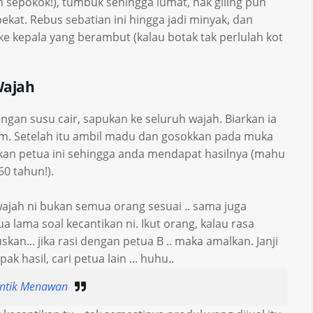
sepokok!), tumbuk sehingga lumat, nak giling pun
kat. Rebus sebatian ini hingga jadi minyak, dan
ke kepala yang berambut (kalau botak tak perlulah kot
Wajah
gan susu cair, sapukan ke seluruh wajah. Biarkan ia
am. Setelah itu ambil madu dan gosokkan pada muka
ukan petua ini sehingga anda mendapat hasilnya (mahu
60 tahun!).
ajah ni bukan semua orang sesuai .. sama juga
 lama soal kecantikan ni. Ikut orang, kalau rasa
kan... jika rasi dengan petua B .. maka amalkan. Janji
 hasil, cari petua lain ... huhu..
antik Menawan