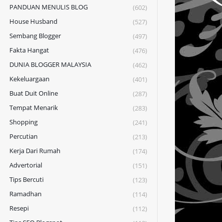
PANDUAN MENULIS BLOG
(602)
House Husband
(527)
Sembang Blogger
(497)
Fakta Hangat
(476)
DUNIA BLOGGER MALAYSIA
(462)
Kekeluargaan
(401)
Buat Duit Online
(287)
Tempat Menarik
(283)
Shopping
(241)
Percutian
(213)
Kerja Dari Rumah
(174)
Advertorial
(151)
Tips Bercuti
(123)
Ramadhan
(114)
Resepi
(112)