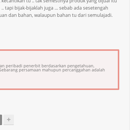
ecantikan tu .. tak semestinya produk yang dijual itu
. tapi bijak-bijaklah juga ... sebab ada sesetengah
uan dan bahan, walaupun bahan tu dari semulajadi.
ian peribadi penerbit berdasarkan pengetahuan,
i. Sebarang persamaan mahupun percanggahan adalah