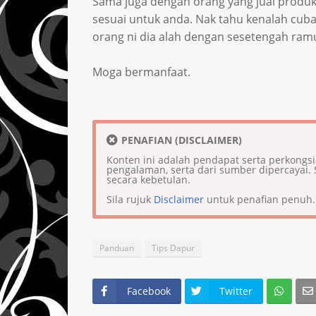
Sama juga dengan orang yang jual produk k
sesuai untuk anda. Nak tahu kenalah cuba .
orang ni dia alah dengan sesetengah ram
Moga bermanfaat.
PENAFIAN (DISCLAIMER)
Konten ini adalah pendapat serta perkongs
pengalaman, serta dari sumber dipercaya
secara kebetulan.
Sila rujuk
Disclaimer
untuk penafian penuh.
Panduan
Tips Dapur
Facebook
Twitter