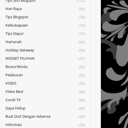
Tips SEO Blogspot
(112)
Hari Raya
(92)
Tips Blogspot
(74)
Keibubapaan
(73)
Tips Dapur
(71)
Hartanah
(60)
Holiday Getaway
(59)
WIDGET PILIHAN
(57)
Bicara Minda
(55)
Pelaburan
(52)
VIDEO
(52)
Video Best
(50)
Covid-19
(46)
Gaya Hidup
(45)
Buat Duit Dengan Adsense
(39)
Informasi
(39)