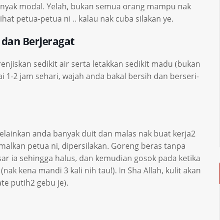
banyak modal. Yelah, bukan semua orang mampu nak
hat petua-petua ni .. kalau nak cuba silakan ye.
 dan Berjeragat
njiskan sedikit air serta letakkan sedikit madu (bukan
 1-2 jam sehari, wajah anda bakal bersih dan berseri-
i melainkan anda banyak duit dan malas nak buat kerja2
malkan petua ni, dipersilakan. Goreng beras tanpa
sar ia sehingga halus, dan kemudian gosok pada ketika
ak kena mandi 3 kali nih tau!). In Sha Allah, kulit akan
e putih2 gebu je).