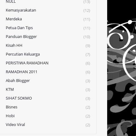
NULL
(13)
Kemasyarakatan
(12)
Merdeka
(11)
Petua Dan Tips
(11)
Panduan Blogger
(10)
Kisah HH
(9)
Percutian Keluarga
(7)
PERISTIWA RAMADHAN
(6)
RAMADHAN 2011
(6)
Abah Blogger
(3)
KTM
(3)
SIHAT SOKMO
(3)
Bisnes
(2)
Hobi
(2)
Video Viral
(2)