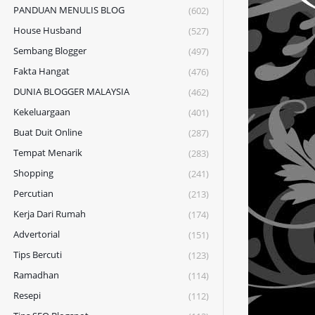
PANDUAN MENULIS BLOG
(602)
House Husband
(527)
Sembang Blogger
(497)
Fakta Hangat
(476)
DUNIA BLOGGER MALAYSIA
(462)
Kekeluargaan
(401)
Buat Duit Online
(287)
Tempat Menarik
(283)
Shopping
(241)
Percutian
(213)
Kerja Dari Rumah
(174)
Advertorial
(151)
Tips Bercuti
(123)
Ramadhan
(114)
Resepi
(112)