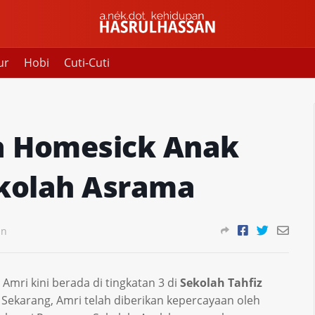
ur
Hobi
Cuti-Cuti
sa Homesick Anak
kolah Asrama
an
 Amri kini berada di tingkatan 3 di
Sekolah Tahfiz
. Sekarang, Amri telah diberikan kepercayaan oleh