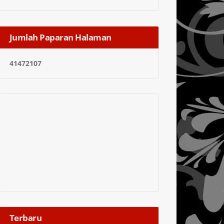
Jumlah Paparan Halaman
4
1
4
7
2
1
0
7
Terbaru