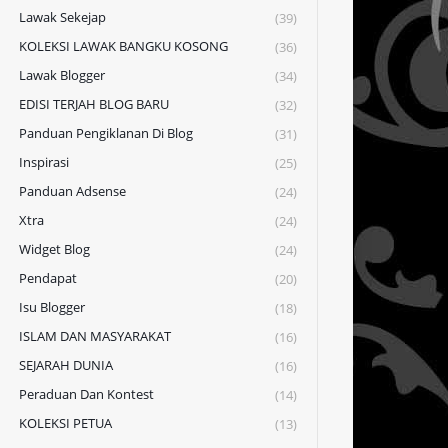
Lawak Sekejap
(39)
KOLEKSI LAWAK BANGKU KOSONG
(36)
Lawak Blogger
(34)
EDISI TERJAH BLOG BARU
(32)
Panduan Pengiklanan Di Blog
(31)
Inspirasi
(25)
Panduan Adsense
(24)
Xtra
(24)
Widget Blog
(24)
Pendapat
(20)
Isu Blogger
(18)
ISLAM DAN MASYARAKAT
(16)
SEJARAH DUNIA
(16)
Peraduan Dan Kontest
(14)
KOLEKSI PETUA
(13)