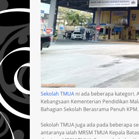
Sekolah TMUA
ni ada beberapa kategori. 
Kebangsaan Kementerian Pendidikan Malay
Bahagian Sekolah Berasrama Penuh KPM.
Sekolah TMUA juga ada pada beberapa sek
antaranya ialah MRSM TMUA Kepala Bat