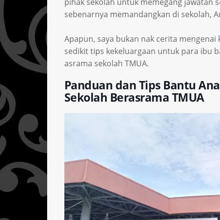
pihak sekolah untuk memegang jawatan s
sebenarnya memandangkan di sekolah, Amr
Apapun, saya bukan nak cerita mengenai
sedikit tips kekeluargaan untuk para ib
asrama sekolah TMUA.
Panduan dan Tips Bantu Ana
Sekolah Berasrama TMUA