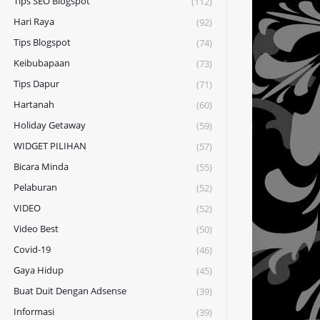
Tips SEO Blogspot
(112)
Hari Raya
(92)
Tips Blogspot
(74)
Keibubapaan
(73)
Tips Dapur
(71)
Hartanah
(60)
Holiday Getaway
(59)
WIDGET PILIHAN
(57)
Bicara Minda
(55)
Pelaburan
(52)
VIDEO
(52)
Video Best
(50)
Covid-19
(46)
Gaya Hidup
(45)
Buat Duit Dengan Adsense
(39)
Informasi
(39)