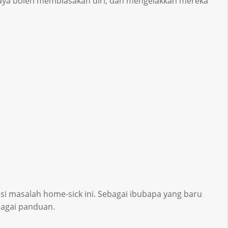
paya boleh membiasakan diri, dan mengelakkan mereka
asi masalah home-sick ini. Sebagai ibubapa yang baru
bagai panduan.