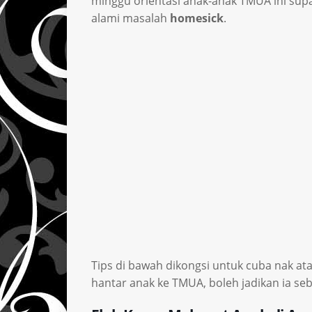
minggu orientasi anak-anak TMUA ini su
alami masalah
homesick
.
Tips di bawah dikongsi untuk cuba nak at
hantar anak ke TMUA, boleh jadikan ia se