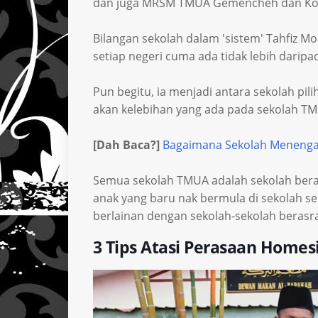
dan juga MRSM TMUA Gemencheh dan Kot
Bilangan sekolah dalam 'sistem' Tahfiz Mo
setiap negeri cuma ada tidak lebih daripa
Pun begitu, ia menjadi antara sekolah pil
akan kelebihan yang ada pada sekolah TMU
[Dah Baca?]
Bagaimana Sekolah Menenga
Semua sekolah TMUA adalah sekolah beras
anak yang baru nak bermula di sekolah sep
berlainan dengan sekolah-sekolah berasra
3 Tips Atasi Perasaan Homes