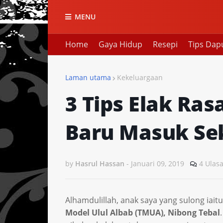
MENU
Home
Gaya Hidup
Resepi
Tips Dap
Laman utama
Kekeluargaan
3 Tips Elak Ra
Baru Masuk Se
by
Hasrul Hassan
-
Januari 09, 2019
4 Ulas
Alhamdulillah, anak saya yang sulong iaitu
Model Ulul Albab (TMUA), Nibong Tebal