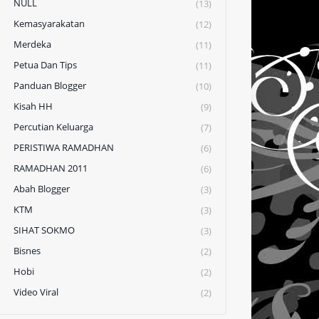
NULL
(13)
Kemasyarakatan
(12)
Merdeka
(11)
Petua Dan Tips
(11)
Panduan Blogger
(10)
Kisah HH
(9)
Percutian Keluarga
(7)
PERISTIWA RAMADHAN
(6)
RAMADHAN 2011
(6)
Abah Blogger
(3)
KTM
(3)
SIHAT SOKMO
(3)
Bisnes
(2)
Hobi
(2)
Video Viral
(2)