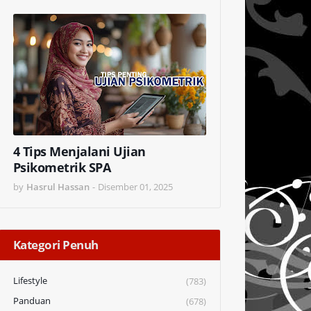
4 Tips Menjalani Ujian
Psikometrik SPA
by
Hasrul Hassan
-
Disember 01, 2025
Kategori Penuh
Lifestyle
(783)
Panduan
(678)