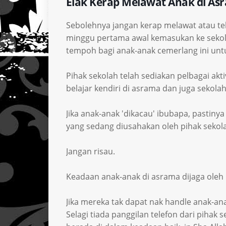
Elak Kerap Melawat Anak di As
Sebolehnya jangan kerap melawat atau te
minggu pertama awal kemasukan ke sekola
tempoh bagi anak-anak cemerlang ini untu
Pihak sekolah telah sediakan pelbagai akti
belajar kendiri di asrama dan juga sekola
Jika anak-anak 'dikacau' ibubapa, pastiny
yang sedang diusahakan oleh pihak sekol
Jangan risau.
Keadaan anak-anak di asrama dijaga oleh 
Jika mereka tak dapat nak handle anak-an
Selagi tiada panggilan telefon dari piha