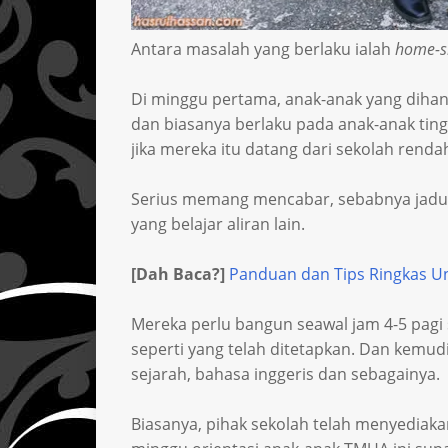
Antara masalah yang berlaku ialah
home-s
Di minggu pertama, anak-anak yang dihant
dan biasanya berlaku pada anak-anak ting
jika mereka itu datang dari sekolah ren
Serius memang mencabar, sebabnya jadu
yang belajar aliran lain.
[Dah Baca?]
Panduan dan Tips Ringkas 
Mereka perlu bangun seawal jam 4-5 pagi 
seperti yang telah ditetapkan. Dan kemudia
sejarah, bahasa inggeris dan sebagainya.
Biasanya, pihak sekolah telah menyediakan