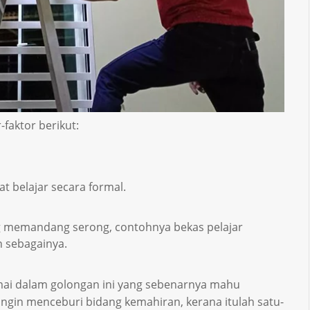
-faktor berikut:
at belajar secara formal.
 memandang serong, contohnya bekas pelajar
n sebagainya.
ramai dalam golongan ini yang sebenarnya mahu
gin menceburi bidang kemahiran, kerana itulah satu-