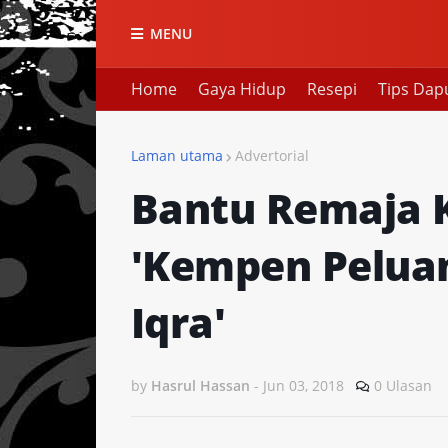
MENU
Home
Gaya Hidup
Resepi
Tips Dap
Laman utama
Advertorial
Bantu Remaja K
'Kempen Peluan
Iqra'
by
Hasrul Hassan
-
Jun 03, 2018
0 Ulasan