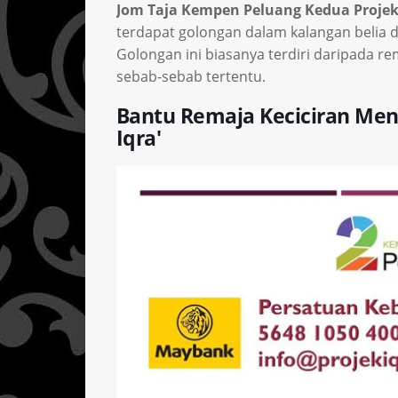
Jom Taja Kempen Peluang Kedua Projek 
terdapat golongan dalam kalangan belia 
Golongan ini biasanya terdiri daripada re
sebab-sebab tertentu.
Bantu Remaja Keciciran Men
Iqra'