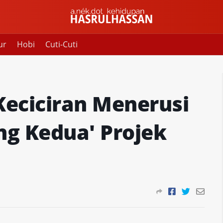
ur
Hobi
Cuti-Cuti
eciciran Menerusi
g Kedua' Projek