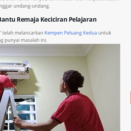
anggar undang-undang.
antu Remaja Keciciran Pelajaran
a' telah melancarkan
Kempen Peluang Kedua
untuk
 punyai masalah ini.