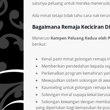
satunya peluang untuk mereka meneruskan
Ada minat tetapi tidak tahu cara nak ter
Bagaimana Remaja Keciciran D
Menerusi
Kempen Peluang Kedua oleh Pr
berikut:
Kenal pasti minat golongan remaja i
Memberikan pendedahan kepada seg
Perkenalkan program kemahiran yan
Mewujudkan sistem sokongan di awa
Kaunseling untuk golongan remaja ke
Sokongan moral supaya kekal berusa
Sokongan kewangan dengan membantu
yang diperlukan bagi kemasukan ke pusa