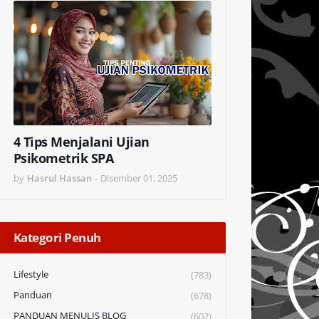
4 Tips Menjalani Ujian
Psikometrik SPA
by
Hasrul Hassan
-
Disember 01, 2025
Kategori Penuh
Lifestyle
(783)
Panduan
(678)
PANDUAN MENULIS BLOG
(602)