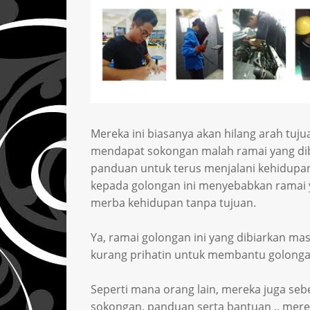
Mereka ini biasanya akan hilang arah tuju
mendapat sokongan malah ramai yang dib
panduan untuk terus menjalani kehidup
kepada golongan ini menyebabkan ramai 
merba kehidupan tanpa tujuan.
Ya, ramai golongan ini yang dibiarkan ma
kurang prihatin untuk membantu golongan 
Seperti mana orang lain, mereka juga seb
sokongan, panduan serta bantuan .. merek