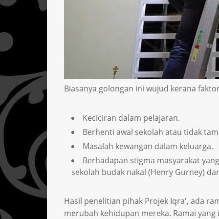
Biasanya golongan ini wujud kerana faktor
Keciciran dalam pelajaran.
Berhenti awal sekolah atau tidak tam
Masalah kewangan dalam keluarga.
Berhadapan stigma masyarakat yang
sekolah budak nakal (Henry Gurney) da
Hasil penelitian pihak Projek Iqra', ada 
merubah kehidupan mereka. Ramai yang in