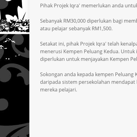
Pihak Projek Iqra' memerlukan anda untu
Sebanyak RM30,000 diperlukan bagi mem
atau pelajar sebanyak RM1,500.
Setakat ini, pihak Projek Iqra' telah kenal
menerusi Kempen Peluang Kedua. Untuk 
diperlukan untuk menjayakan Kempen Pelu
Sokongan anda kepada kempen Peluang Ke
daripada sistem persekolahan mendapat 
mereka pelajari.