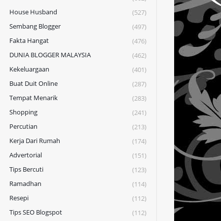
House Husband
(527)
Sembang Blogger
(497)
Fakta Hangat
(476)
DUNIA BLOGGER MALAYSIA
(462)
Kekeluargaan
(401)
Buat Duit Online
(287)
Tempat Menarik
(283)
Shopping
(241)
Percutian
(213)
Kerja Dari Rumah
(174)
Advertorial
(151)
Tips Bercuti
(123)
Ramadhan
(114)
Resepi
(112)
Tips SEO Blogspot
(112)