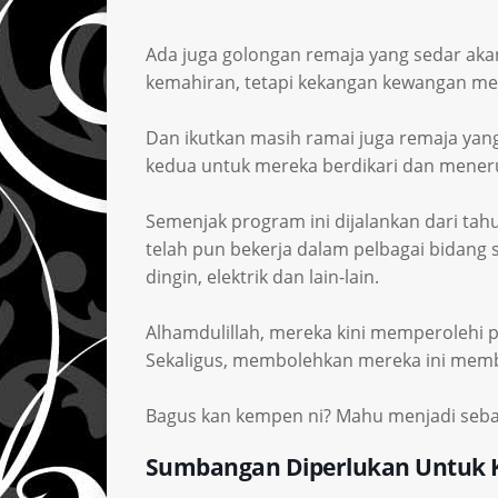
Ada juga golongan remaja yang sedar aka
kemahiran, tetapi kekangan kewangan me
Dan ikutkan masih ramai juga remaja yang
kedua untuk mereka berdikari dan mener
Semenjak program ini dijalankan dari tahu
telah pun bekerja dalam pelbagai bidang 
dingin, elektrik dan lain-lain.
Alhamdulillah, mereka kini memperolehi 
Sekaligus, membolehkan mereka ini mem
Bagus kan kempen ni? Mahu menjadi sebah
Sumbangan Diperlukan Untuk