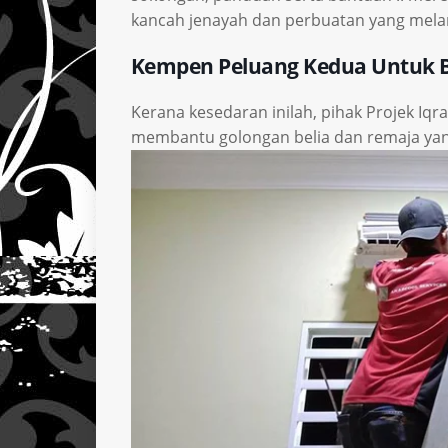
kancah jenayah dan perbuatan yang mel
Kempen Peluang Kedua Untuk B
Kerana kesedaran inilah, pihak Projek Iqr
membantu golongan belia dan remaja yang