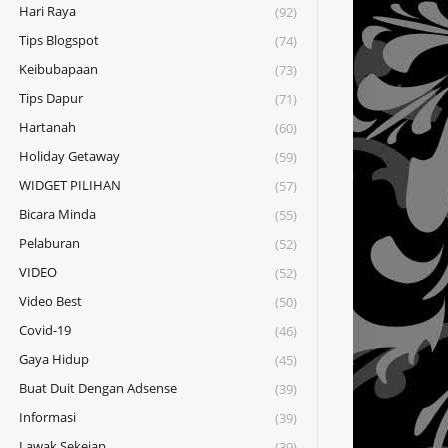
Hari Raya
(92)
Tips Blogspot
(74)
Keibubapaan
(73)
Tips Dapur
(71)
Hartanah
(60)
Holiday Getaway
(59)
WIDGET PILIHAN
(57)
Bicara Minda
(55)
Pelaburan
(52)
VIDEO
(52)
Video Best
(50)
Covid-19
(46)
Gaya Hidup
(45)
Buat Duit Dengan Adsense
(39)
Informasi
(39)
Lawak Sekejap
(39)