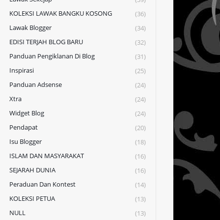
KOLEKSI LAWAK BANGKU KOSONG
(36)
Lawak Blogger
(34)
EDISI TERJAH BLOG BARU
(32)
Panduan Pengiklanan Di Blog
(31)
Inspirasi
(25)
Panduan Adsense
(24)
Xtra
(24)
Widget Blog
(24)
Pendapat
(20)
Isu Blogger
(18)
ISLAM DAN MASYARAKAT
(16)
SEJARAH DUNIA
(16)
Peraduan Dan Kontest
(14)
KOLEKSI PETUA
(13)
NULL
(13)